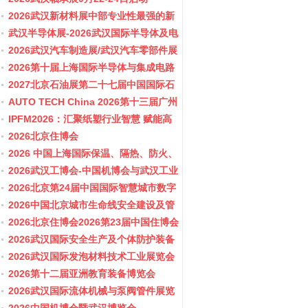
2026武汉新材料展中部专业性最强的新
材料行业盛会
武汉半导体展-2026武汉国际半导体及电
子展览会
2026武汉汽车制造展/武汉汽车零部件展
2026第十届上海国际半导体与集成电路
产业应用博览会-11月10-12日
2027北京石油展第二十七届中国国际石
油石化技术装备展览会
AUTO TECH China 2026第十三届广州
国际汽车零部件及加工技术、汽车模具
IPFM2026：汇聚纸塑行业智慧 赋能高
展览会
质健康发展
2026北京住博会
2026 中国上海国际保温、隔热、防火、
隔音新材料展览
2026武汉工博会-中国机博会与武汉工业
博览会
2026北京第24届中国国际智慧城市数字
化城市城市更新建设博览会(主办住建
2026中国北京城市生命线安全建设及管
部）
网博览会
2026北京住博会2026第23届中国住博会
2026住博会
2026武汉国际安全生产及个体防护装备
展览会
2026武汉国际发泡材料技术工业展览会
2026第十二届亚洲教育装备博览会
2026武汉国际流体机械与泵阀管件展览