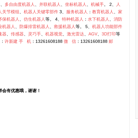
体
、
多自由度机器人
、
并联机器人
、
坐标机器人
、
机械手
。 2、
人
人关节模组
、
机器人关键零部件
3、
服务机器人
：
教育机器人
、
家
环保机器人
、
仿生机器人
等。 4、
特种机器人
：
水下机器人
、
消防
业机器人
、
防爆排雷机器人
、
救援机器人
等。 5、
机器人功能部件
速器
、
传感器
、
灵巧手
、
机器视觉
、
激光雷达
、
AGV
、
3D打印
等
人
：
许新建
手
机
：13261608188
微
信
：13261608188
邮
样会有优惠哦，谢谢！