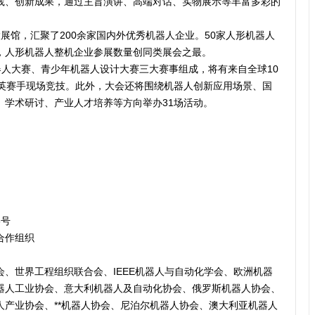
践、创新成果，通过主旨演讲、高端对话、实物展示等丰富多彩的
展馆，汇聚了200余家国内外优秀机器人企业。50家人形机器人
，人形机器人整机企业参展数量创同类展会之最。
器人大赛、青少年机器人设计大赛三大赛事组成，将有来自全球10
余名精英赛手现场竞技。此外，大会还将围绕机器人创新应用场景、国
、学术研讨、产业人才培养等方向举办31场活动。
6号
合作组织
、世界工程组织联合会、IEEE机器人与自动化学会、欧洲机器
器人工业协会、意大利机器人及自动化协会、俄罗斯机器人协会、
人产业协会、**机器人协会、尼泊尔机器人协会、澳大利亚机器人