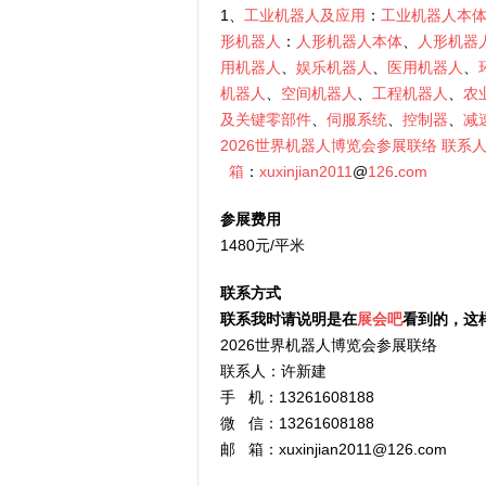
1、
工业机器人及应用
：
工业机器人本
形机器人
：
人形机器人本体
、
人形机器
用机器人
、
娱乐机器人
、
医用机器人
、
机器人
、
空间机器人
、
工程机器人
、
农
及关键零部件
、
伺服系统
、
控制器
、
减
2026世界机器人博览会参展联络
联系
箱
：
xuxinjian2011
@
126
.
com
参展费用
1480元/平米
联系方式
联系我时请说明是在
展会吧
看到的，这
2026世界机器人博览会参展联络
联系人：许新建
手 机：13261608188
微 信：13261608188
邮 箱：xuxinjian2011@126.com