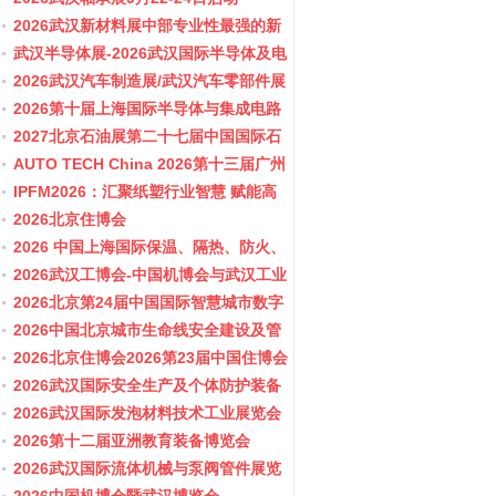
2026武汉新材料展中部专业性最强的新
材料行业盛会
武汉半导体展-2026武汉国际半导体及电
子展览会
2026武汉汽车制造展/武汉汽车零部件展
2026第十届上海国际半导体与集成电路
产业应用博览会-11月10-12日
2027北京石油展第二十七届中国国际石
油石化技术装备展览会
AUTO TECH China 2026第十三届广州
国际汽车零部件及加工技术、汽车模具
IPFM2026：汇聚纸塑行业智慧 赋能高
展览会
质健康发展
2026北京住博会
2026 中国上海国际保温、隔热、防火、
隔音新材料展览
2026武汉工博会-中国机博会与武汉工业
博览会
2026北京第24届中国国际智慧城市数字
化城市城市更新建设博览会(主办住建
2026中国北京城市生命线安全建设及管
部）
网博览会
2026北京住博会2026第23届中国住博会
2026住博会
2026武汉国际安全生产及个体防护装备
展览会
2026武汉国际发泡材料技术工业展览会
2026第十二届亚洲教育装备博览会
2026武汉国际流体机械与泵阀管件展览