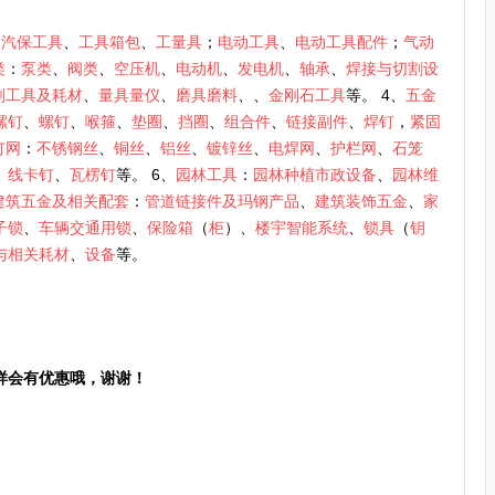
、
汽保工具
、
工具箱包
、
工量具
；
电动工具
、
电动工具配件
；
气动
类
：
泵类
、
阀类
、
空压机
、
电动机
、
发电机
、
轴承
、
焊接与切割设
削工具及耗材
、
量具量仪
、
磨具磨料
、、
金刚石工具
等。 4、
五金
螺钉
、
螺钉
、
喉箍
、
垫圈
、
挡圈
、
组合件
、
链接副件
、
焊钉
，
紧固
钉网
：
不锈钢丝
、
铜丝
、
铝丝
、
镀锌丝
、
电焊网
、
护栏网
、
石笼
、
线卡钉
、
瓦楞钉
等。 6、
园林工具
：
园林种植市政设备
、
园林维
建筑五金及相关配套
：
管道链接件及玛钢产品
、
建筑装饰五金
、
家
子锁
、
车辆交通用锁
、
保险箱
（
柜
）、
楼宇智能系统
、
锁具
（
钥
与相关耗材
、
设备
等。
样会有优惠哦，谢谢！