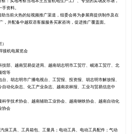
地考察：实地考察当地本土五金机电生产工厂、专业的卖场及市场，
一手资料。
：借助当前火热的短视频推广渠道，组委会将为参展商提供制作及在
行推广，并配备中越双语客服服务买家咨询，促进推广覆盖面。
E）
焊接机电展览会
科技部、越南贸易促进局、越南胡志明市工贸厅、岘港工贸厅、北
领馆等
电台、胡志明市广播电视台、工贸报、投资报、胡志明市解放报、
今自动化杂志、化工产业杂志、越南农林报、工业与贸易信息中
接科学技术协会、越南辅助工业协会、越南钢铁协会、越南自动化
业协会
、汽保工具、工具箱包、工量具；电动工具、电动工具配件；气动