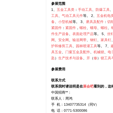
参展范围
1、
五金工具类
：
手动工具
、
防爆工具
工具
、
气动工具元件
等。 2、
五金机电
备
、
小型机械
等。 3、
磨具及配件
：
切
紧固件
：
紧固件
，
螺栓
、
螺母
、
螺柱
、
件生产设备
、
表面处理产品
等。 5、
丝
网
、
安全网
、
输送网带
、
钢钉
、
家具钉
护和修剪工具
、
园林喷灌工具
等。 7、
具五金
、
门窗五金及配件
、
机械锁
、
电
匙
）
生产技术与设备
、
开
（
修
）
锁工具
参展费用
联系方式
联系我时请说明是在
展会吧
看到的，这
中国招商**：
联系人：周鸿
手 机：13407735314（同V）
电 话：0771-5300086