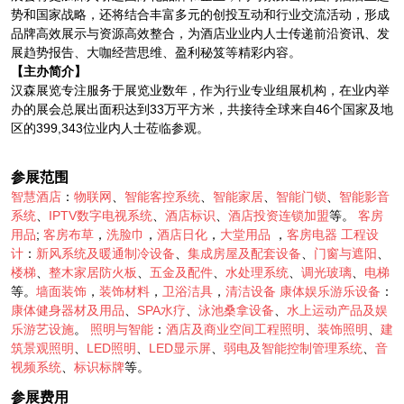
势和国家战略，还将结合丰富多元的创投互动和行业交流活动，形成
品牌高效展示与资源高效整合，为酒店业业内人士传递前沿资讯、发
展趋势报告、大咖经营思维、盈利秘笈等精彩内容。
【主办简介】
汉森展览专注服务于展览业数年，作为行业专业组展机构，在业内举
办的展会总展出面积达到33万平方米，共接待全球来自46个国家及地
区的399,343位业内人士莅临参观。
参展范围
智慧酒店
：
物联网
、
智能客控系统
、
智能家居
、
智能门锁
、
智能影音
系统
、
IPTV数字电视系统
、
酒店标识
、
酒店投资连锁加盟
等。
客房
用品
;
客房布草
，
洗脸巾
，
酒店日化
，
大堂用品
，
客房电器
工程设
计
：
新风系统及暖通制冷设备
、
集成房屋及配套设备
、
门窗与遮阳
、
楼梯
、
整木家居防火板
、
五金及配件
、
水处理系统
、
调光玻璃
、
电梯
等。
墙面装饰
，
装饰材料
，
卫浴洁具
，
清洁设备
康体娱乐游乐设备
：
康体健身器材及用品
、
SPA水疗
、
泳池桑拿设备
、
水上运动产品及娱
乐游艺设施
。
照明与智能
：
酒店及商业空间工程照明
、
装饰照明
、
建
筑景观照明
、
LED照明
、
LED显示屏
、
弱电及智能控制管理系统
、
音
视频系统
、
标识标牌
等。
参展费用