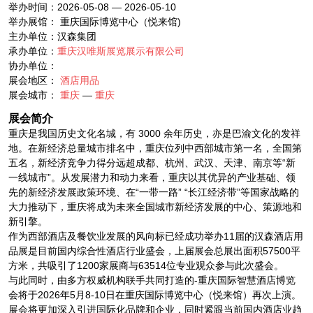
举办时间：2026-05-08 — 2026-05-10
举办展馆： 重庆国际博览中心（悦来馆)
主办单位：汉森集团
承办单位：
重庆汉唯斯展览展示有限公司
协办单位：
展会地区：
酒店用品
展会城市：
重庆
—
重庆
展会简介
重庆是我国历史文化名城，有 3000 余年历史，亦是巴渝文化的发祥
地。在新经济总量城市排名中，重庆位列中西部城市第一名，全国第
五名，新经济竞争力得分远超成都、杭州、武汉、天津、南京等“新
一线城市”。从发展潜力和动力来看，重庆以其优异的产业基础、领
先的新经济发展政策环境、在“一带一路” “长江经济带”等国家战略的
大力推动下，重庆将成为未来全国城市新经济发展的中心、策源地和
新引擎。
作为西部酒店及餐饮业发展的风向标已经成功举办11届的汉森酒店用
品展是目前国内综合性酒店行业盛会，上届展会总展出面积57500平
方米，共吸引了1200家展商与63514位专业观众参与此次盛会。
与此同时，由多方权威机构联手共同打造的-重庆国际智慧酒店博览
会将于2026年5月8-10日在重庆国际博览中心（悦来馆）再次上演。
展会将更加深入引进国际化品牌和企业，同时紧跟当前国内酒店业趋