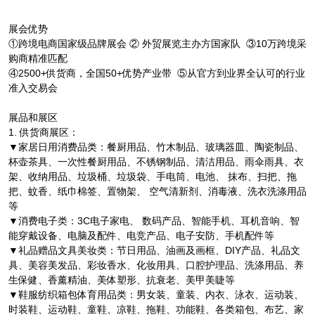
展会优势
①跨境电商国家级品牌展会 ② 外贸展览主办方国家队 ③10万跨境采
购商精准匹配
④2500+供货商，全国50+优势产业带 ⑤从官方到业界全认可的行业
准入交易会
展品和展区
1. 供货商展区：
▼家居日用消费品类：餐厨用品、竹木制品、玻璃器皿、陶瓷制品、
杯壶茶具、一次性餐厨用品、不锈钢制品、清洁用品、雨伞雨具、衣
架、收纳用品、垃圾桶、垃圾袋、手电筒、电池、 抹布、扫把、拖
把、蚊香、纸巾棉签、置物架、 空气清新剂、消毒液、洗衣洗涤用品
等
▼消费电子类：3C电子家电、 数码产品、智能手机、耳机音响、智
能穿戴设备、电脑及配件、电竞产品、电子安防、手机配件等
▼礼品赠品文具美妆类：节日用品、油画及画框、DIY产品、礼品文
具、美容美发品、彩妆香水、化妆用具、口腔护理品、洗涤用品、养
生保健、香薰精油、美体塑形、抗衰老、美甲美睫等
▼鞋服纺织箱包体育用品类：男女装、童装、内衣、泳衣、运动装、
时装鞋、运动鞋、童鞋、凉鞋、拖鞋、功能鞋、各类箱包、布艺、家