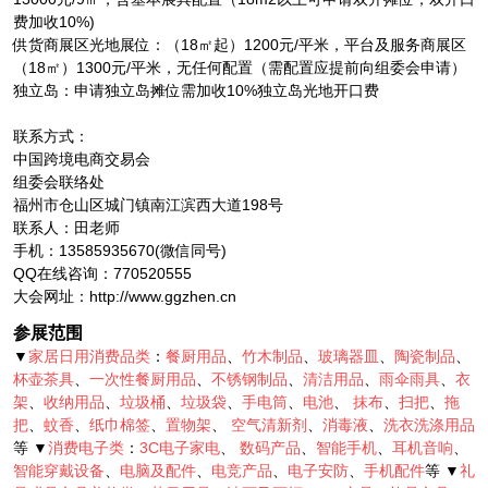
费加收10%)
供货商展区光地展位：（18㎡起）1200元/平米，平台及服务商展区
（18㎡）1300元/平米，无任何配置（需配置应提前向组委会申请）
独立岛：申请独立岛摊位需加收10%独立岛光地开口费
联系方式：
中国跨境电商交易会
组委会联络处
福州市仓山区城门镇南江滨西大道198号
联系人：田老师
手机：13585935670(微信同号)
QQ在线咨询：770520555
大会网址：http://www.ggzhen.cn
参展范围
▼
家居日用消费品类
：
餐厨用品
、
竹木制品
、
玻璃器皿
、
陶瓷制品
、
杯壶茶具
、
一次性餐厨用品
、
不锈钢制品
、
清洁用品
、
雨伞雨具
、
衣
架
、
收纳用品
、
垃圾桶
、
垃圾袋
、
手电筒
、
电池
、
抹布
、
扫把
、
拖
把
、
蚊香
、
纸巾棉签
、
置物架
、
空气清新剂
、
消毒液
、
洗衣洗涤用品
等 ▼
消费电子类
：
3C电子家电
、
数码产品
、
智能手机
、
耳机音响
、
智能穿戴设备
、
电脑及配件
、
电竞产品
、
电子安防
、
手机配件
等 ▼
礼