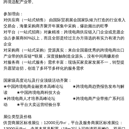
跨境适配产业带。
参加理由：
对供应商（一站式销售） 由国际贸易展会国家队倾力打造的行业准入
交易会，海量采购商齐聚开年展集中采购，爆款频出的旺季
对平台（一站式招商）对象精准：跨境电商供应链入门企业或意愿企
业占参展商80%以上，而且全部是经过主办方筛选的有实力有潜力的
企业
对采购商（一站式采购）货源真实：来自全国最优秀的跨境电商出口
产业带的供应链**联展，深度接触制造业源头，没有中间商赚差价
对服务商（一站式服务）需求丰富：现场买家卖家发展不一，转型提
升愿望迫切，创造了多环节多样化的服务需求
国家级高度论坛及行业顶级活动齐聚：
✬中国跨境电商金融资本高峰论坛 ✬跨境电商趋势报告发布与解
读 ✬中国跨境电商科技大会
✬跨境电商人才培养高峰论坛 ✬跨境电商产业带推广系列活
动 ✬平台大卖运营经验分享
展位类型及价格
供货商展区标准展位：12000元/9㎡，平台及服务商展区标准展位：
13000元/9㎡，含基本展具配置（18m2以上可申请双开摊位，双开口