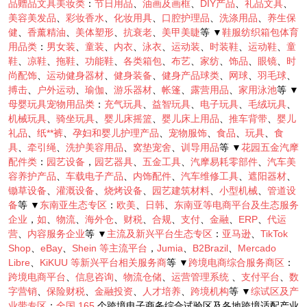
品赠品文具美妆类
：
节日用品
、
油画及画框
、
DIY产品
、
礼品文具
、
美容美发品
、
彩妆香水
、
化妆用具
、
口腔护理品
、
洗涤用品
、
养生保
健
、
香薰精油
、
美体塑形
、
抗衰老
、
美甲美睫
等 ▼
鞋服纺织箱包体育
用品类
：
男女装
、
童装
、
内衣
、
泳衣
、
运动装
、
时装鞋
、
运动鞋
、
童
鞋
、
凉鞋
、
拖鞋
、
功能鞋
、
各类箱包
、
布艺
、
家纺
、
饰品
、
眼镜
、
时
尚配饰
、
运动健身器材
、
健身装备
、
健身产品球类
、
网球
、
羽毛球
、
搏击
、
户外运动
、
瑜伽
、
游乐器材
、
帐篷
、
露营用品
、
家用泳池
等 ▼
母婴玩具宠物用品类
：
充气玩具
、
益智玩具
、
电子玩具
、
毛绒玩具
、
机械玩具
、
骑坐玩具
、
婴儿床摇篮
、
婴儿床上用品
、
推车背带
、
婴儿
礼品
、
纸**裤
、
孕妇和婴儿护理产品
、
宠物服饰
、
食品
、
玩具
、
食
具
、
牵引绳
、
洗护美容用品
、
窝垫宠舍
、
训导用品
等 ▼
花园五金汽摩
配件类
：
园艺设备
，
园艺器具
、
五金工具
、
汽摩易耗零部件
、
汽车美
容养护产品
、
车载电子产品
、
内饰配件
、
汽车维修工具
、
遮阳器材
、
锄草设备
、
灌溉设备
、
烧烤设备
、
园艺建筑材料
、
小型机械
、
管道设
备
等 ▼
东南亚生态专区
：
欧美
、
日韩
、
东南亚等电商平台及生态服务
企业
，
如
、
物流
、
海外仓
、
财税
、
合规
、
支付
、
金融
、
ERP
、
代运
营
、
内容服务企业
等 ▼
主流及新兴平台生态专区
：
亚马逊
、
TikTok
Shop
、
eBay
、
Shein
等主流平台
，
Jumia
、
B2Brazil
、
Mercado
Libre
、
KiKUU
等新兴平台相关服务商
等 ▼
跨境电商综合服务商区
：
跨境电商平台
、
信息咨询
、
物流仓储
、
运营管理系统
、
支付平台
、
数
字营销
、
保险财税
、
金融投资
、
人才培养
、
跨境机构
等 ▼
综试区及产
业带专区
：
全国
165
个跨境电子商务综合试验区及各地跨境适配产业