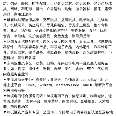
纺、饰品、眼镜、时尚配饰、运动健身器材、健身装备、健身产品球
类、网球、羽毛球、搏击、户外运动、瑜伽、游乐器材、帐篷、露营
用品、家用泳池等
▼母婴玩具宠物用品类：充气玩具、益智玩具、电子玩具、毛绒玩
具、机械玩具、骑坐玩具、婴儿床摇篮、婴儿床上用品、推车背带、
婴儿礼品、纸**裤、孕妇和婴儿护理产品、宠物服饰、食品、玩具、
食具、牵引绳、洗护美容用品、窝垫宠舍、训导用品等
▼花园五金汽摩配件类：园艺设备，园艺器具、五金工具、汽摩易耗
零部件、汽车美容养护产品、车载电子产品、内饰配件、汽车维修工
具、遮阳器材、锄草设备、灌溉设备、烧烤设备、园艺建筑材料、小
型机械、管道设备等
▼东南亚生态专区：欧美、日韩、东南亚等电商平台及生态服务企
业，如、物流、海外仓、财税、合规、支付、金融、ERP、代运营、
内容服务企业等
▼主流及新兴平台生态专区：亚马逊、TikTok Shop、eBay、Shein
等主流平台，Jumia、B2Brazil、Mercado Libre、KiKUU 等新兴平台
相关服务商等
▼跨境电商综合服务商区：跨境电商平台、信息咨询、物流仓储、运
营管理系统 、支付平台、数字营销、保险财税、金融投资、人才培
养、跨境机构等
▼综试区及产业带专区：全国 165 个跨境电子商务综合试验区及各地