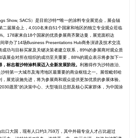
oatings Show, SACS）是目前沙特**唯一的涂料专业展览会，展会辐
年第二届展会上，4,010名来自51个国家和地区的独立专业观众莅临
.4%。178家来自18个国家的优质参展商齐聚达曼，展览面积达
了14场Business Presentations Hub商务演讲及技术交流
商成功与目标买家及关键决策者建立联系，89%的参展商对观众质
加该展会对所在组织的成功至关重要，88%的观众表示将参加下一
得，标志着沙特涂料展迈入全新发展阶段。
利雅得作为沙特政治、
，是沙特第一大城市及海湾地区最重要的商业枢纽之一。展馆毗邻哈
利，展览设施先进，将为参展商和观众提供更加优质的参展体验。
2030愿景”的决策中心、大型项目总部及核心买家群体，为中国涂
。
油出口大国，现有人口约3,759万，其中外籍专业人才占比超过