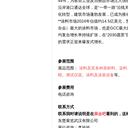
44%，为各类工业及消费品市场注入强
沿岸港口通达全球，是“一带一路”沿线关
化转型，建筑市场蓬勃发展，已成为推动非石油
**涂料市场2024年估值约14.5亿美元
合会）最大的涂料市场，也是GCC最大
均复合增长率持续扩张，在“2030愿
的需求正迎来爆发式增长。
参展范围
展品范围：
涂料及其各种原材料
、
染料
蜡
、
测试仪器
、
涂料及涂装设备
等。
参展费用
电话咨询
联系方式
联系我时请说明是在
展会吧
看到的，这
东楚展览武汉有限公司
展位咨询；李玲玲