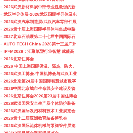
2026武汉新材料展中部专业性最强的新
材料行业盛会
武汉半导体展-2026武汉国际半导体及电
子展览会
2026武汉汽车制造展/武汉汽车零部件展
2026第十届上海国际半导体与集成电路
产业应用博览会-11月10-12日
2027北京石油展第二十七届中国国际石
油石化技术装备展览会
AUTO TECH China 2026第十三届广州
国际汽车零部件及加工技术、汽车模具
IPFM2026：汇聚纸塑行业智慧 赋能高
展览会
质健康发展
2026北京住博会
2026 中国上海国际保温、隔热、防火、
隔音新材料展览
2026武汉工博会-中国机博会与武汉工业
博览会
2026北京第24届中国国际智慧城市数字
化城市城市更新建设博览会(主办住建
2026中国北京城市生命线安全建设及管
部）
网博览会
2026北京住博会2026第23届中国住博会
2026住博会
2026武汉国际安全生产及个体防护装备
展览会
2026武汉国际发泡材料技术工业展览会
2026第十二届亚洲教育装备博览会
2026武汉国际流体机械与泵阀管件展览