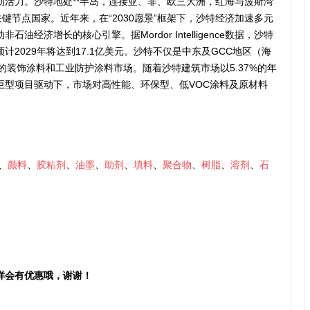
劲活力。沙特地处**半岛，连接亚、非、欧三大洲，红海与波斯湾
键节点国家。近年来，在“2030愿景”框架下，沙特经济加速多元
经济增长的核心引擎。据Mordor Intelligence数据，沙特
，预计2029年将达到17.1亿美元。沙特不仅是中东及GCC地区（海
的装饰涂料和工业防护涂料市场。随着沙特建筑市场以5.37%的年
景”巨型项目驱动下，市场对高性能、环保型、低VOC涂料及原材料
、
颜料
、
胶粘剂
、
油墨
、
助剂
、
填料
、
聚合物
、
树脂
、
溶剂
、
石
样会有优惠哦，谢谢！