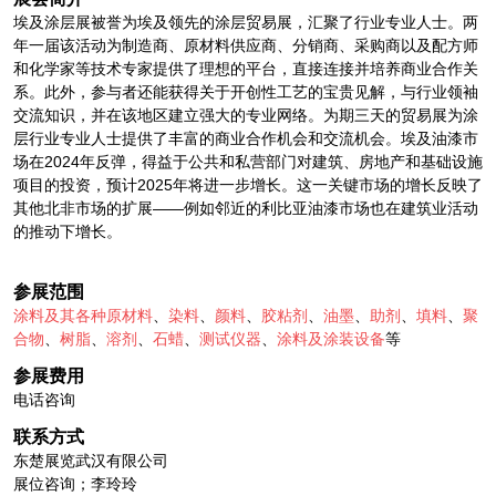
埃及涂层展被誉为埃及领先的涂层贸易展，汇聚了行业专业人士。两
年一届该活动为制造商、原材料供应商、分销商、采购商以及配方师
和化学家等技术专家提供了理想的平台，直接连接并培养商业合作关
系。此外，参与者还能获得关于开创性工艺的宝贵见解，与行业领袖
交流知识，并在该地区建立强大的专业网络。为期三天的贸易展为涂
层行业专业人士提供了丰富的商业合作机会和交流机会。埃及油漆市
场在2024年反弹，得益于公共和私营部门对建筑、房地产和基础设施
项目的投资，预计2025年将进一步增长。这一关键市场的增长反映了
其他北非市场的扩展——例如邻近的利比亚油漆市场也在建筑业活动
的推动下增长。
参展范围
涂料及其各种原材料
、
染料
、
颜料
、
胶粘剂
、
油墨
、
助剂
、
填料
、
聚
合物
、
树脂
、
溶剂
、
石蜡
、
测试仪器
、
涂料及涂装设备
等
参展费用
电话咨询
联系方式
东楚展览武汉有限公司
展位咨询；李玲玲