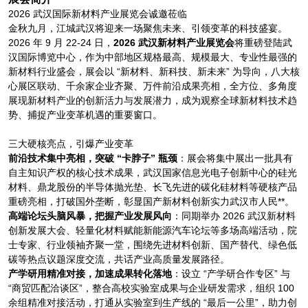
2026 武汉国际新材料产业展览会诚邀莅临
金秋九月，江城武汉将迎来一场聚焦未来、引领变革的科技盛宴。
2026 年 9 月 22-24 日，
2026 武汉新材料产业展览会
将重磅登陆武
汉国际博览中心，作为中部地区规格最高、规模最大、专业性最强的
新材料行业盛会，展会以 “新材料、新科技、新未来” 为导向，八大核
心展区联动、千余家企业齐聚、万件前沿成果亮相，全方位、多角度
展现新材料产业的创新活力与发展潜力，成为观察全球新材料技术趋
势、捕捉产业变革机遇的重要窗口。
三大硬核亮点，引爆产业变革
前沿技术集中亮相，突破 “卡脖子” 瓶颈
：展会将集中展出一批具有
自主知识产权的核心技术成果，武汉国家信息光电子创新中心的硅光
材料、鼎龙股份的半导体抛光垫、长飞先进的碳化硅材料等硬核产品
重磅亮相，打破国外垄断，彰显国产新材料创新实力武汉市人民**。
高端论坛头脑风暴，把握产业发展风向
：同期举办 2026 武汉新材料
创新发展大会、轻量化材料赋能新能源汽车论坛等多场高端活动，院
士专家、行业领袖齐聚一堂，围绕先进材料创新、国产替代、绿色低
碳等热点议题深度交流，共话产业高质量发展路径。
产学研用精准对接，加速成果转化落地
：设立 “产学研合作专区” 与
“商贸匹配洽谈区”，整合高校实验室成果与企业研发需求，组织 100
余组精准对接活动，打通从实验室到生产线的 “最后一公里”，助力创