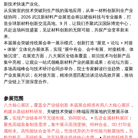
新技术快速产业化。
从实验室的技术突破到生产线的落地应用，从单一材料创新到全产业
链协同，2026 武汉新材料产业展览会将以硬核科技与专业服务，打
造全球新材料创新交流高地。9 月，让我们齐聚武汉国际博览中心，
共赴这场科技盛宴，见证材料创新的无限可能，共探产业变革新未
来。
本届展会突破传统展会单一展示模式，创新打造 “展览 + 论坛 + 对接
+ 体验” 立体化办展体系，实现 “展中有会、会中有展、对接精准、体
验沉浸”。在展览方面，八大展区全链条覆盖，前沿技术与创新产品
集中亮相，让观众一站式领略新材料产业的最新成果；在论坛方面，
多场高端峰会与技术研讨会同步举办，院士专家解读行业趋势，凝聚
产业发展共识；在对接方面，精准供需匹配洽谈活动高效开展，推动
产业链上下游深度合作。
参展范围
八大核心展区
，
覆盖全产业链创新
本届展会精准布局八大核心展区
，
构建从基础材料研发
、关键技术突破
到
终端应用落地的完整展示体
系，
实现产业链各环节无缝衔接
、
协同联动
。 •
先进金属材料展区
：
聚焦高端装备制造需求
，
集中展示高强度钢
、
特种合金
、
3D
打印金
属粉末
、
高性能钛合金等产品
，
凭借优异的力学性能与耐腐蚀性
，
为
航空航天
、
高端机床
、
汽车轻量化提供核心支撑
。 •
高性能纤维及复