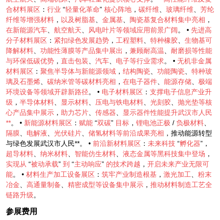
合材料展区
：
行业
“
轻量化革命
”
核心阵地
，
碳纤维
、
玻璃纤维
、
芳纶
纤维等增强材料
，
以及树脂基
、
金属基
、
陶瓷基复合材料集中亮相
，
在新能源汽车
、
航空航天
、
风电叶片等领域应用前景广阔
。 •
先进高
分子材料展区
：
紧扣绿色发展趋势
，
工程塑料
、
特种橡胶
、
生物基可
降解材料
、
功能性薄膜等产品集中展出
，
兼顾耐高温
、
耐磨损等性能
与环保低碳优势
，
直击包装
、
汽车
、
电子等行业需求
。 •
无机非金属
材料展区
：
聚焦半导体与新能源领域
，
结构陶瓷
、
功能陶瓷
、
特种玻
璃及石墨烯
、
碳纳米管等碳材料亮相
，
在电子器件
、
能源存储
、
极端
环境设备等领域开辟新路径
。 •
电子材料展区
：
支撑电子信息产业升
级
，
半导体材料
、
显示材料
、
压电与铁电材料
、
光刻胶
、
抛光垫等核
心产品集中展示
，
助力芯片
、
传感器
、
显示器件性能提升武汉市人民
**
。 •
新能源材料展区
：
赋能
“
双碳
”
目标
，
锂电池正极
/
负极材料
、
隔膜
、
电解液
、
光伏硅片
、
储氢材料等前沿成果亮相
，推动能源转型
与绿色发展武汉市人民**。 •
前沿新材料展区
：
未来科技
“
孵化器
”，
超导材料
、
纳米材料
、
智能仿生材料
、
液态金属等黑科技集中登场
，
实现从
“
被动承载
”
到
“
主动响应
”
的技术跨越
，
开启未来产业无限可
能
。 •
材料生产加工设备展区
：
筑牢产业制造根基
，
激光加工
、
粉末
冶金
、
高通量制备
、
精密成型等设备集中展示
，
推动材料制造工艺全
链路升级
。
参展费用