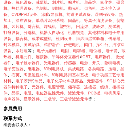
设备
、
氧化设备
、
减薄机
、
划片机
、
贴片机
、
单晶炉
、
氧化炉
、
研磨
机
、
热处理设备
、
光刻机
、
刻蚀机
、
抛光机
、
倒角机
、
离子注入设
备
、
CVD
/
PVD设备
、
涂胶
/
显影机
、
前道测试设备
、
湿制程设备
、
热
加工
、
涂布设备
、
单晶片沉积系统
、
固晶机
、
等离子清洗设备
、
切割
机
、
装片机
、
键合机
、
焊线机
、
塑封机
、
回流焊
、
波峰焊
、
测试机
、
打弯设备
、
分选机
、
机器人自动化
、
机器视觉
、
其他材料和电子专用
设备
、
耦合机
、
载带成型机
、
检测设备
、
恒温恒湿试验箱
、
传感器
、
封装模具
、
测试治具
、
精密滑台
、
步进电机
、
阀门
、
探针台
、
洁净室
设备
、
水处理
等；
电子元器件
：
电阻
、
电容器
、
电位器
、
电子管
、
散
热器
、
机电元件
、
连接器
、
半导体分立器件
/
IGBT
、
电声器件
、
激光
器件
、
电子显示器件
、
光电器件
、
传感器
、
电源
、
开关
、
微特电机
、
电子变压器
、
继电器
、
印制电路板
、
集成电路
、
各类电路
、
压电
、
晶
体
、
石英
、
陶瓷磁性材料
、
印刷电路用基材基板
、
电子功能工艺专用
材料
、
电子胶
(
带
)
制品
、
电子化学材料及部品
、
无源器件
、
5G核心元
器件特种电子
、
元器件
、
电源管理
、
储存器
、
连接器
、
线缆
、
接插器
件
、
晶振
、
电阻
、
电位器磁性元件
、
滤波元件
、
PCB板
、
电机风扇
、
电声器件
、
显示器件
、
二极管
、
三极管滤波元件
等；
参展费用
联系方式
组委会联系人：