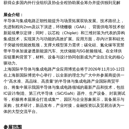
获得众多国内外行业组织及协会全程协助展会筹办并提供独到见解
展会介绍：
半导体与集成电路正朝性能提升与场景拓展双轨发展。技术路径上，
先进制程向2nm及以下演进，环绕栅极（GAA）、背面供电等技术创
新延续摩尔定律；同时，以芯粒（Chiplet）和三维封装为代表的异构
集成技术，实现算力与功能的高效扩展。应用方面，存内计算和硅光
子突破传统能效瓶颈，支撑大模型算力需求；碳化硅、氮化镓等宽禁
带半导体加速渗透新能源汽车、光伏储能与5G射频领域。在全球供
应链重构背景下，材料、设备与设计协同创新成为产业自主化的核心
驱动力。
上海国际半导体与集成电路产业应用博览会将于2026年11月10-12日
在上海新国际博览中心举行，以全新的理念为广大中外参展商提供一
个“高水准、高品味、高质量”的半导体与集成电路产业国际商贸平
台。将集中展示我国半导体与集成电路领域的最新产品和技术，包括
IC设计/制造、第三代半导体（SiC/GaN）器件、生产设备、封装测试
等，积极将本届展会打造成集** 、园区与企业形象展示，装备展示与
采购，技术研讨，新品发布，产业对接，金融投资以及贸易洽谈为一
体的大型交流平台。
参展范围