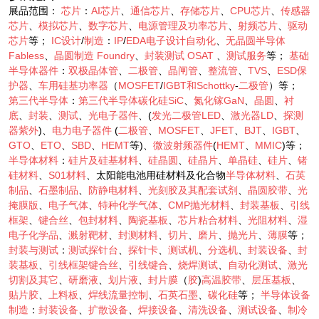
展品范围：
芯片
：
AI芯片
、
通信芯片
、
存储芯片
、
CPU芯片
、
传感器
芯片
、
模拟芯片
、
数字芯片
、
电源管理及功率芯片
、
射频芯片
、
驱动
芯片
等；
IC设计
/
制造
：
IP
/
EDA电子设计自动化
、
无晶圆半导体
Fabless
、
晶圆制造
Foundry
、
封装测试
OSAT
、
测试服务
等；
基础
半导体器件
：
双极晶体管
、
二极管
、
晶闸管
、
整流管
、
TVS
、
ESD保
护器
、
车用硅基功率器
（
MOSFET
/
IGBT和Schottky
-
二极管
）等；
第三代半导体
：
第三代半导体碳化硅SiC
、
氮化镓GaN
、
晶圆
、
衬
底
、
封装
、
测试
、
光电子器件
、(
发光二极管LED
、
激光器LD
、
探测
器紫外
)、
电力电子器件
(
二极管
、
MOSFET
、
JFET
、
BJT
、
IGBT
、
GTO
、
ETO
、
SBD
、
HEMT
等)、
微波射频器件
(
HEMT
、
MMIC
)等；
半导体材料
：
硅片及硅基材料
、
硅晶圆
、
硅晶片
、
单晶硅
、
硅片
、
锗
硅材料
、
S01材料
、太阳能电池用硅材料及化合物
半导体材料
、
石英
制品
、
石墨制品
、
防静电材料
、
光刻胶及其配套试剂
、
晶圆胶带
、
光
掩膜版
、
电子气体
、
特种化学气体
、
CMP抛光材料
、
封装基板
、
引线
框架
、
键合丝
、
包封材料
、
陶瓷基板
、
芯片粘合材料
、
光阻材料
、
湿
电子化学品
、
溅射靶材
、
封测材料
、
切片
、
磨片
、
抛光片
、
薄膜
等；
封装与测试
：
测试探针台
、
探针卡
、
测试机
、
分选机
、
封装设备
、
封
装基板
、
引线框架键合丝
、
引线键合
、
烧焊测试
、
自动化测试
、
激光
切割及其它
、
研磨液
、
划片液
、
封片膜
（
胶
)
高温胶带
、
层压基板
、
贴片胶
、
上料板
、
焊线流量控制
、
石英石墨
、
碳化硅
等；
半导体设备
制造
：
封装设备
、
扩散设备
、
焊接设备
、
清洗设备
、
测试设备
、
制冷