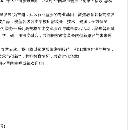
城““十大品牌会展城市”，位列“中国城市会展业竞争力指数”总榜
质量发展”为主题，延续行业盛会的专业基因，聚焦教育装备前沿发
技产品，覆盖各级各类学校所需装备、技术、资源，全方位呈
间还将举办一系列高规格学术交流会议与成果展示活动，聚焦普职融
、学、研、用深度融合，共同探索教育装备的创新路径与未来愿
城，春意盎然。我们将以蜀绣般细密的接待，都江堰般奔涌的热情，
承与创新**，共抒教育情怀，共谱时代华章!
烟火里的幸福成都欢迎您!
始
号)