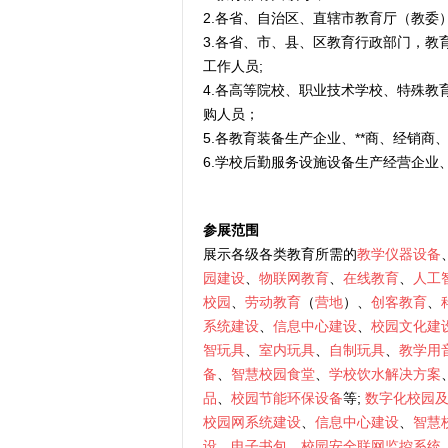
2.各省、自治区、直辖市教育厅（教委
3.各省、市、县、区教育行政部门，教
工作人员;
4.各高等院校、职业技术学校、特殊
购人员；
5.各教育装备生产企业、**商、经销
6.学校后勤服务设施设备生产经营企业
参展范围
展示各级各类教育所需的
教学仪器设备
园建设
、
物联网教育
、
在线教育
、
人工
校园
、
劳动教育
（
营地
）、
创客教育
、
系统建设
、
信息中心建设
、
校园文化建
智玩具
、
室内玩具
、
自制玩具
、
教学用
备
、
智慧校园食堂
、
学校饮水解决方案
品
、
校园节能环保设备
等;
数字化校园
校园网系统建设
、
信息中心建设
、
智慧
设
、
电子书包
、
校园安全联网监控系统