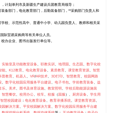
），计划单列市及新疆生产建设兵团教育局领导；
育装备部门，电化教育部门，后勤装备部门，**采购部门负责人和
教育学校、示范性高中、普通中小学、幼儿园负责人、教师和相关采
商、国际贸易采购商等有关单位人员。
、校办企业、图书出版发行单位等。
、
实验室及功能教室设备
、
职教实训
、
地理园
、
生态园
、
数字化校
智能
、
K12教育
、
电化教育设备
、
素质教育
、
课堂教育资源
、
智慧
科普教育
、
机器人
、
VR
/
AR技术
、
3D打印
、
智慧教育
、
校园网路
设
、
数字化校园应用服务平台建设
、
电子书包
、
学前教育装备
、
益
音乐
、
美术
、
图书及体育设施
、
教室照明
、
学校后勤能源设施装
、
智慧餐饮
、
校用办公
、
校车
、
校服
（
园服
）、
厨房设备
、
学生用
及智慧校园建设
：
电化教育设备
、
教育录播系统
、
课堂教育资源
、
校园解决方案
、
平安校园解决方案
、
数字化校园应用服务平台建
、
数据挖掘分析系统
、
数据存储系统
等；
互动教学设备
：
电子白