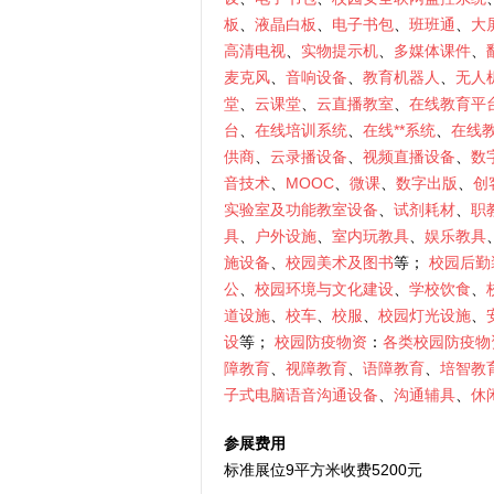
板
、
液晶白板
、
电子书包
、
班班通
、
大
高清电视
、
实物提示机
、
多媒体课件
、
麦克风
、
音响设备
、
教育机器人
、
无人
堂
、
云课堂
、
云直播教室
、
在线教育平
台
、
在线培训系统
、
在线**系统
、
在线
供商
、
云录播设备
、
视频直播设备
、
数
音技术
、
MOOC
、
微课
、
数字出版
、
创
实验室及功能教室设备
、
试剂耗材
、
职
具
、
户外设施
、
室内玩教具
、
娱乐教具
施设备
、
校园美术及图书
等；
校园后勤
公
、
校园环境与文化建设
、
学校饮食
、
道设施
、
校车
、
校服
、
校园灯光设施
、
设
等；
校园防疫物资
：
各类校园防疫物
障教育
、
视障教育
、
语障教育
、
培智教
子式电脑语音沟通设备
、
沟通辅具
、
休
参展费用
标准展位9平方米收费5200元