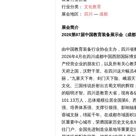
行业分类：
文化教育
展会地区：
四川
—
成都
展会简介
2026第87届中国教育装备展示会（成
由中国教育装备行业协会主办，四川省教
2026年4月在四川成都中国西部国际
产经营企业的朋友们，以及所有关心教
天府之国，沃野千里。在四川这片幅员48
丽，“九寨天下奇、剑门天下险、峨眉天
文化、三国传说折射出古蜀文明的辉煌
的聪明才智。四川是教育大省，现有各级各
101.13万人，总体规模位居全国第
强、培养体系强、支撑引领强、影响辐
蓉城文脉，绵延千年。在成都市域面积1.
区重要中心城市，荣膺国家历史文化名
往门户、全国先进制造业基地等重要定位