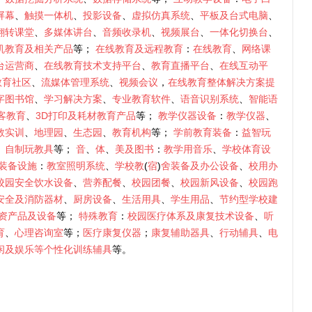
屏幕
、
触摸一体机
、
投影设备
、
虚拟仿真系统
、
平板及台式电脑
、
翻转课堂
、
多媒体讲台
、
音频收录机
、
视频展台
、
一体化切换台
、
机教育及相关产品
等；
在线教育及远程教育
：
在线教育
、
网络课
台运营商
、
在线教育技术支持平台
、
教育直播平台
、
在线互动平
教育社区
、
流媒体管理系统
、
视频会议
，
在线教育整体解决方案提
字图书馆
、
学习解决方案
、
专业教育软件
、
语音识别系统
、
智能语
客教育
、
3D打印及耗材教育产品
等；
教学仪器设备
：
教学仪器
、
教实训
、
地理园
、
生态园
、
教育机构
等；
学前教育装备
：
益智玩
、
自制玩教具
等；
音
、
体
、
美及图书
：
教学用音乐
、
学校体育设
装备设施
：
教室照明系统
、
学校教
(
宿
)
舍装备及办公设备
、
校用办
校园安全饮水设备
、
营养配餐
、
校园团餐
、
校园新风设备
、
校园跑
安全及消防器材
、
厨房设备
、
生活用具
、
学生用品
、
节约型学校建
资产品及设备
等；
特殊教育
：
校园医疗体系及康复技术设备
、
听
育
、
心理咨询室
等；
医疗康复仪器
；
康复辅助器具
、
行动辅具
、
电
闲及娱乐等个性化训练辅具
等。