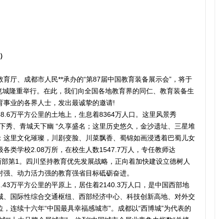
都）
育厅、成都市人民**承办的“第87届中国教育装备展示会”，将于
博览城隆重举行。在此，我们向全国各地教育界的同仁、教育装备生
育事业的各界人士，发出最诚挚的邀请!
.6万平方公里的土地上，生息着8364万人口。这里风景秀
下秀、青城天下幽 “久享盛名；这里历史悠久，金沙遗址、三星堆
；这里文化璀璨，川剧变脸、川菜飘香、蜀锦如画浸透着巴蜀儿女
类学校2.08万所，在校生人数1547.7万人，专任教师达
6、西部第1。四川坚持教育优先发展战略，正向着加快建设立德树人
射强、动力活力强的教育强省目标砥砺奋进。
43万平方公里的平原上，居住着2140.3万人口，是中国西部地
城、国际性综合交通枢纽、西部经济中心、科技创新高地、对外交
，连续十六年“中国最具幸福感城市”。成都以“西博城”为代表的