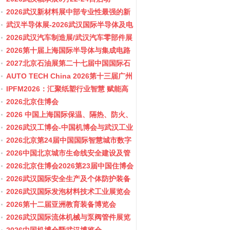
2026武汉新材料展中部专业性最强的新
材料行业盛会
武汉半导体展-2026武汉国际半导体及电
子展览会
2026武汉汽车制造展/武汉汽车零部件展
2026第十届上海国际半导体与集成电路
产业应用博览会-11月10-12日
2027北京石油展第二十七届中国国际石
油石化技术装备展览会
AUTO TECH China 2026第十三届广州
国际汽车零部件及加工技术、汽车模具
IPFM2026：汇聚纸塑行业智慧 赋能高
展览会
质健康发展
2026北京住博会
2026 中国上海国际保温、隔热、防火、
隔音新材料展览
2026武汉工博会-中国机博会与武汉工业
博览会
2026北京第24届中国国际智慧城市数字
化城市城市更新建设博览会(主办住建
2026中国北京城市生命线安全建设及管
部）
网博览会
2026北京住博会2026第23届中国住博会
2026住博会
2026武汉国际安全生产及个体防护装备
展览会
2026武汉国际发泡材料技术工业展览会
2026第十二届亚洲教育装备博览会
2026武汉国际流体机械与泵阀管件展览