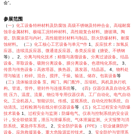
会”。
参展范围
（
一
）
化工设备特种材料及防腐蚀
高级不锈钢及特种合金
、
高端耐腐
蚀非金属材料
、
极端工况特种材料
、
高性能复合材料
、
搪玻璃
、
陶
瓷
、
防腐涂层与内衬
、
高性能密封材料与制品
、
防火防爆材料
、
耐腐
蚀材料
。 （
二
）
化工核心工艺设备与单元**作
1、
反应技术
：
加氢反
应器
、
连续流反应器
、
微通道反应器
、
各类反应釜
（
搪瓷
、
不锈钢
等）。 2、
分离与纯化技术
：
精馏与蒸馏设备
、
分离过滤设备
、
结晶
设备
、
萃取设备
、
吸附分离设备
、
膜分离设备
、
色谱纯化系统
。 3、
传质与传热设备
：
高效塔器
、
换热器
、
蒸发器
、
结晶器
。 4、
物料处
理与输送
：
粉碎
、
混合
、
搅拌
、
干燥
、
输送
、
储存
、
包装设备
等
（
三
）
流体输送设备
泵
、
阀门
、
阀门配件
、
压缩机
、
风机及执行机
构
、
管道
、
管件
、
密封件与连接系统
等。 （
四
）
仪器仪表及自动化系
统
压力
、
温度
、
流量
、
物位等专用仪器仪表
、
工厂自动化
、
电气自动
化
、
工业机器人
、
智能识别
、
传感
、
监视系统
、
自动化控制系统
、
自
动清洗
、
过程检测与在线分析仪器设备
等 （
五
）
化工过程安全与防爆
技术装备
1、
过程安全与监测
：
防爆电气
、
仪表与控制系统的安全设
计
，
安全联锁装置
，
泄压与泄爆系统
、
气体泄漏监测
、
火灾报警与消
防系统
、
紧急停车系统
。 2、
安全防护装备
（
PPE
）：
职业健康防护
设备
、
应急救援装备
、
重大危险源监控技术
。 3、
安全防护与管理系