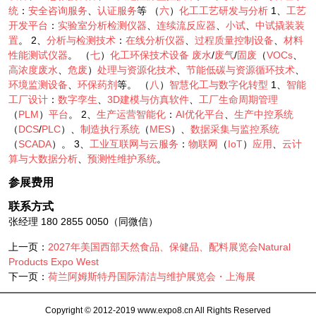
统
：
安全咨询服务
、
认证服务
等 （
六
）
化工工艺研发与分析
1、
工艺
开发平台
：
实验室分析检测仪器
、
连续流反应器
、
小试
、
中试撬装装
置
。 2、
分析与检测技术
：
在线分析仪器
、
过程质量控制设备
、
材料
性能测试仪器
。 （
七
）
化工环保技术设备
废水
/
废气
/
固废
（
VOCs
、
高浓度废水
、
危废
）
处理与资源化技术
、
节能低碳与资源循环技术
、
环境监测设备
、
环保药剂
等。 （
八
）
智慧化工与数字化转型
1、
智能
工厂设计
：
数字孪生
、
3D建模与仿真软件
、
工厂生命周期管理
（
PLM
）
平台
。 2、
生产运营智能化
：
AI优化平台
、
生产中控系统
（
DCS
/
PLC
）、
制造执行系统
（
MES
）、
数据采集与监控系统
（
SCADA
）。 3、
工业互联网与云服务
：
物联网
（
IoT
）
应用
、
云计
算与大数据分析
、
预测性维护系统
。
参展费用
联系方式
张经理 180 2855 0050（同微信）
上一页：
2027年美国西部天然食品、保健品、配料展览会Natural
Products Expo West
下一页：
荷兰阿姆斯特丹国际清洁与维护展览会・上海展
Copyright © 2012-2019 www.expo8.cn All Rights Reserved