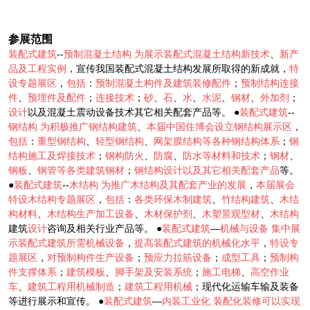
参展范围
装配式建筑
--
预制混凝土结构
为展示装配式混凝土结构新技术
、
新产
品及工程实例
，宣传我国装配式混凝土结构发展所取得的新成就，
特
设专题展区
，
包括
：
预制混凝土构件及建筑装修配件
；
预制结构连接
件
、
预埋件及配件
；
连接技术
；
砂
、
石
、
水
、
水泥
、
钢材
、
外加剂
；
设计
以及混凝土震动设备技术其它相关配套产品等。 ●
装配式建筑
--
钢结构
为积极推广钢结构建筑
、
本届中国住博会设立钢结构展示区
，
包括
：
重型钢结构
、
轻型钢结构
、
网架膜结构等各种钢结构体系
；
钢
结构施工及焊接技术
；
钢构防火
、
防腐
、
防水等材料和技术
；
钢材
、
钢板
、
钢管等各类建筑钢材
；
钢结构设计以及其它相关配套产品
等。
●
装配式建筑
--
木结构
为推广木结构及其配套产业的发展
，
本届展会
特设木结构专题展区
，
包括
：
各类环保木制建筑
、
竹结构建筑
、
木结
构材料
、
木结构生产加工设备
、
木材保护剂
、
木塑景观型材
、
木结构
建筑
设计
咨询及相关行业产品等。 ●
装配式建筑
—
机械与设备
集中展
示装配式建筑所需机械设备
，
提高装配式建筑的机械化水平
，
特设专
题展区
，
对预制构件生产设备
；
预应力拉筋设备
；
成型工具
；
预制构
件支撑体系
；
建筑模板
、
脚手架及安装系统
；
施工电梯
、
高空作业
车
、
建筑工程用机械制造
；
建筑工程用机械
；现代化运输车输及装备
等进行展示和宣传。 ●
装配式建筑
—
内装工业化
装配化装修可以实现