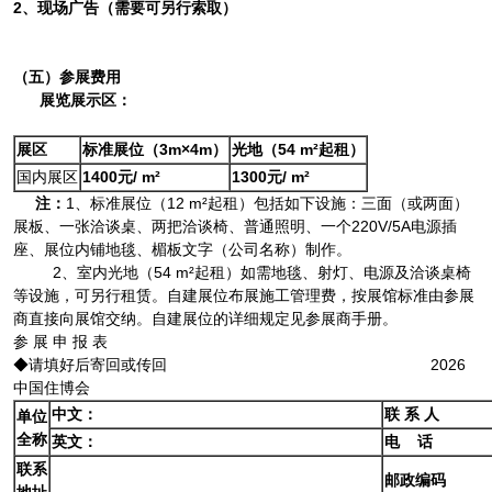
2、现场广告（需要可另行索取）
（五）参展费用
展览展示区：
展区
标准展位（3m×4m）
光地（54 m
²起租
）
国内展区
1
4
00元/ m
²
1
3
00元/ m
²
注：
1、标准展位（12 m²起租）包括如下设施：三面（或两面）
展板、一张洽谈桌、两把洽谈椅、普通照明、一个220V/5A电源插
座、展位内铺地毯、楣板文字（公司名称）制作。
2、室内光地（54 m²起租）如需地毯、射灯、电源及洽谈桌椅
等设施，可另行租赁。自建展位布展施工管理费，按展馆标准由参展
商直接向展馆交纳。自建展位的详细规定见参展商手册。
参 展 申 报 表
◆请填好后寄回或传回 2026
中国住博会
中文：
联 系 人
单位
全称
英文：
电 话
联系
邮政编码