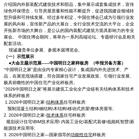
介绍国内外新装配式建筑技术和部品，集中展示成套集成技术，宣传
绿色环保理念，引导房屋质量和性能不断提升，促进我国建设领域转
型升级和可持续发展。经过多年积淀，中国住博会已成为引领行业发
展的风向标，宣传新产品的大展台，全行业技术交流的大平台，企业
开拓新市场的大舞台，是公认的国内装配式建筑方面具影响力的专业
展会。 中国住博会期间，将举办一系列高端论坛、专题研讨会及相关
配套活动。
现诚邀贵单位参展、参观本届博览会。
（一）示范展示
●大会主题示范展-----中国明日之家样板房 （申报另备方案）
“中国明日之家”是由业内专家精心设计，集成国内外先进技术、产
品，在展览现场搭建，符合国家住宅产业发展政策、引领行业发展、
极具前瞻性的中国住宅产业化样板房。
“2026中国明日之家”将展示建筑工业化全产业链有关结构体系和技术
体系的样板房
1.2026中国明日之家-
结构体系
住宅样板房:
预制混凝土结构\钢结构\木结构\移动式房屋\整体房屋等;
2. 2026中国明日之家-
技术体系
住宅样板房:
规划设计住宅\BIM技术应用\ 内装工业化\装配式装修\低能耗智慧\新
能源技术应用等;
3. 2026中国明日之家—国家倡导的
功能性住宅
样板房: