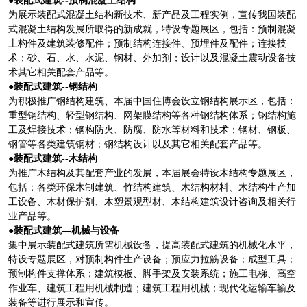
●装配式建筑--预制混凝土结构
为展示装配式混凝土结构新技术、新产品及工程实例，宣传我国装配
式混凝土结构发展所取得的新成就，特设专题展区，包括：预制混凝
土构件及建筑装修配件；预制结构连接件、预埋件及配件；连接技
术；砂、石、水、水泥、钢材、外加剂；设计以及混凝土震动设备技
术其它相关配套产品等。
●装配式建筑--钢结构
为积极推广钢结构建筑、本届中国住博会设立钢结构展示区，包括：
重型钢结构、轻型钢结构、网架膜结构等各种钢结构体系；钢结构施
工及焊接技术；钢构防火、防腐、防水等材料和技术；钢材、钢板、
钢管等各类建筑钢材；钢结构设计以及其它相关配套产品等。
●装配式建筑--木结构
为推广木结构及其配套产业的发展，本届展会特设木结构专题展区，
包括：各类环保木制建筑、竹结构建筑、木结构材料、木结构生产加
工设备、木材保护剂、木塑景观型材、木结构建筑设计咨询及相关行
业产品等。
●装配式建筑—机械与设备
集中展示装配式建筑所需机械设备，提高装配式建筑的机械化水平，
特设专题展区，对预制构件生产设备；预应力拉筋设备；成型工具；
预制构件支撑体系；建筑模板、脚手架及安装系统；施工电梯、高空
作业车、建筑工程用机械制造；建筑工程用机械；现代化运输车输及
装备等进行展示和宣传。