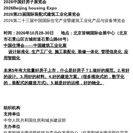
2026中国好房子展览会
202
6
Beijing housing Expo
202
6
第
23
届
国际
装配式建筑
工业化展览会
2026第二十三届中国国际住宅产业暨建筑工业化产品与设备博览会
时间：202
6
年
10
月
28-30
日 地点：北京首钢国际会展中心
（
北京
市石景山区古城街道石景山路68号
）
中国住博会------中国建筑工业化展
设计标准化 生产工厂化 施工装配化 装修一体化 管理信息化 应
用智能化
未来5年有大批量好房子上市，什么是好房子
？
1.做好的规范。2.有好
的设计。3.用好的材料。4.好的建造方案。(很多
模
块式的，数字化
的，装配式的建造方式)。5.就是好的运维，好的物业。
组织机构
支持单位
中华人民共和国住房和城乡建设部
主办单位
住房和城乡建设部科技与产业化发展中心（住房和城乡建设部住宅产