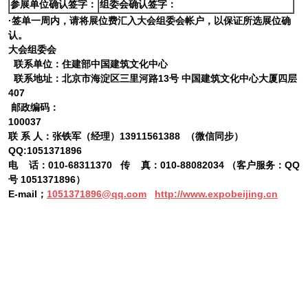
参展单位确认签字：
组委会确认签字：
·签单一周内，请将展位费汇入大会组委会帐户，以保证所选展位确
认。
大会组委会
联系单位：住建部中国建筑文化中心
联系地址：北京市海淀区三里河路
13
号 中国建筑文化中心大厦四层
407
邮政编码：
100037
联
系
人：张铁军（经理）
13911561388
（微信同步）
QQ:1051371896
电
话：
010-68311370
传
真：
010-
88082034
（
客户服务：QQ
号 1051371896）
E-mail
；
1051371896@qq.com
http://www.expobeijing.cn