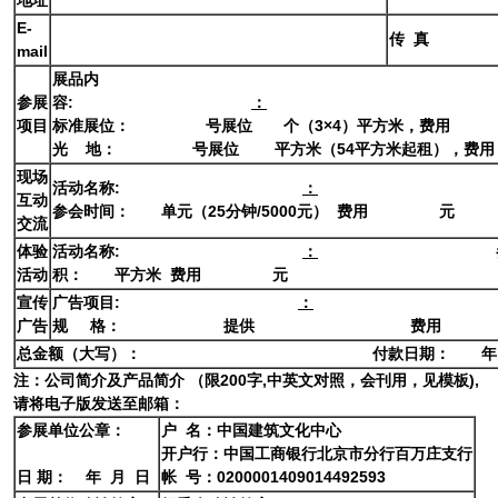
地址
E-
传 真
mail
展品内
参展
容:
：
项目
标准展位：
号展位
个（3×4）平方米，费用
光 地：
号展位
平方米（54平方米起租），费用
现场
活动名称:
：
互动
参会时间：
单元（25分钟/5000元） 费用
元
交流
体验
活动名称:
：
活动
积：
平方米 费用
元
宣传
广告项目:
：
广告
规 格：
提供
费用
总金额（大写）：
付款日期： 年
注：公司简介及产品简介 （限200字,中英文对照，会刊用，见模板),
请将电子版发送至邮箱：
参展单位公章：
户 名：中国建筑文化中心
开户行：中国工商银行北京市分行百万庄支行
日 期： 年 月 日
帐 号：0200001409014492593