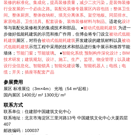
装修的标准化
、
集成化
，
提高装修质量
，
减少二次污染
，
是装饰装修
行业发展的一个必由之路
。
装配化装修专题展区内容包括
：
整体卫生
间
、
整体厨房
、
整体收纳柜
、
填充分离体系
、
架空地板
、
同层排水
、
家居电器
、
卫生洁具
、
配套设备
、
装饰装修材料与制品
、适老化
设计
等与装配化装修相关的集成技术和部品。 ●
被动式低能耗建筑
为进一
步做好低能耗建筑的示范和推广作用，住博会将专门设立
被动式低能
耗建筑
展区，对符合
被动式低能耗建筑
开发建设的建筑材料以及
被动
式低能耗建筑
示范工程中采用的技术和部品进行集中展示和推荐节能
墙体；
节能门窗
；
节能玻璃
。 ●
智能化系统
预制构件深化设计
；
BIM
技术研发
；
建筑规划
、
设计
、
施工
、
生产
、
监理
、
物业管理
；
以及建
设行业信息化
、
智能锁具
；
智能化建设
等。
智能机器人
；
电线
；
电
缆
；
开关
；
插座等配套产品
参展费用
展区 标准展位（3m×4m） 光地（54 m²起租）
国内展区 1400元/ m² 1300元/ m²
联系方式
联系单位：住建部中国建筑文化中心
联系地址：北京市海淀区三里河路13号 中国建筑文化中心大厦四层
407
邮政编码：100037