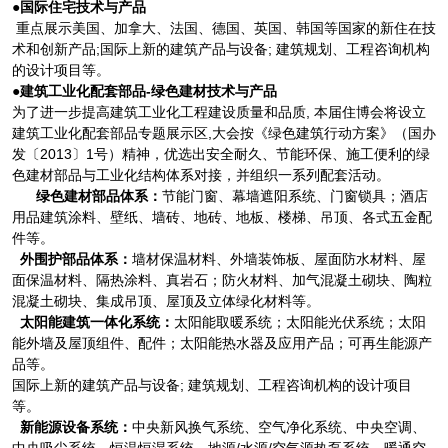
●国际住宅技术与产品
重点展示美国、加拿大、法国、德国、英国、韩国等国家的新住在技
术和创新产品;国际上新的建筑产品与设备; 建筑规划、工程咨询机构
的设计项目等。
●建筑工业化配套部品-绿色建材技术与产品
为了进一步提高建筑工业化工程建设质量和品质, 本届住博会将设立
建筑工业化配套部品专题展示区,大会按《绿色建筑行动方案》（国办
发〔2013〕1号）精神，优选出安全耐久、节能环保、施工便利的绿
色建材部品与工业化结构体系对接，并组织一系列配套活动。
绿色建材部品体系：
节能门窗、幕墙遮阳系统、门窗锁具；酒店
用品建筑涂料、壁纸、墙砖、地砖、地板、楼梯、吊顶、各式五金配
件等。
外围护部品体系：
墙材保温材料、外墙装饰板、屋面防水材料、屋
面保温材料、隔热涂料、真岩石；防火材料、加气混凝土砌块、陶粒
混凝土砌块、集成吊顶、屋顶及立体绿化材料等。
太阳能建筑一体化系统：
太阳能取暖系统；太阳能光伏系统；太阳
能外墙及屋顶组件、配件；太阳能热水器及应用产品；可再生能源产
品等。
国际上新的建筑产品与设备; 建筑规划、工程咨询机构的设计项目
等。
新能源设备系统：
中央新风换气系统、空气净化系统、中央空调、