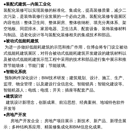
●装配式建筑—内装工业化
装配化装修可以实现装修的标准化、集成化，提高装修质量，减少二
次污染，是装饰装修行业发展的一个必由之路。装配化装修专题展区
内容包括：整体卫生间、整体厨房、整体收纳柜、填充分离体系、架
空地板、同层排水、家居电器、卫生洁具、配套设备、装饰装修材料
与制品、适老化设计等与装配化装修相关的集成技术和部品。
●被动式低能耗建筑
为进一步做好低能耗建筑的示范和推广作用，住博会将专门设立被动
式低能耗建筑展区，对符合被动式低能耗建筑开发建设的建筑材料以
及被动式低能耗建筑示范工程中采用的技术和部品进行集中展示和推
荐节能墙体；节能门窗；节能玻璃。
●智能化系统
预制构件深化设计；BIM技术研发；建筑规划、设计、施工、生产、
监理、物业管理；以及建设行业信息化、智能锁具；智能化建设等。
智能机器人；电线；电缆；开关；插座等配套产品。
●建筑设计
建筑设计新理念，创新成果、前沿思想、经典案例、地域特色软件
开发等
●房地产开发
房地产开发企业； 房地产项目展示；新技术、新产品、新理念展
示；多种结构系应用、精装修集成化和BIM信息化成果。