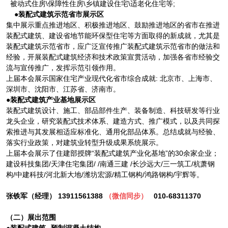
被动式住房\保障性住房\乡镇建设住宅\适老化住宅等;
●装配式建筑示范省市展示区
集中展示重点推进地区、积极推进地区、鼓励推进地区的省市在推进
装配式建筑、建设省地节能环保型住宅等方面取得的新成就，尤其是
装配式建筑示范省市，应广泛宣传推广装配式建筑示范省市的做法和
经验，开展装配式建筑经济和技术政策宣贯活动，加强各省市经验交
流与宣传推广，发挥示范引领作用。
上届本会展示国家住宅产业现代化省市综合成就: 北京市、上海市、
深圳市、沈阳市、江苏省、济南市。
●装配式建筑产业基地展示区
装配式建筑设计、施工、部品部件生产、装备制造、科技研发等行业
龙头企业，研究装配式技术体系、建造方式、推广模式，以及共同探
索推进与其发展相适应标准化、通用化部品体系。总结成就与经验、
落实行业政策，对建筑业转型升级成果系统展示。
上届本会展示了住建部授牌“装配式建筑产业化基地”的30余家企业；
建设科技集团/天津住宅集团/ /南通三建 /长沙远大/三一筑工/杭萧钢
构/中建科技/河北新大地/潍坊宏源/精工钢构/鸿路钢构/宇辉等。
张铁军（经理） 13911561388
（微信同步）
010-68311370
（二）展出范围