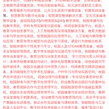
及教学软件
、
功能
/
学科教室设备
、
STEAM教学设备
、
音体美设备
、
文教图书及馆建资源
、
学校后勤装备用品
、
幼儿游艺器材及儿童玩
具
、
教育服务与培训资源
、
公共卫生及医疗健康设备
、
职教实训设备
等。
智慧教育与数字化装备
：
智慧课堂整体解决方案
、
交互式多媒体
教学设备
、
虚拟现实
(
VR
)
与增强现实
(
AR
)
教学系统
、
校园录播与在
线教学系统
、
学科专用实验室仪器设备
、
科研创新实验平台
、
机器人
教育与科创竞赛平台
、
人工智能教育应用场景解决方案
、
教育大数据
分析与学业评估系统
、
智慧校园综合管理平台
。
人工智能与教育数字
化应用
：
教育专用大模型与自适应学习系统
、
课堂行为智能分析系
统
、
智能评测与个性化学习平台
、
机器人及STEAM教育装备
、
校园
安全智能管理系统
、
数字李生校园与沉漫式学习环境
、
智能教研与教
师专业发展平台
、
教育治理与决策支持系统
、
学习空间与育人环境设
计
：
未来学校整体规划与设计
、
模块化智慧教室装备
、
绿色校园与节
能环保技术
、
校园文化建设与环境育人设计
、
特殊教育无障碍设施设
备
、
多功能报告厅与学术礼堂建设
、
户外学习与劳动实践空间
、
校园
声光环境设计与优化
。
院校治理与后勤服务
：
学生综合素质评价系
统
、
校园财务与资产数字化管理平台
、
职业教育就业跟踪与质量评估
系统
、
教育国际合作与交流管理平台
、
校园能源管理与低碳监测系
统
、
校园全生命周期运维管理平台
、
校园健康与安全防控系统
、
教师
专业发展电子档案系统
。
职业教育与高等教育现代化
：
高水平专业化
产教融合实训基地
、
校企合作实训装备与课程体系
、
智能制造与工业
机器人实训平台
、
数字经济技术技能人才培养方案
、
服务
“
双高计划