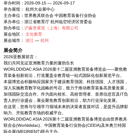
举办时间：2026-09-15 — 2026-09-17
举办展馆： 杭州大会展中心
主办单位：世界教具联合会 中国教育装备行业协会
承办单位：浙江省教育厅 杭州临空经济区管委会
协办单位：
沪鑫堡展览（上海）有限公司
展会地区：
文化教育
展会城市：
浙江
—
杭州
展会简介
2026亚教展前言：
我们共同见证亚洲教育力量的蓬勃生长
WORLDDIDAC ASIA 2026第十二届亚洲教育装备博览会——聚焦教
育装备创新前沿，打造覆盖全教育链一站式国际化创新展览平台。
本届博览会积极响应国家关于建设教育强国、科技强国、人才强国，
深入实施教育数字化战略的号召，致力于推动教育装备高质量发展，
加强国际交流合作。作为面向校长、高校管理者、首席信息官及IT负
责人的行业盛会，展会聚焦教育创新前沿，助力行业深化发展。
在这里，您将与引领学习领域未来的决策者直接对话，是提升品牌影
响力、开拓教育市场的权威平台。
WORLDDIDAC ASIA 2026第十二届亚洲教育装备博览会由世界教具
联合会(Worlddidac)、中国教育装备行业协会(CEEIA)及米奥兰特国
际会展(MEORIENT)联合主办。