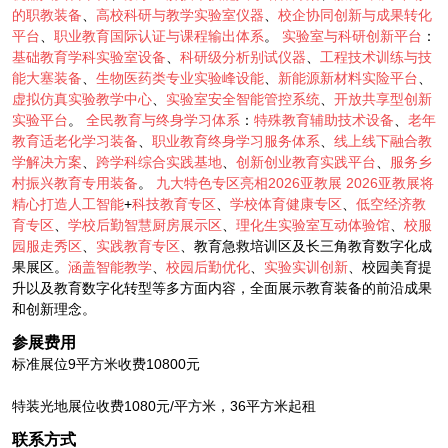
的职教装备
、
高校科研与教学实验室仪器
、
校企协同创新与成果转化
平台
、
职业教育国际认证与课程输出体系
。
实验室与科研创新平台
：
基础教育学科实验室设备
、
科研级分析别试仪器
、
工程技术训练与技
能大塞装备
、
生物医药类专业实验峰设能
、
新能源新材料实险平台
、
虚拟仿真实验教学中心
、
实验室安全智能管控系统
、
开放共享型创新
实验平台
。
全民教育与终身学习体系
：
特殊教育辅助技术设备
、
老年
教育适老化学习装备
、
职业教育终身学习服务体系
、
线上线下融合教
学解决方案
、
跨学科综合实践基地
、
创新创业教育实践平台
、
服务乡
村振兴教育专用装备
。
九大特色专区亮相2026亚教展
2026亚教展将
精心打造人工智能
+
科技教育专区
、
学校体育健康专区
、
低空经济教
育专区
、
学校后勤智慧厨房展示区
、
理化生实验室互动体验馆
、
校服
园服走秀区
、
实践教育专区
、教育急救培训区及长三角教育数字化成
果展区。
涵盖智能教学
、
校园后勤优化
、
实验实训创新
、校园美育提
升以及教育数字化转型等多方面内容，全面展示教育装备的前沿成果
和创新理念。
参展费用
标准展位9平方米收费10800元
特装光地展位收费1080元/平方米，36平方米起租
联系方式