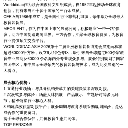
Worlddidac作为联合国教科文组织成员，自1952年起推动全球教育
创新，拥有来自五十多个国家的三百余成员。
CEEIA自1986年成立，是全国性行业非营利组织，每年举办全球最大
教育装备展。
MEORIENT，作为在中国上市的展览公司，积极响应“一带一路”倡
议，助力中国制造走向世界。三方合作，汇聚全球教育资源，为教育
行业提供顶尖交流平台。
WORLDDIDAC ASIA 2026第十二届亚洲教育装备博览会展览面积将
超过60000平方米，设立9大特色专区，吸引来自全球超过500余家教
育专业展商及60000 余名海内外专业观众参与。展会特别规划了国家
展团专区，集中展示全球领先的教育装备与技术，成为此次展览的一
大看点。
展会核心优势：
1.直通行业领袖：与具备机构变革力的关键决策者深度对接。
2.沉漫式参与体验：涵盖人脉拓展、产品展示、主题研讨等多元环
节，精准链接行业核心人群。
3.构建高效供需对接平台；展会周期与教育系統采购规划同步，是达
成合作的重要窗口。
携手全球合作伙伴，共筑教育生态共同体。
TOP RERSONS