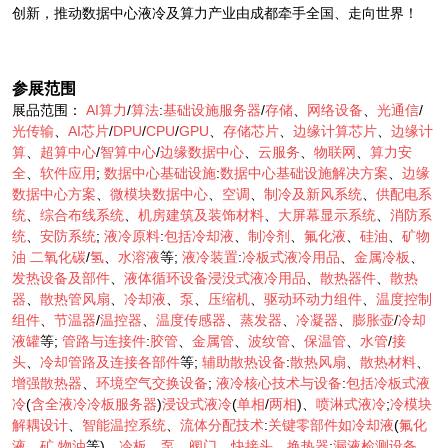
创新，推动数据中心液冷及算力产业由成都牵手全国、走向世界！
参展范围
展品范围：
AI算力
/
算法
:
基础设施服务器
/
存储
、
网络设备
、
光通信
/
光传输
、
AI芯片
/
DPU
/
CPU
/
GPU
、
存储芯片
、
边缘计算芯片
、
边缘计
算
、
超算中心
/
智算中心
/
边缘数据中心
、
云服务
、
物联网
、
算力安
全
、
软件应用
;
数据中心基础设施
:
数据中心基础设施解决方案
、
边缘
数据中心方案
、
微模块数据中心
、
空调
、
制冷及新风系统
、
供配电系
统
、
综合布线系统
、
机房建筑及装饰材料
、
大屏幕显示系统
、
消防系
统
、
安防系统
;
液冷原料
:
包括冷却液
、
制冷剂
、
氟化液
、
硅油
、
矿
物
油
二氧化碳
/
氢
、
水溶液
等;
液冷装置
:
冷板式液冷用品
、
金属冷板
、
发热设备及部件
、
液体循环设备浸没式液冷用品
、
散热器件
、
散热
器
、
散热管风扇
、
冷却液
、
泵
、
压缩机
、
驱动环动力组件
、
温度控制
组件
、
节温器
/
温控器
、
温度传感器
、
蒸发器
、
冷凝器
、
膨胀壶
/
冷却
液罐
等;
管路与连接件
:
胶管
、
金属管
、
波纹管
、
保温管
、
水管
/
接
头
、
冷却管路及连接各部件
等;
辅助散热设备
:
散热风扇
、
散热材料
、
增强散热器
、
环境空气交换设备
;
液冷核心技术与设备
:
包括冷板式液
冷
(
含全液冷冷板服务器
)
浸设式液冷
(
单相
/
两相
)、
喷淋式液冷
;
冷模块
解耦设计
、
智能温控系统
、
流体分配技术
:
关键零部件如冷却液
(
氟化
液
、
矿
物油
等)、
冷板
、
泵
、
阀门
、
快接头
、
换热器
:
漏液检测设备
、