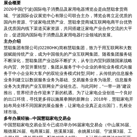
展会概要
2026中国(宁波)国际电子消费品及家用电器博览会是由慧聪拿货商
城、宁波国际会议展览中心有限公司联合主办，博览会将立足优质的
国内外资源、宁波家电优势产业、慧聪拿货商城互联网电商平台优势
及优质国内线下渠道买家资源，共同搭建泛家电产业合作交流的大平
台，促进国内国际电子消费品及家用电器行业领域的发展。
主办介绍
慧聪集团有限公司(02280HK)简称慧聪集团，致力于用互联网和大数
据赋能传统产业，成为中国领先的产业互联网集团。随着集团服务链
不断深化，慧聪集团产业边际不断扩大，从专注内贸到跟随国家战略
向内贸、外贸并重转型，集团从服务于中小企业的单轮业务模式向服
务于中小企业和大客户的双轮业务模式转型;同时，从传统的信息服务
业务到建立以数据服务业务为基础、交易服务业务为场景、信息服务
业务为支撑的产业互联网全产业链生态。与此同时，“一带一路”建设
推出，世界经济合作迎来了新的机遇。为了让家电企业创造一个良好
的出口环境，寻找更多得以施展拳脚的新舞台，2018年，慧聪家电开
始布局全球不同国家的展会服务，让家电企业真正走出国门，扎根全
球市场。
多年办展经验--中国慧聪家电交易会
中国慧聪家电交易会至今已成功举办96届家电交易会（中山展36届、
顺德展26届、电商展1届、慈溪展3届、余姚展10届、宁波展3届、工