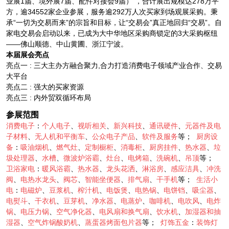
业展1届、境外展7届、配件对接会9届） ，合计展出规模达278万平
方，逾34552家企业参展，服务逾292万人次买家到场观展采购。秉
承“一切为交易而来”的宗旨和目标，让“交易会”真正地回归“交易”。自
家电交易会启动以来，已成为大中华地区采购商锁定的3大采购枢纽
——佛山顺德、中山黄圃、浙江宁波。
本届展会亮点
亮点一 : 三大主办方融合聚力,合力打造消费电子领域产业合作、交易
大平台
亮点二 : 强大的买家资源
亮点三 : 内外贸双循环布局
参展范围
消费电子
：
个人电子
、
视听相关
、
新兴科技
、
通讯硬件
、
元器件及电
子材料
、
无人机和平衡车
、
公众电子产品
、
软件及服务
等；
厨房设
备
：
吸油烟机
、
燃气灶
、
定制橱柜
、
消毒柜
、
厨房挂件
、
热水器
、
垃
圾处理器
、
水槽
、
微波炉浴霸
、
灶台
、
电烤箱
、
洗碗机
、
吊顶
等；
卫浴家电
：
暖风浴霸
、
热水器
、
龙头花洒
、
淋浴房
、
感应洁具
、
冲洗
阀
、
电热水龙头
、
阀芯
、
智能坐便器
、
排气扇
、
干手机
等；
生活小
电
：
电磁炉
、
豆浆机
、
榨汁机
、
电饭煲
、
电热锅
、
电饼铛
、
吸尘器
、
电熨斗
、
干衣机
、
豆芽机
、
净水器
、
电蒸炉
、
咖啡机
、
电吹风
、
电炸
锅
、
电压力锅
、
空气净化器
、
电风扇和换气扇
、
饮水机
、
加湿器和抽
湿器
、
空气炸锅酸奶机
、
蒸蛋器烤面包片器
等；
灯饰五金
：
装饰灯