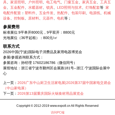
具
、
家居照明
、
户外照明
、
电工电气
、
门窗五金
、
家具五金
、
工具五
金
、
五金配件
、
水暖器材
、
锁具
、
LED照明与技术
、
灯饰配套
等
家
电配件配套
：
塑料件
、
五金件发
、
热配件
、
包装印刷
、
电源线
、
机械
设备
、
控制板
、
原材料
、
元器件
、
电机
等；
参展费用
标准展位:9平单开8000元，9平双开：8800元
光地展位（36平起租）：800元/㎡
联系方式
2026中国(宁波)国际电子消费品及家用电器博览会
参展/参观咨询联系方式：
参展咨询：孙经理 17602186786（微信同号）
展馆地址：浙江省宁波市鄞州区会展路181号--浙江·宁波国际会展中
心
上一页：
2026广东中山厨卫生活家电展|2026第37届中国家电交易会
（中山家电展）
下一页：
2026第13届重庆国际火锅食材用品展览会
Copyright © 2012-2019 www.expo8.cn All Rights Reserved
访问PC端