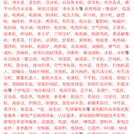
统
、
净水器
、
直饮机
、
活水机
、
自动售水机
、
软水机
、
饮水器具
、
楼
宇分质供水设备
、
淋浴过滤器
、
净水龙头
等
厨房电器
：
微波炉
、
电蒸
箱
、
电烤箱
、
电蒸锅
、
制冰机
、
电压力锅
、
榨汁机
、
原汁机
、
破壁
机
、
咖啡机
、
养生壶
、
煮茶机
、
煎药壶
、
电水壶
、
酸奶机
、
电磁炉
、
电炒锅
、
电火锅
、
电饼铛
、
电煎锅
、
电煎炸锅
、
空气炸锅
、
豆浆机
、
面条机
、
榨油机
、
多士炉
、
三明治炉
、
电热板
、
制面包机
、
果蔬解毒
机
、
煮蛋器
、
打蛋机
、
豆芽机
、
炒菜机
、
厨师机
、
电饭煲
、
电热锅
、
搅拌机
、
绞肉机
、
电蒸炉
、
电炸锅
、
冰淇淋机
、
油烟机
、
燃气灶
、
集
成灶
、
洗碗机
、
厨房垃圾处理器
、
消毒柜
、
吸油烟机
、
冰箱
、
冷柜
等
生活电器
：
吸尘器
、
电熨斗
、
加湿器
、
抽湿器
、
干衣机
、
扫地机
、
洗
衣机
、
脱水机
、
移动空调
、
空气净化器
、
热水器
、
挂烫机
、
扫地机器
人
、
除螨仪
、
地板打蜡机
、
洗地机
、
蒸汽拖把
、
蒸汽清洁机
、
布艺清
洁机
、
擦窗机器人
、
速热水龙头
、
皂液机
、
干手机
、
洁身器
、
智能门
锁
、
智能晾衣架
、
智能扫地机
、
智能坐便器
、
智能灯光控制
、
车载冰
箱
等
个护电器
：
电动剃须刀
、
电动牙刷
、
足疗机
、
筋膜**
、
**器具
、
足浴器
、
电吹风
、
电推剪
、
卷发棒
、
剃须刀
、
美容仪
、
洁面仪
、
除湿
机
、
蒸脸仪
、
护眼仪
、
除皱仪
、
面部补水器
、
射频美容仪
、
冲牙器
、
美牙仪
、
直发器
、
**器
、
脱毛仪
、
毛球修剪器
等
家电配件及智能化配
套服务
：
家电产品检测设备
、
认证服务
、
家电物联网智能技术应用
、
家电技术咨询服务
、
连接器
、
电源
、
电机
、
继电器
、
塑料件
、
家电五
金件
、
发热配件
、
控制板
、
原材料
、
电源线
、
元器件
、
RO膜
、
纳滤