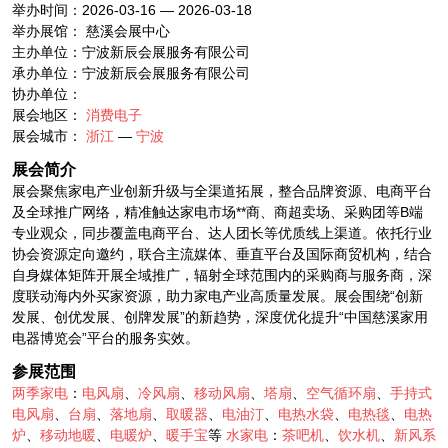
举办时间：2026-03-16 — 2026-03-18
举办展馆： 慈溪会展中心
主办单位：宁波新辰会展服务有限公司
承办单位：宁波新辰会展服务有限公司
协办单位：
展会地区：
消费电子
展会城市：
浙江
—
宁波
展会简介
展会聚焦家电产业创新升级与全渠道拓展，整合品牌资源、电商平台
及全球推广网络，精准触达家电市场**商、商超卖场、采购团等B端
专业观众，同步覆盖电商平台、达人团长等优质线上渠道。依托行业
协会资源定向邀约，联合主流媒体、垂直平台及国际商贸机构，结合
自身媒体矩阵开展全域推广，辐射全球范围内的采购商与服务商，深
度联动海内外买家资源，助力家电产业高质量发展。展会围绕“创新
发展、创优发展、创牌发展”的新趋势，深度优化提升“中国慈溪家用
电器博览会”平台的服务实效。
参展范围
两季家电
：
电风扇
、
冷风扇
、
移动风扇
、
塔扇
、
空气循环扇
、
手持式
电风扇
、
台扇
、
落地扇
、
取暖器
、
电油汀
、
电热水袋
、
电热毯
、
电热
炉
、
移动地暖
、
电暖炉
、
暖手宝
等
水家电
：
茶吧机
、
饮水机
、
新风系