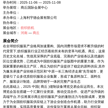
举办时间：2025-11-06 — 2025-11-08
举办展馆： 商丘国际会展中心
主办单位：
承办单位：上海利宇德会展有限公司
协办单位：
展会地区：
纺织纺机
展会城市：
河南
—
商丘
展会简介
在全球纺织服装产业格局加速重构、国内消费市场需求不断升级的时
代背景下,纺织服装行业正经历着前所未有的变革与机遇。商丘，这座
历史文化名城，凭借其深厚的产业底蕴、完善的产业链条以及优越的
区位交通优势，已然成为中国纺织服装产业版图中的重要力量。作为
国家重要的棉花主产区，商丘为纺织产业提供了稳定的原料供应;其作
为豫东承接产业转移示范区和“中原一长三角经济走廊”先导城市，更
是吸引了众多优质纺织服装企业集聚，形成了集原料加工、面料生
产、服装设计制造、品牌营销于一体的完整产业生态
在此基础上，2025 中国( 商丘 )缝制设备博览交易会应运而生。本次
博览会旨在搭建一个汇聚行业资源、推动交流合作、促进产业升级的
高端平台,不仅将展示商丘纺织服装产业的蓬勃活力与创新成果，更致
力于为全国纺织服装供应链上下游企业创造合作机遇，助力行业突破
发展瓶颈，实现高质量发展。这份策划方案将从展会目标、组织架