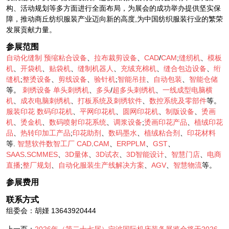
构、活动规划等多方面进行全面布局，为展会的成功举办提供坚实保
障，推动商丘纺织服装产业迈向新的高度,为中国纺织服装行业的繁荣
发展贡献力量。
参展范围
自动化缝制
预缩粘合设备
、
拉布裁剪设备
、
CAD
/
CAM
;
缝纫机
、
模板
机
、
开袋机
、
贴袋机
、
缝制机器人
、
充绒充棉机
、
缝合包边设备
、
绗
缝机
;
整烫设备
、
剪线设备
、
验针机
;
智能吊挂
、
自动包装
、
智能仓储
等。
刺绣设备
单头刺绣机
、
多头
/
超多头刺绣机
、
一线成型电脑横
机
、
成衣电脑刺绣机
、
打板系统及刺绣软件
、
数控系统及零部件
等。
服装印花
数码印花机
、
平网印花机
、
圆网印花机
、
制版设备
、
烫画
机
、
烫金机
、
数码喷射印花系统
、
调浆设备
;
烫画印花产品
、
植绒印花
品
、
热转印加工产品
;
印花助剂
、
数码墨水
、
植绒粘合剂
、
印花材料
等.
智慧软件数智工厂
CAD
.
CAM
、
ERPPLM
、
GST
、
SAAS
.
SCMMES
、
3D量体
、
3D试衣
、
3D智能设计
、
智慧门店
、
电商
直播
;
整厂规划
、
自动化服装生产线解决方案
、
AGV
、
智慧物流
等。
参展费用
联系方式
组委会：胡嫤 13643920444