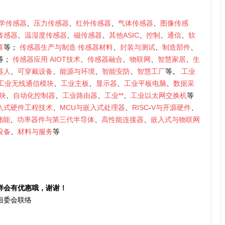
学传感器
、
压力传感器
、
红外传感器
、
气体传感器
、
图像传感
传感器
、
温湿度传感器
、
磁传感器
、
其他ASIC
、
控制
、
通信
、
软
算
等；
传感器生产与制造
传感器材料
、
封装与测试
、
制造部件
、
等；
传感器应用
AIOT技术
、
传感器融合
、
物联网
、
智慧家居
、
生
器人
、
可穿戴设备
、
能源与环境
、
智能安防
、
智慧工厂
等。
工业
工业无线通信模块
、
工业主板
、
显示器
、
工业平板电脑
、
数据采
块
、
自动化控制器
、
工业路由器
、
工业**
、
工业以太网交换机
等
入式硬件工程技术
、
MCU与嵌入式处理器
、
RISC
-
V与开源硬件
、
储能
、
功率器件与第三代半导体
、
高性能连接器
、
嵌入式与物联网
设备
、
材料与服务
等
样会有优惠哦，谢谢！
组委会联络