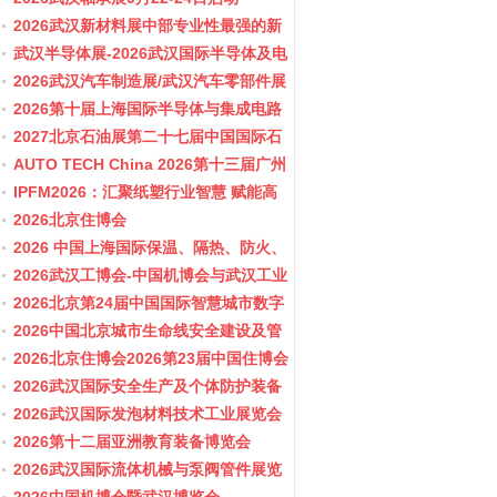
2026武汉新材料展中部专业性最强的新
材料行业盛会
武汉半导体展-2026武汉国际半导体及电
子展览会
2026武汉汽车制造展/武汉汽车零部件展
2026第十届上海国际半导体与集成电路
产业应用博览会-11月10-12日
2027北京石油展第二十七届中国国际石
油石化技术装备展览会
AUTO TECH China 2026第十三届广州
国际汽车零部件及加工技术、汽车模具
IPFM2026：汇聚纸塑行业智慧 赋能高
展览会
质健康发展
2026北京住博会
2026 中国上海国际保温、隔热、防火、
隔音新材料展览
2026武汉工博会-中国机博会与武汉工业
博览会
2026北京第24届中国国际智慧城市数字
化城市城市更新建设博览会(主办住建
2026中国北京城市生命线安全建设及管
部）
网博览会
2026北京住博会2026第23届中国住博会
2026住博会
2026武汉国际安全生产及个体防护装备
展览会
2026武汉国际发泡材料技术工业展览会
2026第十二届亚洲教育装备博览会
2026武汉国际流体机械与泵阀管件展览