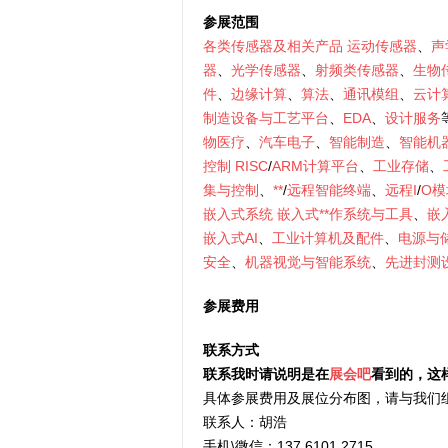
参展范围
各类传感器及相关产品
运动传感器
、
声
器
、
光学传感器
、
射频类传感器
、
生物
件
、
边缘计算
、
算法
、
通讯模组
、
云计
制造设备与工艺平台
、
EDA
、
设计服务
物医疗
、
汽车电子
、
智能制造
、
智能机
控制
RISC
/
ARM计算平台
、
工业存储
、
集与控制
、
**
/
远程智能终端
、
远程I
/
O模
嵌入式系统
嵌入式**作系统与工具
、
嵌
嵌入式AI
、
工业计算机及配件
、
电源与
安全
、
机器视觉与智能系统
、
先进封测
参展费用
联系方式
联系我时请说明是在
展会吧
看到的，这
具体参展费用及展位分布图，请与我们
联系人：胡浩
手机\微信：137 6101 2715