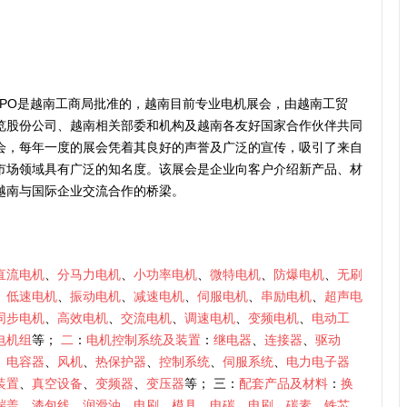
 EXPO是越南工商局批准的，越南目前专业电机展会，由越南工贸
览股份公司、越南相关部委和机构及越南各友好国家合作伙伴共同
会，每年一度的展会凭着其良好的声誉及广泛的宣传，吸引了来自
市场领域具有广泛的知名度。该展会是企业向客户介绍新产品、材
越南与国际企业交流合作的桥梁。
直流电机
、
分马力电机
、
小功率电机
、
微特电机
、
防爆电机
、
无刷
、
低速电机
、
振动电机
、
减速电机
、
伺服电机
、
串励电机
、
超声电
同步电机
、
高效电机
、
交流电机
、
调速电机
、
变频电机
、
电动工
电机组
等；
二
：
电机控制系统及装置
：
继电器
、
连接器
、
驱动
、
电容器
、
风机
、
热保护器
、
控制系统
、
伺服系统
、
电力电子器
装置
、
真空设备
、
变频器
、
变压器
等； 三：
配套产品及材料
：
换
端盖
、
漆包线
、
润滑油
、
电刷
、
模具
、
电碳
、
电刷
、
碳素
、
铁芯
、