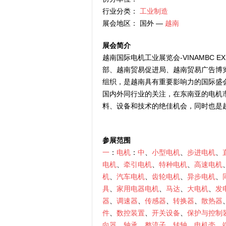
行业分类：
工业制造
展会地区： 国外 —
越南
展会简介
越南国际电机工业展览会-VINAMBC
部、越南贸易促进局、越南贸易广告博
组织，是越南具有重要影响力的国际盛
国内外同行业的关注，在东南亚的电机
料、设备和技术的绝佳机会，同时也是
参展范围
一
：
电机
：
中
、
小型电机
、
步进电机
、
电机
、
牵引电机
、
特种电机
、
高速电机
机
、
汽车电机
、
齿轮电机
、
异步电机
、
具
、
家用电器电机
、
马达
、
大电机
、
发
器
、
调速器
、
传感器
、
转换器
、
散热器
件
、
数控装置
、
开关设备
、
保护与控制
向器
、
轴承
、
整流子
、
转轴
、
电机壳
、