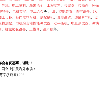
、
导线
、
电工材料
、
粉末冶金
、
工程塑料
、
接线盒
、
接插件
、
环保
理软件
、
电机节能
、
电工合金
等；
四
：
控制装置
、
真空设备
、
绝
加工设备
、
换向器精车机
、
刻配槽机
、
真空高管
、
绝缘片**机
、
点
枢检测仪
、
电机综合性性能测试仪
、
动平衡机
、
电量测试仪
、
测功
T
、
机械检验设备
、
工模具
、
生产线
等。
样会有优惠哦，谢谢！
力中国企业拓展海外市场！
写字楼银座1205