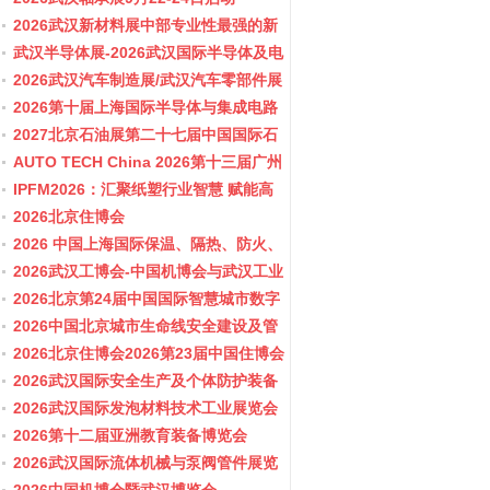
2026武汉新材料展中部专业性最强的新
材料行业盛会
武汉半导体展-2026武汉国际半导体及电
子展览会
2026武汉汽车制造展/武汉汽车零部件展
2026第十届上海国际半导体与集成电路
产业应用博览会-11月10-12日
2027北京石油展第二十七届中国国际石
油石化技术装备展览会
AUTO TECH China 2026第十三届广州
国际汽车零部件及加工技术、汽车模具
IPFM2026：汇聚纸塑行业智慧 赋能高
展览会
质健康发展
2026北京住博会
2026 中国上海国际保温、隔热、防火、
隔音新材料展览
2026武汉工博会-中国机博会与武汉工业
博览会
2026北京第24届中国国际智慧城市数字
化城市城市更新建设博览会(主办住建
2026中国北京城市生命线安全建设及管
部）
网博览会
2026北京住博会2026第23届中国住博会
2026住博会
2026武汉国际安全生产及个体防护装备
展览会
2026武汉国际发泡材料技术工业展览会
2026第十二届亚洲教育装备博览会
2026武汉国际流体机械与泵阀管件展览