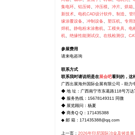
集电环
、
铝压铸
、
冲压模
、
冲片
、
烘箱
新技术
、
电机CAD设计软件
、
制造
、
管
缘涂覆设备
、
冲制设备
、
塑压机
、
专用
焊机
、
静电粉末涂敷机
、
工模夹具
、
电
机
、
绝缘性能测试仪
、
在线检测仪
、
CA
参展费用
请来电咨询
联系方式
联系我时请说明是在
展会吧
看到的，这
广西出展海外国际会展有限公司 - 助
◆ 地 址：广西南宁市东葛路118号万达
◆ 服务热线：15678149311 同微
◆ 展览顾问：杨夏
◆ 商务Q Q：171435388
◆ 邮 箱：171435388@qq.com
上一页：
2026年印尼国际冶金及铸造展