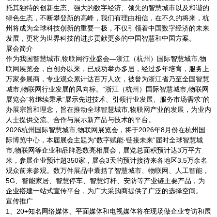
托其独特的创新生态、强大的数字经济、领先的智慧城市以及和谐的
绿色生态，不断攀登新的高峰，我们有理由相信，在不久的将来，杭
州将成为全球科技创新的重要一极，不仅引领着中国数字经济的未来
发展，更将为世界科技的进步贡献更多的中国智慧和中国方案。
展会简介
作为我国智慧城市,物联网行业盛会—浙江（杭州）国际智慧城市,物
联网展览会，自创办以来，已成功举办多届，经过多年培育，服务上
万家参展商，专业观众累计达百万人次，被誉为浙江省乃至全国智慧
城市,物联网行业发展的风向标。“浙江（杭州）国际智慧城市,物联网
展览会”将继续秉承“展示先进技术、引领行业发展、服务市场需求”的
办展宗旨和理念，旨在推动全球智慧城市,物联网产业的发展，为业内
人士提供交流、合作与展示新产品与技术的平台。
2026杭州国际智慧城市,物联网展览会，将于2026年8月份在杭州国
际博览中心，本届展会主题为“数字赋能·链接未来”届时全球智慧城
市,物联网等企业和品牌悉数亮相展会，展览总面积预计达3万平方
米，参展企业预计超350家，展会3天的预计接待来各地区3.5万余名
观众前来参观。数万件展品中囊括了智慧城市、物联网、人工智能，
5G、智能家居、智慧停车、智慧灯杆、安防等产业链主要产品，为
企业搭建一站式宣传平台，为广大采购商提供了广泛的选择空间。
宣传推广
1、20+知名网络媒体、平面媒体和电视媒体将在现场做企业专访和展