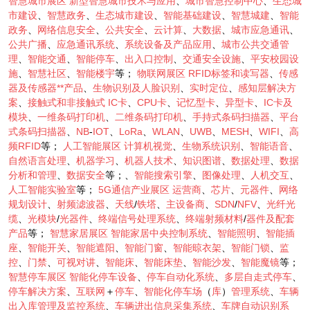
智慧城市展区
新型智慧城市技术与应用
、
城市智慧控制中心
、
生态城
市建设
、
智慧政务
、
生态城市建设
、
智能基础建设
、
智慧城建
、
智能
政务
、
网络信息安全
、
公共安全
、
云计算
、
大数据
、
城市应急通讯
、
公共广播
、
应急通讯系统
、
系统设备及产品应用
、
城市公共交通管
理
、
智能交通
、
智能停车
、
出入口控制
、
交通安全设施
、
平安校园设
施
、
智慧社区
、
智能楼宇
等；
物联网展区
RFID标签和读写器
、
传感
器及传感器**产品
、
生物识别及人脸识别
、
实时定位
、
感知层解决方
案
、
接触式和非接触式
IC卡
、
CPU卡
、
记忆型卡
、
异型卡
、
IC卡及
模块
、
一维条码打印机
、
二维条码打印机
、
手持式条码扫描器
、
平台
式条码扫描器
、
NB
-
IOT
、
LoRa
、
WLAN
、
UWB
、
MESH
、
WIFI
、
高
频RFID
等；
人工智能展区
计算机视觉
、
生物系统识别
、
智能语音
、
自然语言处理
、
机器学习
、
机器人技术
、
知识图谱
、
数据处理
、
数据
分析和管理
、
数据安全
等；、
智能搜索引擎
、
图像处理
、
人机交互
、
人工智能实验室
等；
5G通信产业展区
运营商
、
芯片
、
元器件
、
网络
规划设计
、
射频滤波器
、
天线
/
铁塔
、
主设备商
、
SDN
/
NFV
、
光纤光
缆
、
光模块
/
光器件
、
终端信号处理系统
、
终端射频材料
/
器件及配套
产品
等；
智慧家居展区
智能家居中央控制系统
、
智能照明
、
智能插
座
、
智能开关
、
智能遮阳
、
智能门窗
、
智能晾衣架
、
智能门锁
、
监
控
、
门禁
、
可视对讲
、
智能床
、
智能床垫
、
智能沙发
、
智能魔镜
等；
智慧停车展区
智能化停车设备
、
停车自动化系统
、
多层自走式停车
、
停车解决方案
、
互联网
＋
停车
、
智能化停车场
（
库
）
管理系统
、
车辆
出入库管理及监控系统
、
车辆进出信息采集系统
、
车牌自动识别系