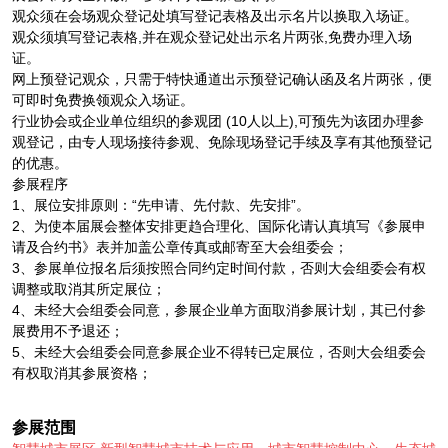
观众须在会场观众登记处填写登记表格及出示名片以换取入场证。
观众须填写登记表格,并在观众登记处出示名片两张,免费办理入场
证。
网上预登记观众，只需于特快通道出示预登记确认函及名片两张，便
可即时免费换领观众入场证。
行业协会或企业单位组织的参观团 (10人以上),可预先为该团办理参
观登记，由专人现场接待参观、免除现场登记手续及享有其他预登记
的优惠。
参展程序
1、展位安排原则：“先申请、先付款、先安排”。
2、为使本届展会整体安排更趋合理化、国际化请认真填写《参展申
请及合约书》表并加盖公章传真或邮寄至大会组委会；
3、参展单位报名后须按照合同约定时间付款，否则大会组委会有权
调整或取消其所定展位；
4、未经大会组委会同意，参展企业单方面取消参展计划，其已付参
展费用不予退还；
5、未经大会组委会同意参展企业不得转已定展位，否则大会组委会
有权取消其参展资格；
参展范围