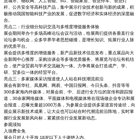
慧城市、物联网、人工智能、5G、智能家居、智慧停车、智慧灯
杆、公共安全等高科技产品，集中展示行业技术创新与新的成果，积
极推动我国智能科技产业的发展，促进数字经济和实体经济的深度融
合。
亮点二：行业细分知识交流与多维度增值服务体验
展会期间举办十多场高峰论坛会议与活动，给展商们提供各垂直行业
论坛参与机会，众多学界学者思想碰撞，是增长知识、拓展行业人脉
的优质平台。
展会提供多维度的增值服务，新产品新技术信息发布，重点展品向大
会新闻中心推荐，采购洽谈会等多项优质服务。将展览与论坛有机结
合，使产业贸易与学术交流融为一体。力争将展会打造成产、学、
研、贸多位一体的经贸平台。
亮点三：多家媒体采访报道使人人站在科技潮流前沿
展会有新华社、凤凰网、网易、中国日报网、今日头条、抖音等等
300多家海内外媒体，对展会前、中、后进行全方位的宣传和跟踪报
道，30余家网络媒体、平面媒体和电视媒体将在现场做企业专访和展
会报道，总曝光量超1000万条，为参展企业提供多渠道宣传途径，向
观众展示新技术成果，让大众也可以站在时代潮流前沿阵地，实时掌
握行业发展新风向标，紧紧抓住行业发展新动态。
参观须知
入场费全免
展会只对人士开放,18岁以下人士谢绝入内。