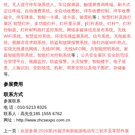
统
、
无人值守停车场系统人
、
车位探测器
、
触摸屏查询终端
、
刷卡式
定位终端
、
自动缴费系统
、
全自动收费机
、
停车收费控制
、
停车收费
磁卡
、
停车咪表
、
智能一卡通
、
读卡器
、
验票机
等；
智慧灯杆及路灯
展区
智慧灯杆
、
多功能灯杆
、
灯杆显示屏
、|
灯杆系统
、
灯杆**
、
灯杆
控制器
、
灯杆材料路灯监控系统
、
网络多媒体信息发布系统
、
无线
WIFI系统
、
智慧监控系统
、
环境传感监测系统
、
信号系统
、
充电桩系
统
、
视频语音求助系统
、
防盗和故障报警系统
、
路灯内嵌WiFi热点
、
实现无线通讯网络
、
无线RF网
、
无线NFO网
、
共智能照明系统
、
家
庭智能照明系统
、
智能灯光控制系统
等；
公共安全展区
安全防范综
合管理平台
、
视频监控
、
防盗报警
、
火灾报警
、
智能楼宇
、
电子巡
查
、
人脸识别
、
安防线缆
、
机柜
、
周界安防以及电子围栏
、
存储备
等。
参展费用
联系方式
参展联系
电 话：010-5213 8325
联系人：高先生185 1555 6762
网址：http://www.zhcsexpo.com.cn
上一页：
欢迎参展:2026第26届济南新能源电动车三轮车及零部件展