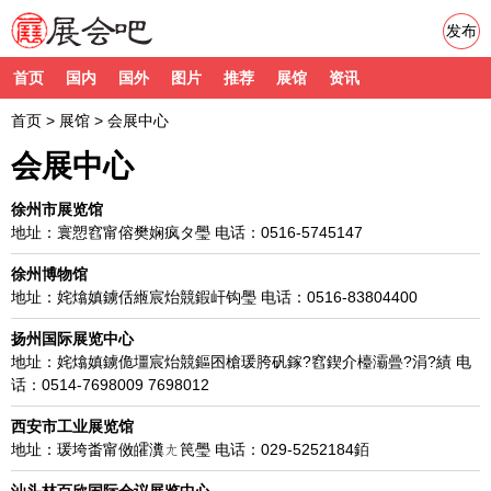
发布
首页
国内
国外
图片
推荐
展馆
资讯
首页
>
展馆
> 会展中心
会展中心
徐州市展览馆
地址：寰愬窞甯傛樊娴疯タ璺 电话：0516-5745147
徐州博物馆
地址：姹熻嫃鐪佸緪宸炲競鍜屽钩璺 电话：0516-83804400
扬州国际展览中心
地址：姹熻嫃鐪佹壃宸炲競鏂囨槍瑗胯矾鎵?窞鍥介檯灞曡?涓?績 电
话：0514-7698009 7698012
西安市工业展览馆
地址：瑗垮畨甯傚皬瀵ㄤ笢璺 电话：029-5252184銆