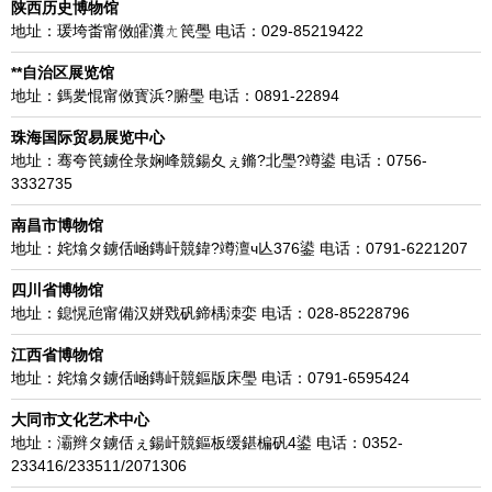
陕西历史博物馆
地址：瑗垮畨甯傚皬瀵ㄤ笢璺 电话：029-85219422
**自治区展览馆
地址：鎷夎惃甯傚寳浜?腑璺 电话：0891-22894
珠海国际贸易展览中心
地址：骞夸笢鐪佺彔娴峰競鍚夊ぇ鏅?北璺?竴鍙 电话：0756-
3332735
南昌市博物馆
地址：姹熻タ鐪佸崡鏄屽競鍏?竴澶ч亾376鍙 电话：0791-6221207
四川省博物馆
地址：鎴愰兘甯備汉姘戣矾鍗楀洓娈 电话：028-85228796
江西省博物馆
地址：姹熻タ鐪佸崡鏄屽競鏂版床璺 电话：0791-6595424
大同市文化艺术中心
地址：灞辫タ鐪佸ぇ鍚屽競鏂板缓鍖楄矾4鍙 电话：0352-
233416/233511/2071306