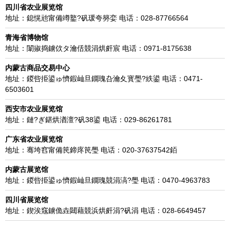
四川省农业展览馆
地址：鎴愰兘甯備竴鐜?矾瑗夸簩娈 电话：028-87766564
青海省博物馆
地址：闈掓捣鐪佽タ瀹佸競涓烘皯宸 电话：0971-8175638
内蒙古商品交易中心
地址：鍐呰挋鍙ゅ懠鍜屾旦鐗瑰叴瀹夊寳璺?紩鍙 电话：0471-
6503601
西安市农业展览馆
地址：鏈?ぎ鍖烘湭澶?矾38鍙 电话：029-86261781
广东省农业展览馆
地址：骞垮窞甯備笢鍗庝笢璺 电话：020-37637542銆
内蒙古展览馆
地址：鍐呰挋鍙ゅ懠鍜屾旦鐗瑰競涓滈?璺 电话：0470-4963783
四川省展览馆
地址：鍥涘窛鐪佹垚閮藉競浜烘皯涓?矾涓 电话：028-6649457