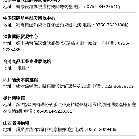
汕头林百欣国际会议展览中心
地址：骞夸笢鐪佹睍澶村競闀垮钩璺 电话：0754-8462654銆
中国国际航空航天博览中心
地址：骞夸笢鐝犳捣涓夌伓鐝犳捣鏈哄満 电话：0756-7622130銆
深圳国际贸易中心
地址：娣卞湷甯備汉姘戝崡璺?浗璐稿ぇ鍘﹀崄鍏?ゼ 电话：0755-
2235435
台湾食品工业专业展览馆
地址： 电话：
四川省美术展览馆
地址：鍥涘窛鐪佹垚閮藉競浜烘皯瑗胯矾20鍙 电话：028-86636302
扬州博物馆
地址：鎵?窞鏂囨槍瑗胯矾浜哄伐婀栫晹锛堟壃宸炲浗闄呭睍瑙堜腑蹇
冭タ渚э級 电话：86-0514-5228001
山西省博物馆
地址：灞辫タ澶?師甯傛枃搴欏贩3鍙 电话：0351-2029436