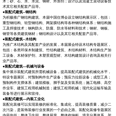
术；砂、石、水、水泥、钢材、外加剂；设计以及混凝土震动设备技
术其它相关配套产品等。
●装配式建筑--钢结构
为积极推广钢结构建筑、本届中国住博会设立钢结构展示区，包括：
重型钢结构、轻型钢结构、网架膜结构等各种钢结构体系；钢结构施
工及焊接技术；钢构防火、防腐、防水等材料和技术；钢材、钢板、
钢管等各类建筑钢材；钢结构设计以及其它相关配套产品等。
●装配式建筑--木结构
为推广木结构及其配套产业的发展，本届展会特设木结构专题展区，
包括：各类环保木制建筑、竹结构建筑、木结构材料、木结构生产加
工设备、木材保护剂、木塑景观型材、木结构建筑设计咨询及相关行
业产品等。
●装配式建筑—机械与设备
集中展示装配式建筑所需机械设备，提高装配式建筑的机械化水平，
特设专题展区，对预制构件生产设备；预应力拉筋设备；成型工具；
预制构件支撑体系；建筑模板、脚手架及安装系统；施工电梯、高空
作业车、建筑工程用机械制造；建筑工程用机械；现代化运输车输及
装备等进行展示和宣传。
●装配式建筑—内装工业化
装配化装修可以实现装修的标准化、集成化，提高装修质量，减少二
次污染，是装饰装修行业发展的一个必由之路。装配化装修专题展区
内容包括：整体卫生间、整体厨房、整体收纳柜、填充分离体系、架