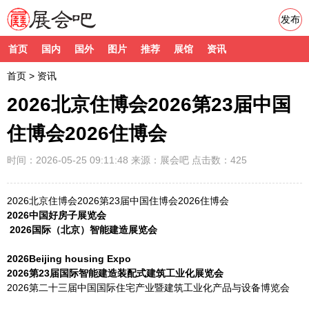
发布
首页
国内
国外
图片
推荐
展馆
资讯
首页
>
资讯
2026北京住博会2026第23届中国
住博会2026住博会
时间：2026-05-25 09:11:48
来源：
展会吧
点击数：425
2026北京住博会2026第23届中国住博会2026住博会
2026中国好房子展览会
2026国际（北京）智能建造展览会
202
6
Beijing housing Expo
202
6
第
23
届
国际
智能建造
装配式建筑
工业化展览会
2026第二十三届中国国际住宅产业暨建筑工业化产品与设备博览会