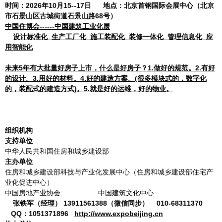
时间：202
6
年
10
月
15--17
日 地点：北京首钢国际会展中心
（
北京
市石景山区古城街道石景山路68号
）
中国住博会------中国建筑工业化展
设计标准化 生产工厂化 施工装配化 装修一体化 管理信息化 应
用智能化
未来5年有大批量好房子上市，什么是好房子
？
1.做好的规范。2.有好
的设计。3.用好的材料。4.好的建造方案。(很多
模
块式的，数字化
的，装配式的建造方式)。5.就是好的运维，好的物业。
组织机构
支持单位
中华人民共和国住房和城乡建设部
主办单位
住房和城乡建设部科技与产业化发展中心（住房和城乡建设部住宅产
业化促进中心）
中国房地产业协会 中国建筑文化中心
张铁军（经理） 13911561388（微信同步） 010-68311370
QQ：1051371896
http://www.expobeijing.cn