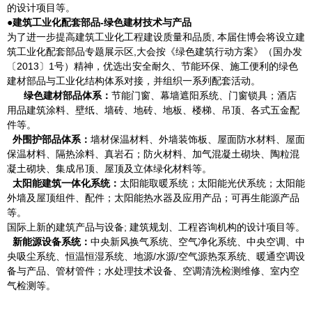
的设计项目等。
●建筑工业化配套部品-绿色建材技术与产品
为了进一步提高建筑工业化工程建设质量和品质, 本届住博会将设立建
筑工业化配套部品专题展示区,大会按《绿色建筑行动方案》（国办发
〔2013〕1号）精神，优选出安全耐久、节能环保、施工便利的绿色
建材部品与工业化结构体系对接，并组织一系列配套活动。
绿色建材部品体系：
节能门窗、幕墙遮阳系统、门窗锁具；酒店
用品建筑涂料、壁纸、墙砖、地砖、地板、楼梯、吊顶、各式五金配
件等。
外围护部品体系：
墙材保温材料、外墙装饰板、屋面防水材料、屋面
保温材料、隔热涂料、真岩石；防火材料、加气混凝土砌块、陶粒混
凝土砌块、集成吊顶、屋顶及立体绿化材料等。
太阳能建筑一体化系统：
太阳能取暖系统；太阳能光伏系统；太阳能
外墙及屋顶组件、配件；太阳能热水器及应用产品；可再生能源产品
等。
国际上新的建筑产品与设备; 建筑规划、工程咨询机构的设计项目等。
新能源设备系统：
中央新风换气系统、空气净化系统、中央空调、中
央吸尘系统、恒温恒湿系统、地源/水源/空气源热泵系统、暖通空调设
备与产品、管材管件；水处理技术设备、空调清洗检测维修、室内空
气检测等。