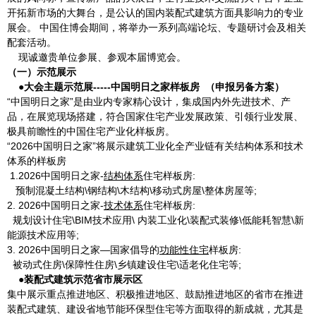
开拓新市场的大舞台，是公认的国内装配式建筑方面具影响力的专业
展会。 中国住博会期间，将举办一系列高端论坛、专题研讨会及相关
配套活动。
现诚邀贵单位参展、参观本届博览会。
（一）示范展示
●大会主题示范展-----中国明日之家样板房 （申报另备方案）
“中国明日之家”是由业内专家精心设计，集成国内外先进技术、产
品，在展览现场搭建，符合国家住宅产业发展政策、引领行业发展、
极具前瞻性的中国住宅产业化样板房。
“2026中国明日之家”将展示建筑工业化全产业链有关结构体系和技术
体系的样板房
1.2026中国明日之家-
结构体系
住宅样板房:
预制混凝土结构\钢结构\木结构\移动式房屋\整体房屋等;
2. 2026中国明日之家-
技术体系
住宅样板房:
规划设计住宅\BIM技术应用\ 内装工业化\装配式装修\低能耗智慧\新
能源技术应用等;
3. 2026中国明日之家—国家倡导的
功能性住宅
样板房:
被动式住房\保障性住房\乡镇建设住宅\适老化住宅等;
●装配式建筑示范省市展示区
集中展示重点推进地区、积极推进地区、鼓励推进地区的省市在推进
装配式建筑、建设省地节能环保型住宅等方面取得的新成就，尤其是