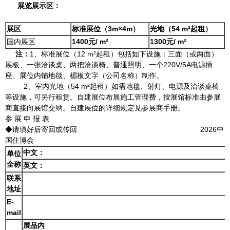
展览展示区：
展区
标准展位（3m×4m）
光地（54 m
²起租
）
国内展区
1
4
00元/ m
²
1
3
00元/ m
²
注：
1、标准展位（12 m²起租）包括如下设施：三面（或两面）
展板、一张洽谈桌、两把洽谈椅、普通照明、一个220V/5A电源插
座、展位内铺地毯、楣板文字（公司名称）制作。
2、室内光地（54 m²起租）如需地毯、射灯、电源及洽谈桌椅
等设施，可另行租赁。自建展位布展施工管理费，按展馆标准由参展
商直接向展馆交纳。自建展位的详细规定见参展商手册。
参 展 申 报 表
◆请填好后寄回或传回 2026中
国住博会
中文：
单位
全称
英文：
联系
地址
E-
mail
展品内