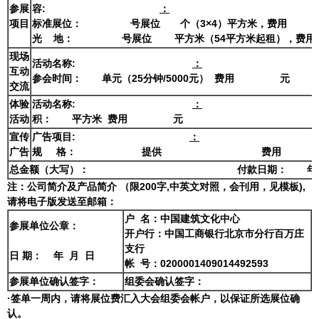
参展
容:
：
项目
标准展位：
号展位
个（3×4）平方米，费用
光 地：
号展位
平方米（54平方米起租），费用
现场
活动名称:
：
互动
参会时间：
单元（25分钟/5000元） 费用
元
交流
体验
活动名称:
：
活动
积：
平方米 费用
元
宣传
广告项目:
：
广告
规 格：
提供
费用
总金额（大写）：
付款日期： 年
注：公司简介及产品简介 （限200字,中英文对照，会刊用，见模板),
请将电子版发送至邮箱：
户 名：中国建筑文化中心
参展单位公章：
开户行：中国工商银行北京市分行百万庄
支行
日 期： 年 月 日
帐 号：0200001409014492593
参展单位确认签字：
组委会确认签字：
·签单一周内，请将展位费汇入大会组委会帐户，以保证所选展位确
认。