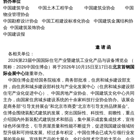
协办单位
中国建筑学会 中国土木工程学会 中国建筑业协会 中国
物业管理协会
中国勘察设计协会 中国工程建设标准化协会 中国建筑金属结构协
会 中国建筑装饰协会
中国建设报
邀 请 函
各相关单位：
2026第23届中国国际住宅产业暨建筑工业化产品与设备博览会 （
简称：2026中国住博会）将于2026年10月15日至17日在
北京首钢国
际会展中心
隆重举办。
中国住博会是经国务院核准，商务部批准，住房和城乡建设部支
持，由住房和城乡建设部科技与产业化发展中心（住房和城乡建设部
住宅产业化促进中心）、中国房地产业协会、中国建筑文化中心共同
主办，由国家住房城乡建设系统的十余家科技行业协会协办。该展会
是商务部“引导支持展会”和北京市商委“北京市引导支持品牌展会”。
住博会围绕装配式建筑的发展，突出国际性、科技性、前瞻性，重点
介绍国内外新装配式建筑技术和部品，集中展示成套集成技术，宣传
绿色环保理念，引导房屋质量和性能不断提升，促进我国建设领域转
型升级和可持续发展。经过多年积淀，中国住博会已成为引领行业发
展的风向标，宣传新产品的大展台，全行业技术交流的大平台，企业