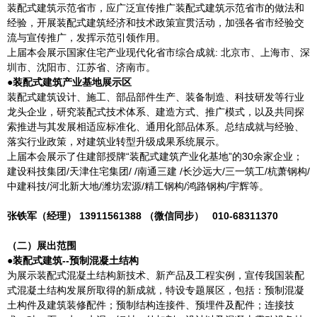
装配式建筑示范省市，应广泛宣传推广装配式建筑示范省市的做法和
经验，开展装配式建筑经济和技术政策宣贯活动，加强各省市经验交
流与宣传推广，发挥示范引领作用。
上届本会展示国家住宅产业现代化省市综合成就: 北京市、上海市、深
圳市、沈阳市、江苏省、济南市。
●装配式建筑产业基地展示区
装配式建筑设计、施工、部品部件生产、装备制造、科技研发等行业
龙头企业，研究装配式技术体系、建造方式、推广模式，以及共同探
索推进与其发展相适应标准化、通用化部品体系。总结成就与经验、
落实行业政策，对建筑业转型升级成果系统展示。
上届本会展示了住建部授牌“装配式建筑产业化基地”的30余家企业；
建设科技集团/天津住宅集团/ /南通三建 /长沙远大/三一筑工/杭萧钢构/
中建科技/河北新大地/潍坊宏源/精工钢构/鸿路钢构/宇辉等。
张铁军（经理） 13911561388
（微信同步）
010-68311370
（二）展出范围
●装配式建筑--预制混凝土结构
为展示装配式混凝土结构新技术、新产品及工程实例，宣传我国装配
式混凝土结构发展所取得的新成就，特设专题展区，包括：预制混凝
土构件及建筑装修配件；预制结构连接件、预埋件及配件；连接技