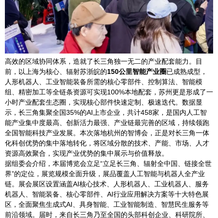
高效的区域协同体系，造就了长三角独一无二的产业配套能力。目
前，以上海为核心、辐射苏浙皖的
150公里智能产业圈
已成熟成型，
人形机器人、工业智能装备所需的核心零部件、控制算法、智能模
组、精密加工等全链条资源可实现100%本地配套，苏州更是形成了一
小时产业配套生态圈，实现核心部件快速定制、极速迭代。数据显
示，长三角集聚全国35%的AI上市企业，共计458家，是国内人工智
能产业集中度最高、创新活力最强、产业链最完善的区域，持续领跑
全国智能科技产业发展。本次落地杭州的智博会，正是对长三角一体
化科创优势的集中落地转化，将区域分散的技术、产能、市场、人才
资源高效聚合，实现产业优势的集中展示与价值释放。
据组委会介绍，本届博览会立足“立足长三角、辐射全中国、链接全世
界”的定位，展览规模全面升级，展品覆盖人工智能与机器人全产业
链。展会展区设置涵盖AI核心技术、人形机器人、工业机器人、服务
机器人、智能装备、核心零部件、AI行业应用解决方案等十大特色展
区，全面聚焦生成式AI、具身智能、工业智能制造、智慧民生服务等
前沿领域。届时，来自长三角乃至全国的头部科创企业、科研院所、