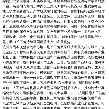
除前沿成果展示外，本届展会同步搭建高规格行业交流与产学研对接
平台。展会期间将同步举办长三角人工智能与机器人产业发展峰会、
核心技术创新论坛、产学研成果转化对接会、智能制造行业应用研讨
会等系列主题活动，邀请行业院士、顶尖专家、企业领军人物、投资
机构代表齐聚杭州，围绕产业技术瓶颈、行业发展趋势、区域协同创
新、成果落地转化等核心议题展开深度研讨。同时，展会将聚焦长三
角产业协同痛点与发展机遇，发布年度产业发展报告、前沿技术**，
搭建政企、校企、企企精准对接桥梁，加速优质技术成果落地产业
化，助力长三角持续巩固新质生产力发展优势。
杭州作为本次盛会的举办地，是长三角数字经济发展的核心城市，也
是全国人工智能与机器人创新应用的标杆城市，拥有完善的数字产业
基础设施、浓厚的创新创业氛围和丰富的场景应用载体。依托数字经
济先发优势，杭州持续深化与上海、江苏、安徽的产业联动，在AI算
法研发、机器人系统集成、场景化应用等领域形成独特优势，成为长
三角智能科技技术迭代、模式创新、场景落地的核心枢纽。此次博览
会落地杭州，将进一步激活杭州数字产业活力，推动长三角智能科技
产业资源深度融合，助力区域产业从“各自突破”向“协同领跑”升级。
当前，人工智能与机器人产业已成为培育新质生产力、推动制造业高
端化智能化升级的核心赛道。业内人士表示，2026杭州国际人工智能
与机器人博览会的举办，恰逢长三角智能产业高速发展的关键节点，
既是对区域产业创新成果的全面检阅，也是赋能产业高质量发展、拓
展市场空间、链接全球资源的重要载体。未来，展会将持续依托长三