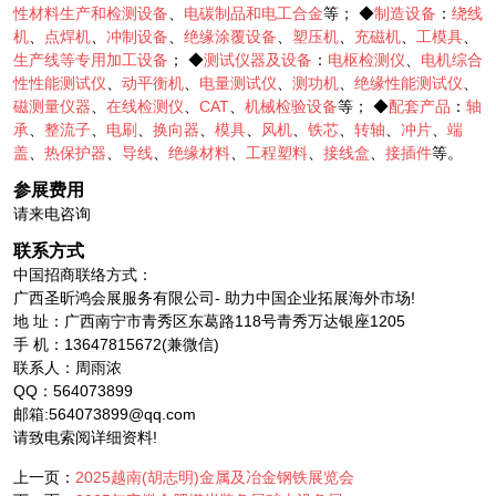
性材料生产和检测设备
、
电碳制品和电工合金
等； ◆
制造设备
：
绕线
机
、
点焊机
、
冲制设备
、
绝缘涂覆设备
、
塑压机
、
充磁机
、
工模具
、
生产线等专用加工设备
； ◆
测试仪器及设备
：
电枢检测仪
、
电机综合
性性能测试仪
、
动平衡机
、
电量测试仪
、
测功机
、
绝缘性能测试仪
、
磁测量仪器
、
在线检测仪
、
CAT
、
机械检验设备
等； ◆
配套产品
：
轴
承
、
整流子
、
电刷
、
换向器
、
模具
、
风机
、
铁芯
、
转轴
、
冲片
、
端
盖
、
热保护器
、
导线
、
绝缘材料
、
工程塑料
、
接线盒
、
接插件
等。
参展费用
请来电咨询
联系方式
中国招商联络方式：
广西圣昕鸿会展服务有限公司- 助力中国企业拓展海外市场!
地 址：广西南宁市青秀区东葛路118号青秀万达银座1205
手 机：13647815672(兼微信)
联系人：周雨浓
QQ：564073899
邮箱:564073899@qq.com
请致电索阅详细资料!
上一页：
2025越南(胡志明)金属及冶金钢铁展览会