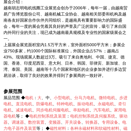
展会介绍：
越南胡志明电机线圈工业展览会创办于2006年，每年一届，由越南贸
易广告博览股份公司、越南机械工业协会、越南相关部委和机构及越
南各友好国家合作伙伴共同组织，是越南具有重要影响力的国际盛
会，每年一度的展会凭着其良好的声誉及广泛的宣传，吸引了来自国
内外同行业的关注，现已成为越南最具规模及专业性的国家级展会之
一。
上届展会展览面积室内1.5万平方米，室外面积5000平方米；参展企
业750多家，约1000个国际标准展位，外国企业占57% ；越南占
43%。现场观展人数超过3万。吸引了来自奥地利、中国、捷克、德
国、香港、印度尼西亚、意大利、日本、韩国、菲律宾、新加坡、台
湾、泰国、美国、越南等十几个国家和地区的企业参加并进行多边贸
易洽谈，取得了良好的效果并得到了参展商的一致好评。
参展范围
展品范围 ◆
电机
：
大
、中、
小型电机
、
分马力电机
、
微特电机
、
步进
电机
、
直流电机
、
防爆电机
、
特种电机
、
振动电机
、
永磁电机
、
牵引
电机
、
减速电机
、
同步电机伺服电机
、
串励电机
、
汽车电机
、
家用电
器电机
等； ◆
电机控制系统及装置
：
电机控制系统及伺服系统
、
驱动
器
、
调速器
、
数控装置
、
变频器
、
开关设备
、
转换器
、
专用设备
、
电
力电子器件及装置
等； ◆
磁性材料
：
各种永磁材料和软磁性材料
、
磁