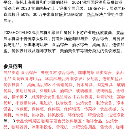
平台。依托上海母展和广州展的经验，2024 深圳国际酒店及餐饮业
博览会在 2023 首届的基础上，迎来全面升级。16 馆齐开，展览面积
直线拉升 50%。30 万平米食饮盛宴华丽绽放，热点板块产业链全线
展示。
2025HOTELEX深圳展将汇聚酒店餐饮上下游产业链优质展商。展品
展示将基于传统拳头板块，打造出涵盖咖啡与茶、饮品综合、厨房设
备与用品、冰淇淋与烘焙、食品综合、酒水综合、桌面用品、连锁加
盟、餐饮设计以及咖啡茶饮节、美酒美食节等细分类别的食饮殿堂。
参展范围
展品类别
食品综合
、
餐饮食材
饮品综合
、
咖啡与茶
酒类综合
、
桌面
用品
厨房设备与用品
、
冰淇淋与烘焙
餐饮设计及配套
、
连锁加盟及
餐饮投资
1、
桌面用品展区
不锈钢餐具
、
竹木餐具
、
陶瓷餐具
、
玻璃
餐具
、
美耐皿餐具
、
料理用具
、
酒精炉
、
玻璃器皿
、
玻璃转盘
、
金银
器
、
筷子类
2、
厨房餐饮设备用品展区
中西厨设备
、
厨房炉灶
、
宴会
餐炉
、
不锈钢厨具
、
电磁炉
、
快餐设备
、
烘焙设备
、
制冷设备
、
净水
设备
、
冷藏柜
、
保鲜柜
、
保鲜膜
、
保鲜铝箔
、
传菜梯
、
食品机械
、
洗
碗机
、
制冰机
、
热水器
、
排风设备
、
环保设备
、
啤酒设备
、
油烟净化
等。 3.
食品饮料展区
咖啡茶酒食品饮料展区
：
咖啡食品
、
烘焙食
品
、
咖啡器具
、
冰淇淋设备
、
雪花机
，
水吧设备用品
、
售饮机
、
咖啡