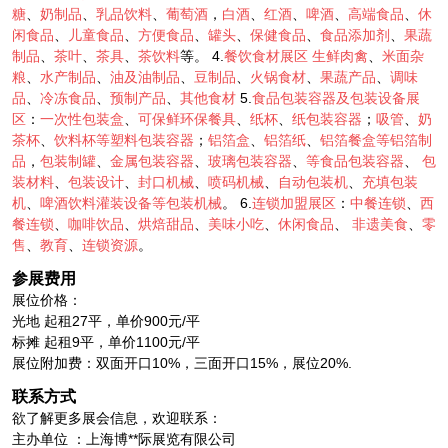
糖
、
奶制品
、
乳品饮料
、
葡萄酒
，
白酒
、
红酒
、
啤酒
、
高端食品
、
休
闲食品
、
儿童食品
、
方便食品
、
罐头
、
保健食品
、
食品添加剂
、
果蔬
制品
、
茶叶
、
茶具
、
茶饮料
等。 4.
餐饮食材展区
生鲜肉禽
、
米面杂
粮
、
水产制品
、
油及油制品
、
豆制品
、
火锅食材
、
果蔬产品
、
调味
品
、
冷冻食品
、
预制产品
、
其他食材
5.
食品包装容器及包装设备展
区
：
一次性包装盒
、
可保鲜环保餐具
、
纸杯
、
纸包装容器
；
吸管
、
奶
茶杯
、
饮料杯等塑料包装容器
；
铝箔盒
、
铝箔纸
、
铝箔餐盒等铝箔制
品
，
包装制罐
、
金属包装容器
、
玻璃包装容器
、
等食品包装容器
、
包
装材料
、
包装设计
、
封口机械
、
喷码机械
、
自动包装机
、
充填包装
机
、
啤酒饮料灌装设备等包装机械
。 6.
连锁加盟展区
：
中餐连锁
、
西
餐连锁
、
咖啡饮品
、
烘焙甜品
、
美味小吃
、
休闲食品
、
非遗美食
、
零
售
、
教育
、
连锁资源
。
参展费用
展位价格：
光地 起租27平，单价900元/平
标摊 起租9平，单价1100元/平
展位附加费：双面开口10%，三面开口15%，展位20%.
联系方式
欲了解更多展会信息，欢迎联系：
主办单位 ：上海博**际展览有限公司