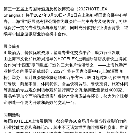
第三十五届上海国际酒店及餐饮博览会（2027HOTELEX
Shanghai）将于2027年3月30日-4月2日在上海虹桥国家会展中心举
办。上海博**际展览有限公司作为展会唯一的主办方及销售方，将继
续保持一贯的专业视角与卓越品质，同时充分依托行业协会背景，继
续与中国旅游饭店业协会携手合作。
展会简介
汇聚酒店、餐饮优质资源，塑造专业化交流平台，助力行业发展
由上海市文化和旅游局指导的HOTELEX上海国际酒店及餐饮业博览
会作为“十四五”期间重点打造的三大名片性活动之一——上海旅游产
业博览会的重要组成部分，2027年将在国家会展中心(上海浦西·虹
桥）举办。预计展会规模将达到40万平方米，吸引超过30万位来自酒
店餐饮、商超零售、休闲餐饮、食品饮料贸易、餐饮投资、旅游休闲
等渠道的专业观众到场参观和进行商贸交流;展商数量超过4000家。
展品将更加全面的涵盖酒店与餐饮产业供应链各环节，努力为全球餐
企创造一个更为开放和高效的交流平台。
同期活动
每届HOTELEX上海展期间，都会举办50余场具备相当行业影响力的
职业技能竞赛和高峰论坛，其中不乏诸如世界咖啡师系列赛事、世界