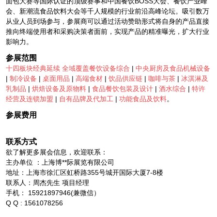
面包大赛等国际认证的顶级赛事和中国餐饮BOSS大会、餐饮产业峰
会、新潮流食品饮料大会等千人规模的行业前沿高峰论坛。吸引数万
从业人员到场参与，参展商可以通过活动赞助形式将自身的产品直接
推向终端使用者和采购决策者面前，实现产品的精准曝光，扩大行业
影响力。
参展范围
十四板块经典延续
全域覆盖餐饮设备综合
|
中央厨房及食品机械设备
|
制冷设备
|
桌面用品
|
高端食材
|
饮品供应链
|
咖啡与茶
|
冰淇淋及
乳制品
|
烘焙设备及原物料
|
食品餐饮包装及设计
|
酒水综合
|
特许
经营及连锁加盟
|
自有品牌及代加工
|
功能食品及饮料
。
参展费用
联系方式
欲了解更多展会信息，欢迎联系：
主办单位 ：上海博**际展览有限公司
地址：上海市徐汇区虹桥路355号城开国际大厦7-8楼
联系人：周杰先生 项目经理
手机： 15921897946(兼微信）
Q Q : 1561078256