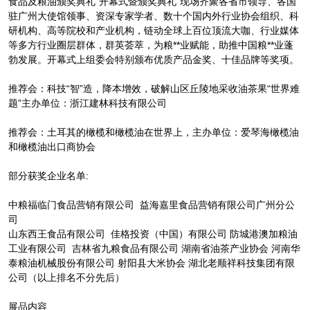
食品及粮油颁奖典礼“开幕式暨颁奖典礼”现场齐聚各省市领导、各国
驻广州大使馆领事、资深专家学者、数十个国内外行业协会组织、科
研机构、高等院校和产业机构，链动全球上百位顶流大咖、行业媒体
等多方行业圈层群体，群英荟萃，为粮**业赋能，助推中国粮**业蓬
勃发展。开幕式上组委会特别颁布优质产品金奖、十佳品牌等奖项。
推荐会：科技“智”造，降本增效，破解山区丘陵地采收油茶果“世界难
题”主办单位：浙江建林科技有限公司
推荐会：土耳其的橄榄和橄榄油在世界上，主办单位：爱琴海橄榄油
和橄榄油出口商协会
部分获奖企业名单:
中粮福临门食品营销有限公司 益海嘉里食品营销有限公司广州分公
司
山东西王食品有限公司 佳格投资（中国）有限公司 防城港澳加粮油
工业有限公司 吉林省九粮食品有限公司 湖南省油茶产业协会 河南华
泰粮油机械股份有限公司 射阳县大米协会 湖北老顺祥科技集团有限
公司（以上排名不分先后）
展品内容