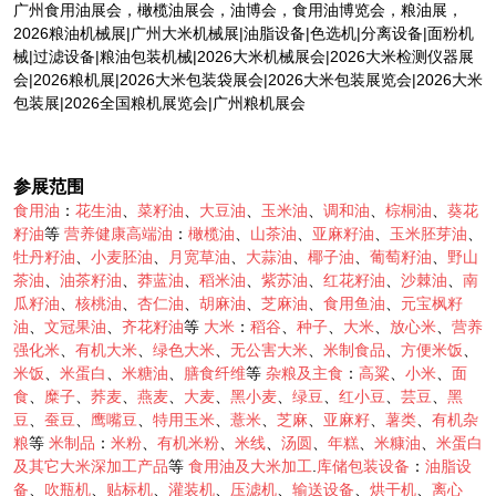
广州食用油展会，橄榄油展会，油博会，食用油博览会，粮油展，
2026粮油机械展|广州大米机械展|油脂设备|色选机|分离设备|面粉机
械|过滤设备|粮油包装机械|2026大米机械展会|2026大米检测仪器展
会|2026粮机展|2026大米包装袋展会|2026大米包装展览会|2026大米
包装展|2026全国粮机展览会|广州粮机展会
参展范围
食用油
：
花生油
、
菜籽油
、
大豆油
、
玉米油
、
调和油
、
棕桐油
、
葵花
籽油
等
营养健康高端油
：
橄榄油
、
山茶油
、
亚麻籽油
、
玉米胚芽油
、
牡丹籽油
、
小麦胚油
、
月宽草油
、
大蒜油
、
椰子油
、
葡萄籽油
、
野山
茶油
、
油茶籽油
、
莽蓝油
、
稻米油
、
紫苏油
、
红花籽油
、
沙棘油
、
南
瓜籽油
、
核桃油
、
杏仁油
、
胡麻油
、
芝麻油
、
食用鱼油
、
元宝枫籽
油
、
文冠果油
、
齐花籽油
等
大米
：
稻谷
、
种子
、
大米
、
放心米
、
营养
强化米
、
有机大米
、
绿色大米
、
无公害大米
、
米制食品
、
方便米饭
、
米饭
、
米蛋白
、
米糖油
、
膳食纤维
等
杂粮及主食
：
高粱
、
小米
、
面
食
、
糜子
、
荞麦
、
燕麦
、
大麦
、
黑小麦
、
绿豆
、
红小豆
、
芸豆
、
黑
豆
、
蚕豆
、
鹰嘴豆
、
特用玉米
、
薏米
、
芝麻
、
亚麻籽
、
薯类
、
有机杂
粮
等
米制品
：
米粉
、
有机米粉
、
米线
、
汤圆
、
年糕
、
米糠油
、
米蛋白
及其它大米深加工产品
等
食用油及大米加工
.
库储包装设备
：
油脂设
备
、
吹瓶机
、
贴标机
、
灌装机
、
压滤机
、
输送设备
、
烘干机
、
离心