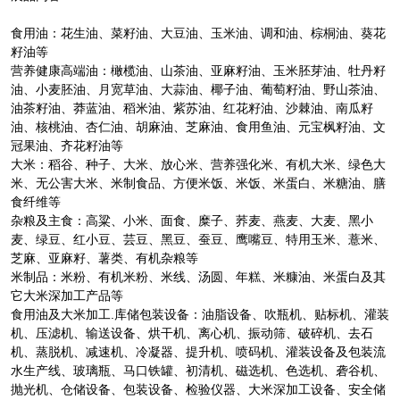
食用油：花生油、菜籽油、大豆油、玉米油、调和油、棕桐油、葵花
籽油等
营养健康高端油：橄榄油、山茶油、亚麻籽油、玉米胚芽油、牡丹籽
油、小麦胚油、月宽草油、大蒜油、椰子油、葡萄籽油、野山茶油、
油茶籽油、莽蓝油、稻米油、紫苏油、红花籽油、沙棘油、南瓜籽
油、核桃油、杏仁油、胡麻油、芝麻油、食用鱼油、元宝枫籽油、文
冠果油、齐花籽油等
大米：稻谷、种子、大米、放心米、营养强化米、有机大米、绿色大
米、无公害大米、米制食品、方便米饭、米饭、米蛋白、米糖油、膳
食纤维等
杂粮及主食：高粱、小米、面食、糜子、荞麦、燕麦、大麦、黑小
麦、绿豆、红小豆、芸豆、黑豆、蚕豆、鹰嘴豆、特用玉米、薏米、
芝麻、亚麻籽、薯类、有机杂粮等
米制品：米粉、有机米粉、米线、汤圆、年糕、米糠油、米蛋白及其
它大米深加工产品等
食用油及大米加工.库储包装设备：油脂设备、吹瓶机、贴标机、灌装
机、压滤机、输送设备、烘干机、离心机、振动筛、破碎机、去石
机、蒸脱机、减速机、冷凝器、提升机、喷码机、灌装设备及包装流
水生产线、玻璃瓶、马口铁罐、初清机、磁选机、色选机、砻谷机、
抛光机、仓储设备、包装设备、检验仪器、大米深加工设备、安全储