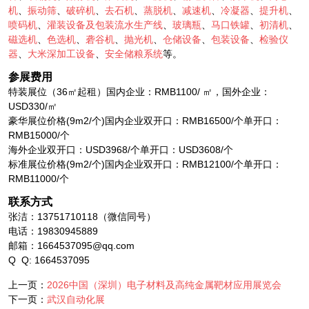
机
、
振动筛
、
破碎机
、
去石机
、
蒸脱机
、
减速机
、
冷凝器
、
提升机
、
喷码机
、
灌装设备及包装流水生产线
、
玻璃瓶
、
马口铁罐
、
初清机
、
磁选机
、
色选机
、
砻谷机
、
抛光机
、
仓储设备
、
包装设备
、
检验仪
器
、
大米深加工设备
、
安全储粮系统
等。
参展费用
特装展位（36㎡起租）国内企业：RMB1100/ ㎡，国外企业：
USD330/㎡
豪华展位价格(9m2/个)国内企业双开口：RMB16500/个单开口：
RMB15000/个
海外企业双开口：USD3968/个单开口：USD3608/个
标准展位价格(9m2/个)国内企业双开口：RMB12100/个单开口：
RMB11000/个
联系方式
张洁：13751710118（微信同号）
电话：19830945889
邮箱：1664537095@qq.com
Q Q: 1664537095
上一页：
2026中国（深圳）电子材料及高纯金属靶材应用展览会
下一页：
武汉自动化展