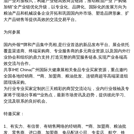
油产业对接模式，构建产业链高效商贸链路，推动粮油产业“产购储
加销”全产业链优化升级，以专业化、品牌化、国际化的发展方向为
粮油产品和机械设备企业开拓和巩固国内外市场、塑造品牌形象、扩
大产品销售等提供高效的交流交易平台。
为何参展
国内外领**牌和产品集中亮相,是行业首选的新品发布平台。展会依托
覆盖渠道商、终端采购商、专业服务商的多元商业资源,以及国内外行
业协会和组织的鼎力支持,打造完整的商贸服务链条,实现产业各端高
效交流与合作。
共享IHE China广州国际大健康展相关食品专业买家资源，重点邀约
全国各地经销商、**商、加盟商、粮油批发、连锁商超等高端渠道组
团现场采购。
为行业专业买家定制的三天精彩的商贸交流论坛，业内行业领袖及专
家将于现场分享粮**业热点，最新市场资讯及趋势，提供彼此学习、
交流及联系的良好机会。
特邀买家：
1、有实力、有信誉、有销售网络的经销商、**商、加盟商、粮油批
发、零售商、进口商、加盟商、食品配送公司、专卖店、航空、铁