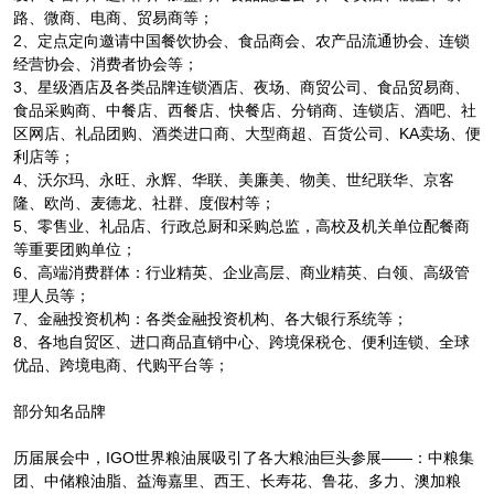
路、微商、电商、贸易商等；
2、定点定向邀请中国餐饮协会、食品商会、农产品流通协会、连锁
经营协会、消费者协会等；
3、星级酒店及各类品牌连锁酒店、夜场、商贸公司、食品贸易商、
食品采购商、中餐店、西餐店、快餐店、分销商、连锁店、酒吧、社
区网店、礼品团购、酒类进口商、大型商超、百货公司、KA卖场、便
利店等；
4、沃尔玛、永旺、永辉、华联、美廉美、物美、世纪联华、京客
隆、欧尚、麦德龙、社群、度假村等；
5、零售业、礼品店、行政总厨和采购总监，高校及机关单位配餐商
等重要团购单位；
6、高端消费群体：行业精英、企业高层、商业精英、白领、高级管
理人员等；
7、金融投资机构：各类金融投资机构、各大银行系统等；
8、各地自贸区、进口商品直销中心、跨境保税仓、便利连锁、全球
优品、跨境电商、代购平台等；
部分知名品牌
历届展会中，IGO世界粮油展吸引了各大粮油巨头参展——：中粮集
团、中储粮油脂、益海嘉里、西王、长寿花、鲁花、多力、澳加粮