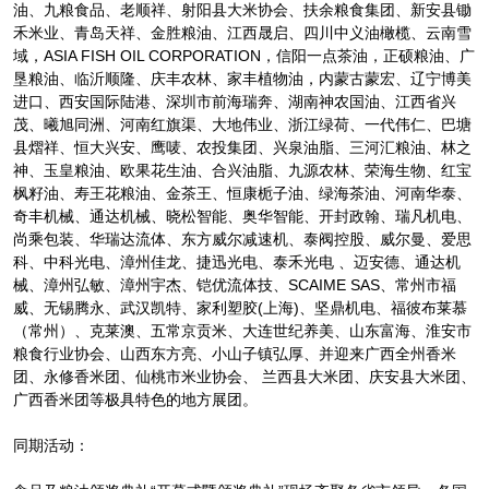
油、九粮食品、老顺祥、射阳县大米协会、扶余粮食集团、新安县锄
禾米业、青岛天祥、金胜粮油、江西晟启、四川中义油橄榄、云南雪
域，ASIA FISH OIL CORPORATION，信阳一点茶油，正硕粮油、广
垦粮油、临沂顺隆、庆丰农林、家丰植物油，内蒙古蒙宏、辽宁博美
进口、西安国际陆港、深圳市前海瑞奔、湖南神农国油、江西省兴
茂、曦旭同洲、河南红旗渠、大地伟业、浙江绿荷、一代伟仁、巴塘
县熠祥、恒大兴安、鹰唛、农投集团、兴泉油脂、三河汇粮油、林之
神、玉皇粮油、欧果花生油、合兴油脂、九源农林、荣海生物、红宝
枫籽油、寿王花粮油、金茶王、恒康栀子油、绿海茶油、河南华泰、
奇丰机械、通达机械、晓松智能、奥华智能、开封政翰、瑞凡机电、
尚乘包装、华瑞达流体、东方威尔减速机、泰阀控股、威尔曼、爱思
科、中科光电、漳州佳龙、捷迅光电、泰禾光电 、迈安德、通达机
械、漳州弘敏、漳州宇杰、铠优流体技、SCAIME SAS、常州市福
威、无锡腾永、武汉凯特、家利塑胶(上海)、坚鼎机电、福彼布莱慕
（常州）、克莱澳、五常京贡米、大连世纪养美、山东富海、淮安市
粮食行业协会、山西东方亮、小山子镇弘厚、并迎来广西全州香米
团、永修香米团、仙桃市米业协会、 兰西县大米团、庆安县大米团、
广西香米团等极具特色的地方展团。
同期活动：