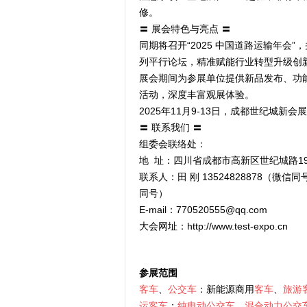
修。
〓 展会特色与亮点 〓
同期将召开“2025 中国道路运输年会
列平行论坛，精准赋能行业转型升级创
展会期间为参展单位提供新品发布、功
活动，深度丰富观展体验。
2025年11月9-13日，成都世纪城
〓 联系我们 〓
组委会联络处：
地 址：四川省成都市高新区世纪城路19
联系人：田 刚 13524828878（微信同
同号）
E-mail：770520555@qq.com
大会网址：http://www.test-expo.cn
参展范围
客车
、
公交车
：新能源商用
客车
、
旅游
运客车
；
纯电动公交车
、
混合动力公交