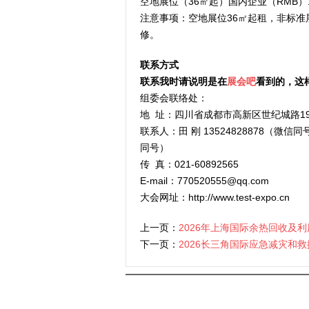
空地展位（36㎡起）国内企业（RMB）1
注意事项：空地展位36㎡起租，非标
修。
联系方式
联系我时请说明是在
展会吧
看到的，这
组委会联络处：
地 址：四川省成都市高新区世纪城路19
联系人：田 刚 13524828878（微信同
同号）
传 真：021-60892565
E-mail：770520555@qq.com
大会网址：http://www.test-expo.cn
上一页：
2026年上海国际余热回收及
下一页：
2026长三角国际应急减灾和