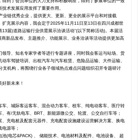
，得到了会员单位的大力支持和积极响应，得到了参展单位的一致
新技术发展应用发挥了重要作用。
业链优秀企业，提供更大、更新、更全的展示平台和对接载
充展示内容，我会定于2025年11月11日至13日在四川成都世
(第13届)道路运输行业供需展示洽谈活动”(以下简称活动)。本届活
类展商新品发布、主题推介、功能展示、业务洽谈等活动提供更加高
门领导、知名专家学者等进行专题讲座，同时我会客运与站场、货
机动车驾驶培训、出租汽车与汽车租赁、危险品运输、大件运输、
个分支机构，将围绕行业各子领域热点难点问题组织召开专题研讨
美好新未来！
客车、城际客运客车、混合动力客车、校车、纯电动客车、医疗转
、有/无轨电车、BRT、新能源微公交、轮渡、公交自行车等；
案、充电桩及配套元器件、充电配套设施建设运营解决方案、换电
载电源等；
(电芯&PACK) 、 储能技术、电池材料及配件、电池设备、 超