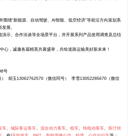
”，并围绕“新能源、自动驾驶、AI智能、低空经济”等前沿方向策划系
新发展。
能演示、合作洽谈等全场景平台，并开展系列产品使用调查及总结
新会展中心，诚邀各届精英共襄盛举，共绘道路运输美好新未来！
8号
号） 胡玉13062762570（微信同号） 李雪13052285670（微信
客车
、
城际客运客车
、
混合动力客车
、
校车
、
纯电动客车
、
医疗转
车
、有/
无轨电车
、
BRT
、
新能源微公交
、
轮渡
、
公交自行车
等；