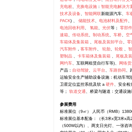
充电桩
、
充换电设施
：
智能充电解决方
技术及设备
、
智能网联
新能源汽车、
车
PACK
) 、
储能技术
、
电池材料及配件
、
电池回收利用
、
氢能
、
光伏
等；
零部
速箱
、
传动系统
、
制动系统
、
车桥
、
空
车箱体及集装箱
、
尾板及装卸平台
、
零
汽车附件
，
客车附件
、
轮胎
、
轮毂
、
智
塑制品
、
卡车箱体及集装箱
、
尾板及
网约车
、互联网租赁自行车等)、
网络货
产品：
自动驾驶
、
云平台
、
车路协同
、
运输安全生产辅助设备设施：机动车驾
卫星定位监控系统及软 a
硬件
、安全检
等；
轨道交通
、桥梁与隧道：交通设施
参展费用
标准展位（9㎡） 人民币（RMB）1380
标准展位基本配备：（长3米x宽3米x
（500W以内）、两支日光灯、一张咨