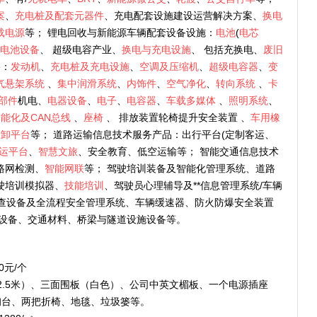
案
、
充电桩及配套元器件
、充电配套设施建设运营解决方案、
换电
载电源
等； 锂电回收与新能源车辆配套设备设施：
电池
(
电芯
电池设备
、 超级电容产业、
换电与充电设施
、 包括充换电、
废旧
件
：
发动机
、
充电桩及充电设施
、
空调及压缩机
、
超级电容器
、
变
气悬架系统
、
集中润滑系统
、
内饰件
、
空气净化
、
转向系统
、
卡
部件
机电、
电器设备
、
电子
、
电容器
、
车载多媒体
、
照明系统
、
能化及CAN总线
、
座椅
、 排放装置轮椅提升安全装置 、
车用橡
装卸平台
等； 道路运输信息技术服务产品：出行平台(定制客运、
运平台
、
智慧文旅
、安全教育、低空运输等； 智能交通信息技术
路网检测、
智能网联
等； 驾驶培训装备及智能化管理系统、道路
驶培训模拟器、
技能培训
、驾驶员心理辅导及**信息管理系统/车辆
查设备及全流程安全管理系统、车辆缓速器、防火防爆安全装置
设备、交通材料、桥梁与隧道设施设备等。
0元/个
高2.5米）、三面围板（白色）、公司中英文楣板、一个电源插座
询台、两把折椅、地毯、垃圾篓等。