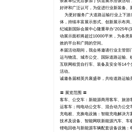
余家单位先后参加了供需展示洽谈活动
好评和广泛认可，为促进行业新装备、
为更好服务广大道路运输行业上下游产
体，持续丰富展示形式、创新展示布局、扩
纪城新国际会展中心隆重举办“2025年
动展示面积将超过10000平米，为各
效的平台和广阔的空间。
本届活动期间，我会将邀请行业主管部
运与物流、城市公交、国际道路运输、
互联网租赁自行车、装备及安全等14
活动。
诚邀各届精英共襄盛举，共绘道路运输
〓 展览范围 〓
客车、公交车：新能源商用客车、旅游
运客车；纯电动公交车、混合动力公交车
充电桩、充换电设施：智能充电解决方
技术及设备、智能网联新能源汽车、车
锂电回收与新能源车辆配套设备设施：电池