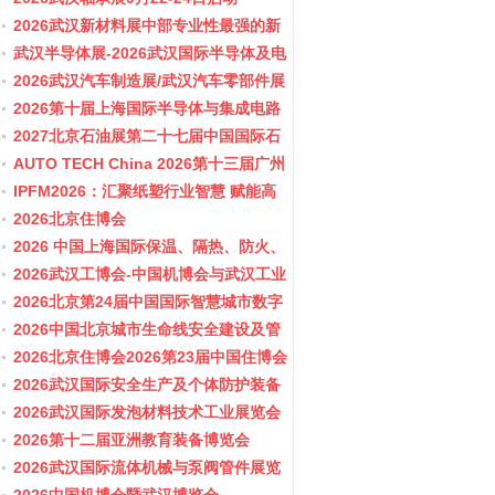
2026武汉新材料展中部专业性最强的新
材料行业盛会
武汉半导体展-2026武汉国际半导体及电
子展览会
2026武汉汽车制造展/武汉汽车零部件展
2026第十届上海国际半导体与集成电路
产业应用博览会-11月10-12日
2027北京石油展第二十七届中国国际石
油石化技术装备展览会
AUTO TECH China 2026第十三届广州
国际汽车零部件及加工技术、汽车模具
IPFM2026：汇聚纸塑行业智慧 赋能高
展览会
质健康发展
2026北京住博会
2026 中国上海国际保温、隔热、防火、
隔音新材料展览
2026武汉工博会-中国机博会与武汉工业
博览会
2026北京第24届中国国际智慧城市数字
化城市城市更新建设博览会(主办住建
2026中国北京城市生命线安全建设及管
部）
网博览会
2026北京住博会2026第23届中国住博会
2026住博会
2026武汉国际安全生产及个体防护装备
展览会
2026武汉国际发泡材料技术工业展览会
2026第十二届亚洲教育装备博览会
2026武汉国际流体机械与泵阀管件展览