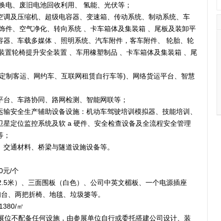
换电、废旧电池回收利用、 氢能、光伏等；
空调及压缩机、超级电容器、变速箱、传动系统、制动系统、车
饰件、空气净化、转向系统 、卡车箱体及集装箱 、尾板及装卸平
器、车载多媒体 、照明系统、汽车附件，客车附件、 轮胎、轮
排放装置轮椅提升安全装置 、车用橡塑制品 、卡车箱体及集装箱 、尾
(定制客运、网约车、互联网租赁自行车等)、网络货运平台、智慧
平台、车路协同、路网检测、智能网联等；
运输安全生产辅助设备设施：机动车驾驶培训模拟器、技能培训、
辆卫星定位监控系统及软 a 硬件、安全检查设备及全流程安全管理
等；
、交通材料、桥梁与隧道设施设备等。
0元/个
高2.5米）、三面围板（白色）、公司中英文楣板、一个电源插座
询台、两把折椅、地毯、垃圾篓等。
380/㎡
准展位不配备任何设施，由参展单位自行或委托搭建公司设计、装