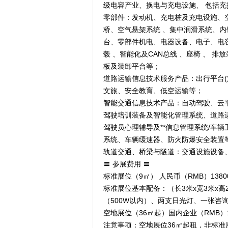
级电容产业、换电与充电设施、 包括充
零部件：发动机、充电桩及充电设施、
桥、空气悬架系统 、集中润滑系统、内
台、零部件机电、电器设备、电子、电容
毂 、智能化及CAN总线 、座椅 、 
板及装卸平台等；
道路运输信息技术服务产品：出行平台
文旅、安全教育、低空运输等；
智能交通信息技术产品：自动驾驶、云
驾驶培训装备及智能化管理系统、道路
驾驶员心理辅导及**信息管理系统/车
系统、车辆缓速器、防火防爆安全装置
轨道交通、桥梁与隧道：交通设施设备
〓 参展费用 〓
标准展位（9㎡） 人民币（RMB）1380
标准展位基本配备：（长3米x宽3米x
（500W以内）、两支日光灯、一张咨
空地展位（36㎡起）国内企业（RMB）1
注意事项：空地展位36㎡起租，非标