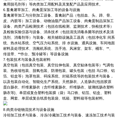
禽用脱毛剂等）等肉类加工用配料及其复配产品及应用技术。
6.畜禽屠宰加工、肉禽蛋深加工等的设备与设施
畜禽屠宰加工与分割加工设备、畜禽副产品（包括血、头、蹄、骨、
皮、内脏等）加工设备、动物油脂产品加工设备、肉禽蛋制品深加工
设备、肉类产品检测技术（包括在线检测、监测技术，快检技术等）
及检验实验仪器与设备、消杀技术（包括清洗消毒杀菌等的技术及清
洗剂、消毒剂等）与装备、相关辅助设施及工器具（包括净化车 间系
统、热水站系统、空气压力站系统、排 水设施、通风设施、车间地面
材料及处理技术、洗靴机系统、洗手池、风淋室、架车、桶车、**、
传送带、**作台、预冷罐等）等设备设施
7.包装技术与装备及包装材料
真空包装（包括真空包装、真空拉伸包装、真空贴体包装等）气调包
装、热收缩包装、脱氧包装、防潮包装、罐头包装（包括 马口铁、铝
箔、铝盒等）泡罩包装、码垛系统、封箱系统等的包装技术与装备，
以及包装自动化、智能化生产系统。天然肠衣、人造肠衣{包括胶原
蛋白肠衣、纤维素肠衣（含纤维素肠衣、纤维肠衣、玻璃纸肠衣塑料
肠衣等}、单层或复合塑料包装膜（袋）马口铁、铝箔、铝盒、塑料
盒、网套、单层或复合纸质包装袋、纸箱、塑料箱等包装材料。
8.肉类冷链物流技术与设备设施
冷却加工技术与装备、冷冻/冷藏加工技术与装备、速冻加工技术与装