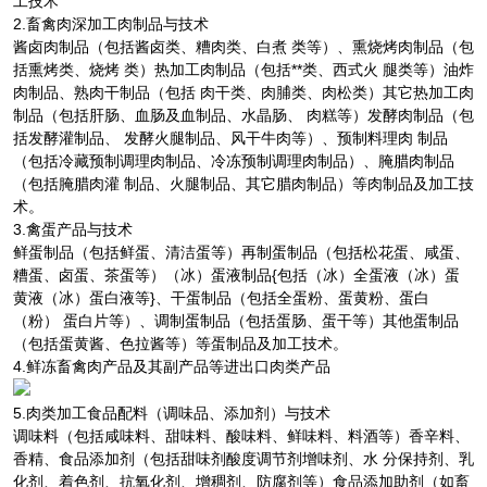
工技术
2.畜禽肉深加工肉制品与技术
酱卤肉制品（包括酱卤类、糟肉类、白煮 类等）、熏烧烤肉制品（包
括熏烤类、烧烤 类）热加工肉制品（包括**类、西式火 腿类等）油炸
肉制品、熟肉干制品（包括 肉干类、肉脯类、肉松类）其它热加工肉
制品（包括肝肠、血肠及血制品、水晶肠、 肉糕等）发酵肉制品（包
括发酵灌制品、 发酵火腿制品、风干牛肉等）、预制料理肉 制品
（包括冷藏预制调理肉制品、冷冻预制调理肉制品）、腌腊肉制品
（包括腌腊肉灌 制品、火腿制品、其它腊肉制品）等肉制品及加工技
术。
3.禽蛋产品与技术
鲜蛋制品（包括鲜蛋、清洁蛋等）再制蛋制品（包括松花蛋、咸蛋、
糟蛋、卤蛋、茶蛋等）（冰）蛋液制品{包括（冰）全蛋液（冰）蛋
黄液（冰）蛋白液等}、干蛋制品（包括全蛋粉、蛋黄粉、蛋白
（粉） 蛋白片等）、调制蛋制品（包括蛋肠、蛋干等）其他蛋制品
（包括蛋黄酱、色拉酱等）等蛋制品及加工技术。
4.鲜冻畜禽肉产品及其副产品等进出口肉类产品
5.肉类加工食品配料（调味品、添加剂）与技术
调味料（包括咸味料、甜味料、酸味料、鲜味料、料酒等）香辛料、
香精、食品添加剂（包括甜味剂酸度调节剂增味剂、水 分保持剂、乳
化剂、着色剂、抗氧化剂、增稠剂、防腐剂等）食品添加助剂（如畜