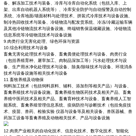
备、解冻加工技术与装备、冷库与冷库自动化系统（包括入库、上
架、出库自动机器人系统等）、冷库安全防护与自动报警及自动控制
系统、冷库地面/墙面材料与处理技术、拼装式冷库技术与设备设施、
制冷热回收技术与装备、冷链物流与配发货系统、冷冻/冷藏运输车辆
及其他冷链物流技术与设备设施、终端销售保温储藏设施、冷链物流
信息系统等冷链物流技术与设备设施
9.肉类行业无害化处理、绿色环保与资源
10.综合利用技术与设备
畜禽无害化处理技术与设备、畜禽粪便处理技术与设备、肉类行业
（包括养殖育种、屠宰加工、肉制品深加工等）污水处理技术与设
备、生产用水净化处理技术与设备、除臭/除味技术与设备、环境消杀
技术与设备设施等相关技术与设备
11.畜牧养殖及动物保
饲料加工技术（包括饲料原料、辅料、添加剂等相关产品）与设备、
畜禽养殖技术与设备设施、畜禽养殖生物医药技术及相关产品、畜禽
养殖中医药技术及相关产品、畜禽育种技术与设备、畜禽养殖人工智
能系统、畜禽养殖管理信息系统、疫病防控与诊断技术（包括免疫技
术、疫苗、兽药、检验实验 仪器与设备等及相关设备、兽医器械、兽
药加工设备等畜禽养殖及动物相关技术、产品与设备设施
12.肉类产业相关的自动化技术、信息化技术、数字化技术、智能化