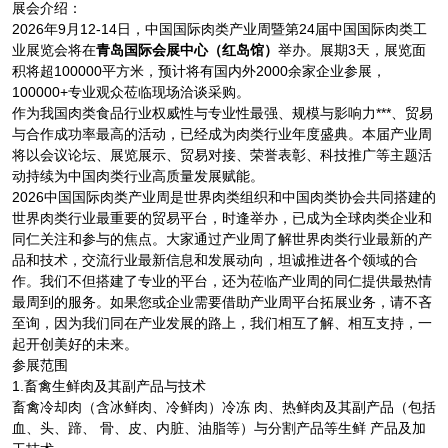
展会介绍：
2026年9月12-14日，中国国际肉类产业周暨第24届中国国际肉类工
业展览会将在
青岛国际会展中心（红岛馆）
举办。展期3天，展览面
积将超100000平方米，预计将有国内外2000余家企业参展，
100000+专业观众莅临现场洽谈采购。
作为我国肉类食品行业权威性与专业性最强、规模与影响力***、贸易
与合作成功率最高的活动，已经成为肉类行业年度盛典。本届产业周
将以会议论坛、展览展示、贸易对接、荣誉表彰、科技推广等主题活
动持续为中国肉类行业高质量发展赋能。
2026中国国际肉类产业周是世界肉类组织和中国肉类协会共同搭建的
世界肉类行业最重要的贸易平台，时逢举办，已成为全球肉类企业和
同仁关注和参与的焦点。大家通过产业周了解世界肉类行业最新的产
品和技术，交流行业最新信息和发展动向，坦诚推进各个领域的合
作。我们不但搭建了专业的平台，还为莅临产业周的同仁提供最热情
最周到的服务。如果您或企业需要借助产业周平台拓展业务，请不吝
至询，因为我们同在产业发展的路上，我们相互了解、相互支持，一
起开创美好的未来。
参展范围
1.畜禽生鲜肉及其副产品与技术
畜禽冷却肉（含冰鲜肉、冷鲜肉）冷冻 肉、热鲜肉及其副产品（包括
血、头、蹄、 骨、皮、内脏、油脂等）与分割产品等生鲜 产品及加