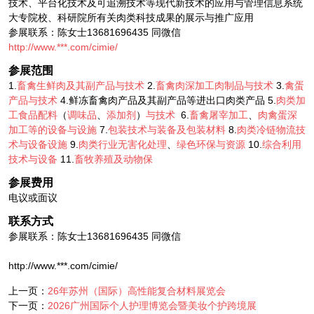
技术、平台化技术及可追溯技术等现代新技术的应用与管理信息系统
大专院校、科研院所有关肉类科技成果的展示与推广应用
参展联系：陈女士13681696435 同微信
http://www.***.com/cimie/
参展范围
1.
畜禽生鲜肉及其副产品与技术
2.
畜禽肉深加工肉制品与技术
3.
禽蛋
产品与技术
4.鲜冻畜禽肉产品及其副产品等进出口肉类产品 5.
肉类加
工食品配料
（
调味品
、
添加剂
）
与技术
6.
畜禽屠宰加工
、
肉禽蛋深
加工等的设备与设施
7.
包装技术与装备及包装材料
8.
肉类冷链物流技
术与设备设施
9.
肉类行业无害化处理
、
绿色环保与资源
10.
综合利用
技术与设备
11.
畜牧养殖及动物保
参展费用
电议或面议
联系方式
参展联系：陈女士13681696435 同微信
http://www.***.com/cimie/
上一页：
26年苏州（国际）高性能复合材料展览会
下一页：
2026广州国际个人护理博览会暨美妆个护跨境展