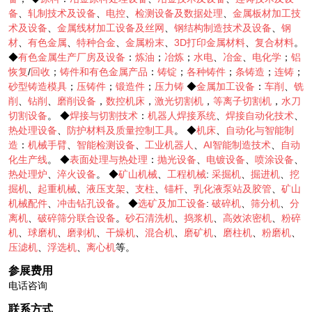
备
、
轧制技术及设备
、
电控
、
检测设备及数据处理
、
金属板材加工技
术及设备
、
金属线材加工设备及丝网
、
钢结构制造技术及设备
、
钢
材
、
有色金属
、
特种合金
、
金属粉末
、
3D打印金属材料
、
复合材料
。
◆
有色金属生产厂房及设备
：
炼油
；
冶炼
；
水电
、
冶金
、
电化学
；
铝
恢复
/
回收
；
铸件和有色金属产品
：
铸锭
；
各种铸件
；
条铸造
；
连铸
；
砂型铸造模具
；
压铸件
；
锻造件
；
压力铸
◆
金属加工设备
：
车削
、
铣
削
、
钻削
、
磨削设备
，
数控机床
，
激光切割机
，
等离子切割机
，
水刀
切割设备
。 ◆
焊接与切割技术
：
机器人焊接系统
、
焊接自动化技术
、
热处理设备
、
防护材料及质量控制工具
。 ◆
机床
、
自动化与智能制
造
：
机械手臂
、
智能检测设备
、
工业机器人
、
AI智能制造技术
、
自动
化生产线
。 ◆
表面处理与热处理
：
抛光设备
、
电镀设备
、
喷涂设备
、
热处理炉
、
淬火设备
。 ◆
矿山机械
、
工程机械
:
采掘机
、
掘进机
、
挖
掘机
、
起重机械
、
液压支架
、
支柱
、
锚杆
、
乳化液泵站及胶管
、
矿山
机械配件
、
冲击钻孔设备
。 ◆
选矿及加工设备
:
破碎机
、
筛分机
、
分
离机
、
破碎筛分联合设备
。
砂石清洗机
、
捣浆机
、
高效浓密机
、
粉碎
机
、
球磨机
、
磨剥机
、
干燥机
、
混合机
、
磨矿机
、
磨柱机
、
粉磨机
、
压滤机
、
浮选机
、
离心机
等。
参展费用
电话咨询
联系方式