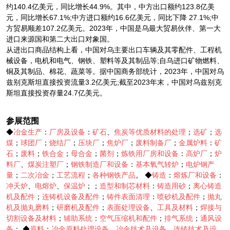
约140.4亿美元，同比增长44.9%。其中，中方出口额约123.8亿美
元，同比增长67.1%;中方进口额约16.6亿美元，同比下降 27.1%;中
方贸易顺差107.2亿美元。2023年，中国是乌最大贸易伙伴、第一大
进口来源国和第二大出口对象国。
从进出口商品结构上看，中国对乌主要出口车辆及其零配件、工程机
械设备，电机和电气、钢铁、塑料等及其制品等;自乌进口矿物燃料、
铜及其制品、棉花、蔬菜等。据中国商务部统计，2023年，中国对乌
兹别克斯坦直接投资流量3.2亿美元;截至2023年末，中国对乌兹别克
斯坦直接投资存量24.7亿美元。
参展范围
◆
冶金生产
：
厂房及设备
：
矿石
、
焦炭等优质材料的处理
；
选矿
；
选
煤
；
球团厂
；
烧结厂
；
压块厂
；
焦炉厂
；
废料制备厂
；
金属炉料
：
矿
石
；
废料
；
铁合金
；
母合金
；
菌剂
；
炼铁用厂房和设备
：
高炉厂
；
炉
料厂
、
煤炭注塑厂
；
钢铁制造厂和设备
：
基本氧气转炉
；
电炉钢产
量
；
二次冶金
；
工艺流程
；
各种钢铁产品
。 ◆
铸造
：
熔炼厂和设备
：
冲天炉
、
电熔炉
、
保温炉
；；
造型和制芯材料
：
铸造用砂
；
离心铸造
机及配件
；
连铸机设备及配件
；
铸件表面清理
：
喷砂机及配件
；
抛丸
机及抛丸磨料
；
研磨机及配件
；
表面处理设备
、
工具及材料
；
焊接与
切割设备及材料
；
辅助系统
：
空气压缩机和配件
；
排气系统
；
通风设
备
； ◆
原料
：
冶金原料处理设备
、
冶金技术及设备
、
连铸技术及设