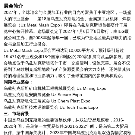
展会简介
2027年，全球冶金与金属加工行业的目光将聚焦于中亚地区，一场盛
大的行业盛会——第18届乌兹别克斯坦冶金、金属加工及机床、焊接
展览会（Uz Metal Mash Expo）即将在乌兹别克斯坦首都塔什干展
览中心拉开帷幕。这场展会定于2027年4月6日至8日举行，由IEG展
览公司主办，自2008年起每年一届，已成为中亚地区最具影响力的冶
金与金属加工行业盛会。
Uz Metal Mash Expo展会面积达到10,000平方米，预计吸引超过
19,471名专业观众和15个国家和地区的200家参展商及品牌参展。展
会地点位于乌兹别克斯坦塔什干市，交通便利，设施完善。展会不仅
得到了乌兹别克斯坦地质与矿产资源委员会的大力支持，还凭借其独
特的地理位置和行业影响力，吸引了全球范围内的参展商和观众。
同期行业盛会：
乌兹别克斯坦矿山机械工程机械展览会 Uz Mining Expo
乌兹别克斯坦安防展览会 Uz Secure Expo
乌兹别克斯坦化工展览会 Uz Chem Plast Expo
乌兹别克斯坦技术运输展览会 Uz Tech Trans Expo
三、市场背景
中国是乌兹别克斯坦的重要贸易伙伴，从双边贸易规模看，2016-
2020年间，是鸟第一大贸易伙伴;2021-2022年间，是乌第二大贸易
伙伴。据中国海关统计，2023年中国与乌兹别克斯坦双边货物贸易额