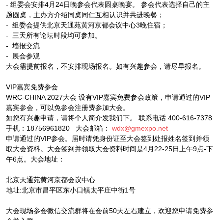
- 组委会安排4月24日晚参会代表圆桌晚宴。 参会代表选择自己的主
题圆桌，主办方介绍同桌同仁互相认识并共进晚餐；
- 组委会提供北京天通苑黄河京都会议中心3晚住宿；
- 三天所有论坛时段均可参加。
- 墙报交流
- 展会参观
大会需提前报名，不安排现场报名。如有兴趣参会，请尽早报名。
VIP嘉宾免费参会
WRC-CHINA 2027大会 设有VIP嘉宾免费参会政策，申请通过的VIP
嘉宾参会，可以免参会注册费参加大会。
如您有兴趣申请，请将个人简介发我们下。 联系电话 400-616-7378
手机：18756961820 大会邮箱：
wdx@gmexpo.net
申请通过的VIP参会。届时请凭身份证至大会签到处报姓名签到并领
取大会资料。大会签到并领取大会资料时间是4月22-25日上午9点-下
午6点。大会地址：
北京天通苑黄河京都会议中心
地址:北京市昌平区东小口镇太平庄中街1号
大会现场参会微信交流群将在会前50天左右建立，欢迎您申请免费参