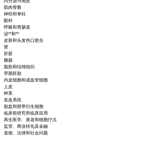
内分泌与免疫
肌肉骨骼
神经和脊柱
眼科
呼吸和胃肠道
泌**和**
皮肤和头发伤口愈合
肾
肝脏
胰腺
脂肪和结缔组织
早期胚胎
内皮细胞和成血管细胞
上皮
种系
造血系统
胎盘和脐带衍生细胞
临床前研究和临床应用
再生医学、衰老和细胞疗法
监管、商业转化及金融
道德、法律和社会问题