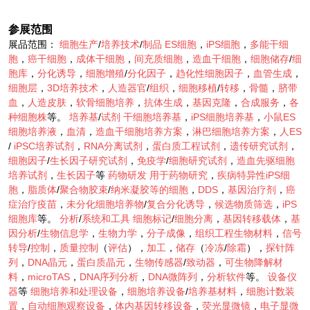
参展范围
展品范围：
细胞生产
/
培养技术
/
制品
ES细胞
，
iPS细胞
，
多能干细
胞
，
癌干细胞
，
成体干细胞
，
间充质细胞
，
造血干细胞
，
细胞储存
/
细
胞库
，
分化诱导
，
细胞增殖
/
分化因子
，
趋化性细胞因子
，
血管生成
，
细胞层
，
3D培养技术
，
人造器官
/
组织
，
细胞移植
/
转移
，
骨髓
，
脐带
血
，
人造皮肤
，
软骨细胞培养
，
抗体生成
，
基因克隆
，
合成服务
，
各
种细胞株
等。
培养基
/
试剂
干细胞培养基
，
iPS细胞培养基
，
小鼠ES
细胞培养液
，
血清
，
造血干细胞培养方案
，
淋巴细胞培养方案
，
人ES
/
iPSC培养试剂
，
RNA分离试剂
，
蛋白质工程试剂
，
遗传研究试剂
，
细胞因子
/
生长因子研究试剂
，
免疫学
/
细胞研究试剂
，
造血先驱细胞
培养试剂
，
生长因子
等
药物研发
用于药物研究
，
疾病特异性iPS细
胞
，
脂质体
/
聚合物胶束
/
纳米凝胶等的细胞
，
DDS
，
基因治疗剂
，
癌
症治疗疫苗
，
未分化细胞培养物
/
复合分化诱导
，
候选物质筛选
，
iPS
细胞库
等。
分析
/
系统和工具
细胞标记
/
细胞分离
，
基因转移载体
，
基
因分析
/
生物信息学
，
生物力学
，
分子成像
，
组织工程生物材料
，
信号
转导
/
控制
，
质量控制
（
评估
），
加工
，
储存
（
冷冻
/
除霜
），
探针阵
列
，
DNA晶元
，
蛋白质晶元
，
生物传感器
/
致动器
，
可生物降解材
料
，
microTAS
，
DNA序列分析
，
DNA微阵列
，
分析软件
等。
设备仪
器
等
细胞培养和处理设备
，
细胞培养设备
/
培养基材料
，
细胞计数装
置
，
自动细胞观察设备
，
体内基因转移设备
，
荧光显微镜
，
电子显微