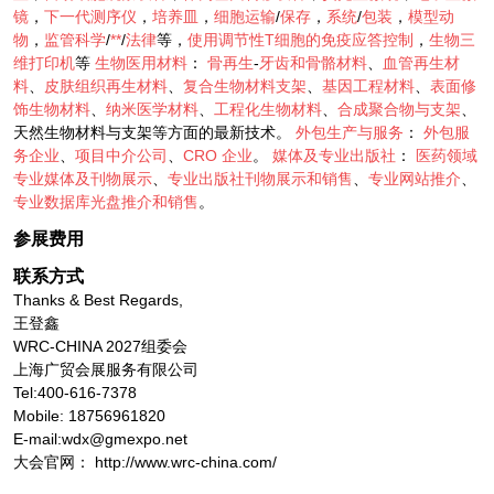
镜
，
下一代测序仪
，
培养皿
，
细胞运输
/
保存
，
系统
/
包装
，
模型动
物
，
监管科学
/
**
/
法律
等，
使用调节性T细胞的免疫应答控制
，
生物三
维打印机
等
生物医用材料
：
骨再生
-
牙齿和骨骼材料
、
血管再生材
料
、
皮肤组织再生材料
、
复合生物材料支架
、
基因工程材料
、
表面修
饰生物材料
、
纳米医学材料
、
工程化生物材料
、
合成聚合物与支架
、
天然生物材料与支架等方面的最新技术。
外包生产与服务
：
外包服
务企业
、
项目中介公司
、
CRO
企业
。
媒体及专业出版社
：
医药领域
专业媒体及刊物展示
、
专业出版社刊物展示和销售
、
专业网站推介
、
专业数据库光盘推介和销售
。
参展费用
联系方式
Thanks & Best Regards,
王登鑫
WRC-CHINA 2027组委会
上海广贸会展服务有限公司
Tel:400-616-7378
Mobile: 18756961820
E-mail:wdx@gmexpo.net
大会官网： http://www.wrc-china.com/