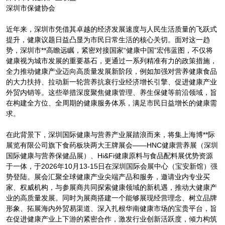
深圳市保健协会
近年来，深圳市凭借其卓越的经济发展速度与人民生活质量的飞跃式
提升，健康议题日益凸显为市民日常生活的核心关切。面对这一趋
势，深圳市**高瞻远瞩，紧密对接国家“健康中国”宏伟蓝图，不仅将
健康视为城市发展的重要基石，更通过一系列精准有力的政策措施，
全力推动健康产业迈向高质量发展新阶段，例如加强对营养健康食品
的大力扶持、拉动新一轮营养抗衰行业经济增长引擎、促进健康产业
外贸内销等。这些举措深度聚焦健康管理、养生保健等前沿领域，旨
在构建全方位、全周期的健康服务体系，满足市民日益增长的健康需
求。
在此背景下，深圳国际健康与营养产业展踏浪而来，将集上海博**际
展览有限公司旗下食药板块两大王牌展会——HNC健康营养展（深圳
国际健康与营养保健品展）、Hi&Fi健康原料与食品配料展优势资源
于一体，于2026年10月13-15日在深圳国际会展中心（宝安新馆）强
势登陆。展会汇聚全球健康产业尖端产品和服务，邀请业内专业买
家、权威机构，与参展商共同探索健康领域的新机遇，推动大健康产
业的高质量发展。同时为展商搭建一个能够展现经营理念、树立品牌
形象、拓展海内外贸易渠道、深入扎根华南健康市场的宝贵平台，旨
在促进健康产业上下游的紧密合作，激发行业创新活跃度，倾力构筑