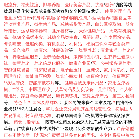
肥瘦身
、
祛斑祛痘
、
排毒养颜
、
医疗美容产品
、
抗衰
/
滋养
/防脱等功
效原料及化妆品及成品相应功效和安全检测技术等。
体重管理产品
：
能量胶
/
蛋白粉
/
代餐棒
/
氨糖
/
多维矿物质泡腾片
/
运动营养特膳食品等
运动营养产品
、
益生菌产品
、
减糖减脂类产品
、
白芸豆提取物
、
膳食
纤维粉
、
运动康体器材
、
健身器材
等。
天然健康产品
：
天然有机物产
品
、
低GI全品类主食
、
减糖全品类主食
、
魔芋制品
、
全麦面粉制品
、
即食燕麦
、
低脂肉类
、
有机食品
、
乳制品
、
植物基饮料等轻食类产
品
、
绿色食品
、
健康水
、
健康茶饮
等。
智慧养老
：
康养旅游
、
养老机
构
、
养老金融服务
、
医养结合机构
、
康养特色小镇
、
生态养生健康小
镇
、
智慧养老
、
养老信息化服务
、
健康产业园
/
区
、
乡村振兴康养类
。
智能健康设备
：
可穿戴设备
、
电子血压计
、
血糖仪
、
家用制氧机
、
家
用理疗仪
、
智能血压检测
、
智能心率检测
、
健康检测仪
、
健康手环
、
**及理疗仪
、
智能穿戴芯片
等。
健康器械及康体用品
：
家用医疗器
械
、
**器具
、
中医理疗仪
、
艾草制品及艾灸设备
、
足疗药浴
、
个人护
理用品
、
家庭急救类产品
、
康复训练机
、
智慧医疗产品
、
第三方检测
等。
特色专区
国际及品牌区
： 展
区
将迎来多个国家及地
区
的海外企
业携领**牌入驻展会，
帮助企业充分展现其品牌经营理念
、
拓展国内
贸易渠道
、
树立品牌形象
、洞察华南健康市场机遇等多领域纵深发
展。
药食同源专区
： 随着中医药文化的深入推广及养生理念的不断
革新，传统食疗及中式滋补产业显现出历久弥新的生命力，
产品剂型
正在不断创新
，
以满足消费者日益多元化的需求
。
本专区将集中展示