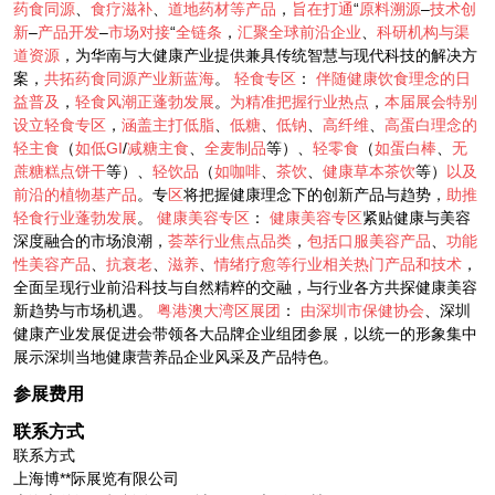
药食同源
、
食疗滋补
、
道地药材等产品
，
旨在打通
“
原料溯源
–
技术创
新
–
产品开发
–
市场对接
“
全链条
，
汇聚全球前沿企业
、
科研机构与渠
道资源
，为华南与大健康产业提供兼具传统智慧与现代科技的解决方
案，
共拓药食同源产业新蓝海
。
轻食专区
：
伴随健康饮食理念的日
益普及
，
轻食风潮正蓬勃发展
。
为精准把握行业热点
，
本届展会特别
设立轻食专区
，
涵盖主打低脂
、
低糖
、
低钠
、
高纤维
、
高蛋白理念的
轻主食
（
如低GI
/
减糖主食
、
全麦制品
等）、
轻零食
（
如蛋白棒
、
无
蔗糖糕点饼干
等）、
轻饮品
（
如咖啡
、
茶饮
、
健康草本茶饮
等）
以及
前沿的植物基产品
。专
区
将把握健康理念下的创新产品与趋势，
助推
轻食行业蓬勃发展
。
健康美容专区
：
健康美容专区
紧贴健康与美容
深度融合的市场浪潮，
荟萃行业焦点品类
，
包括口服美容产品
、
功能
性美容产品
、
抗衰老
、
滋养
、
情绪疗愈等行业相关热门产品和技术
，
全面呈现行业前沿科技与自然精粹的交融，与行业各方共探健康美容
新趋势与市场机遇。
粤港澳大湾区展团
：
由深圳市保健协会
、深圳
健康产业发展促进会带领各大品牌企业组团参展，以统一的形象集中
展示深圳当地健康营养品企业风采及产品特色。
参展费用
联系方式
联系方式
上海博**际展览有限公司