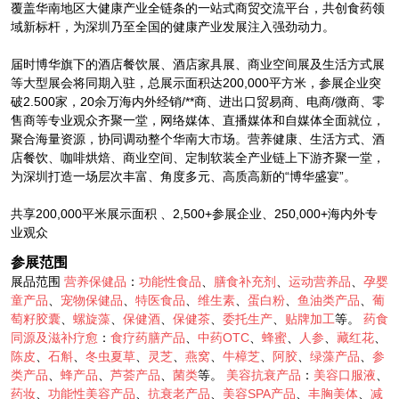
覆盖华南地区大健康产业全链条的一站式商贸交流平台，共创食药领
域新标杆，为深圳乃至全国的健康产业发展注入强劲动力。
届时博华旗下的酒店餐饮展、酒店家具展、商业空间展及生活方式展
等大型展会将同期入驻，总展示面积达200,000平方米，参展企业突
破2.500家，20余万海内外经销/**商、进出口贸易商、电商/微商、零
售商等专业观众齐聚一堂，网络媒体、直播媒体和自媒体全面就位，
聚合海量资源，协同调动整个华南大市场。营养健康、生活方式、酒
店餐饮、咖啡烘焙、商业空间、定制软装全产业链上下游齐聚一堂，
为深圳打造一场层次丰富、角度多元、高质高新的“博华盛宴”。
共享200,000平米展示面积 、2,500+参展企业、250,000+海内外专
业观众
参展范围
展品范围
营养保健品
：
功能性食品
、
膳食补充剂
、
运动营养品
、
孕婴
童产品
、
宠物保健品
、
特医食品
、
维生素
、
蛋白粉
、
鱼油类产品
、
葡
萄籽胶囊
、
螺旋藻
、
保健酒
、
保健茶
、
委托生产
、
贴牌加工
等。
药食
同源及滋补疗愈
：
食疗药膳产品
、
中药OTC
、
蜂蜜
、
人参
、
藏红花
、
陈皮
、
石斛
、
冬虫夏草
、
灵芝
、
燕窝
、
牛樟芝
、
阿胶
、
绿藻产品
、
参
类产品
、
蜂产品
、
芦荟产品
、
菌类
等。
美容抗衰产品
：
美容口服液
、
药妆
、
功能性美容产品
、
抗衰老产品
、
美容SPA产品
、
丰胸美体
、
减