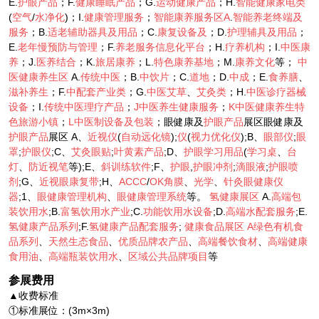
E.
护眼产品
；F.
健康睡眠产品
；G.
运动健康产品
；H.
智能健康家电类
(
空气
/
水净化
)；I.
健康管理服务
；
智能康养服务区A
.
智能养老终端及
服务
；B.
适老辅助器具及用品
；C.
康复设备及
；D.
护理辅具及用品
；
E.
老年慢预防与管理
；F.
养老服务信息化平台
；H.
疗养机构
；I.
中医康
养
；J.
医养结合
；K.
旅居康养
；L.
特色康养基地
；M.
康养文化
等；
中
医健康养生区
A.
传统中医
；B.
中饮片
；C.
道地
；D.
中成
；E.
食养膳
、
滋补养生
；F.
中配套产业类
；G.
中医艾草
、
艾灸类
；H.
中医诊疗器械
设备
；I.
传统中医理疗产品
；
J中医养生健康服务
；
K中医健康养生特
色旅游小镇
；
L中医制设备及包装
；眼健康及
护眼产品
展区眼健康及
护眼产品
展区 A、
近视仪
(
自动远化镜
);
仪
(
视力优化仪
);B、
眼部仪
;
眼
罩
;
护眼仪
;C、
艾灸眼贴
;
叶黄素产品
;D、
护眼学习用品
(
学习桌
、
台
灯
、
防近视笔
等);E、
斜训练软件
;F、
护眼
,
护眼冲剂
;
滴眼液
;
护眼喷
剂
;G、
近视眼康复带
;H、
ACCC
/
OK角膜
、
光学
、
针灸眼健康仪
器
;1、
眼健康管理机构
、
眼健康管理系统
等。
氢健康展区
A.
高端包
装饮用水
;B.
富氢饮用水产业
;C.
功能饮用水设备
;D.
高端水配套服务
;E.
氢健康产品系列
;F.
氢健康产品配套服务
;
健康食品展区
A绿色有机食
品系列
、
天然生态食品
、
优质品牌农产品
、
高端餐饮食材
、
高端健康
食用油
、
高端瓶装饮用水
、
区域公共品牌项目
等
参展费用
▲收费标准
①标准展位：(3m×3m)