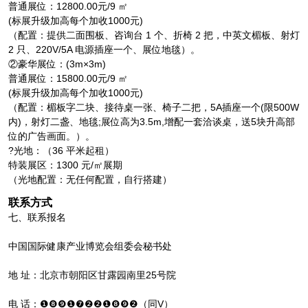
普通展位：12800.00元/9 ㎡
(标展升级加高每个加收1000元)
（配置：提供二面围板、咨询台 1 个、折椅 2 把，中英文楣板、射灯
2 只、220V/5A 电源插座一个、展位地毯）。
②豪华展位：(3m×3m)
普通展位：15800.00元/9 ㎡
(标展升级加高每个加收1000元)
（配置：楣板字二块、接待桌一张、椅子二把，5A插座一个(限500W
内)，射灯二盏、地毯;展位高为3.5m,增配一套洽谈桌，送5块升高部
位的广告画面。）。
?光地：（36 平米起租）
特装展区：1300 元/㎡展期
（光地配置：无任何配置，自行搭建）
联系方式
七、联系报名
中国国际健康产业博览会组委会秘书处
地 址：北京市朝阳区甘露园南里25号院
电 话：❶❽❾❶❼❷❷❶❽❾❷（同V）