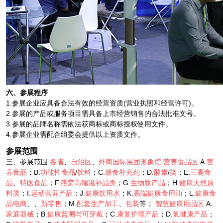
六、
参展程序
1.参展企业应具备合法有效的经营资质(营业执照和经营许可)。
2.参展的产品或服务项目需具备上市经营销售的合法批准文号。
3.参展的品牌名称需依法获商标或商标授权使用文件。
4.参展企业需配合组委会提供以上资质文件。
参展范围
三、参展范围
各省
、
自治区
、
外商国际展团形象馆
营养食品区
A.
营
养食品
；B.
功能性食品
/
饮料
；C.
膳食补充剂
；D.
酵素
/
类
；E.
三高食
品
、
特医食品
；F.
燕窝高端滋补品类
；G.
生物肽产品
；H.
健康天然原
料类
；I.
运动营养产品
；J.
健康饮用水
；K.
高端健康食用油
；L.
健康食
品电商
、、
新零售
；M.
配套生产加工
、
包装
等；
智慧健康用品区
A.
家庭器械
；B.
健康监测与可穿戴
；C.
康复护理产品
；D.
氢健康产品
；