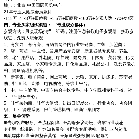
地点：北京-中国国际展览中心
21年专业大健康会展累计
•118万㎡ •3万+展位数 •1.6万+展商数 •160万+参观人数 •70+/地区
四、
专业买家组织渠道： （专业观众群体）
参观方式：展会现场扫描二维码，注册信息获取电子参观卷，换取参
观证，免费入场参观！
1、有实力、有信誉、有销售网络的行业经销商、**商、加盟商；
2、店、商超、中医馆、健康产品专卖店、康复器械专卖店、养生
馆、老年用品店、养老院、疗养院、健身房、干休所、美容院、化妆
品店、家居店、 小家电专卖店、日化用品店、礼品公司、洗发养发机
构、健康管理机构等。
3、新零售、电子商务、网上商城、、天猫、京东、拼多多、苏宁易
购、抖 音线上直播、电视购物、等线上平台。
4、中、中医诊所、中西医结合中医专科、中医学院和专科学校、社
区 卫生服务中心。
5、驻华采购商、驻华大使馆、进出口贸易公司、行业协会、协会组
织、卫 生管理系统、部门管理机构、医商业集团等
五、
展会优势
❋专职客户服务、全流程保障 ❋高端会议论坛、详解行业动态
❋汇聚一线品牌、打造知名展会 ❋配套专题活动、促进业内交流
❋融媒体矩阵 全网整合营销 ❋海量观众数据 匹配邀约