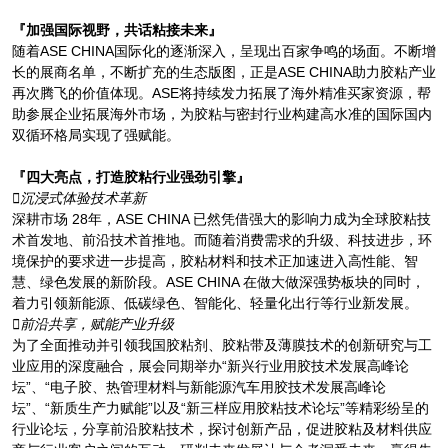
『加强国际视野，共话粘接未来』
随着ASE CHINA国际化的逐渐深入，呈现出百家争鸣的场面。不断增
长的展商名单，不断扩充的生态版图，正是ASE CHINA助力胶粘产业
再次腾飞的价值体现。ASE将持续发力拓展了海外精准买家资源，帮
助参展企业拓展海外市场，为胶粘与密封行业构建高水准的国际国内
双循环格局实现了强赋能。
『四大亮点，打造胶粘行业强劲引擎』
沉浸式体验技术革新
深耕市场 28年，ASE CHINA 已然凭借强大的影响力成为全球胶粘技
术首发地、前沿技术首推地。而随着消费需求的升级、科技进步，环
境保护的要求进一步提高，胶粘材料和技术正加速进入高性能、智
慧、绿色发展的新阶段。ASE CHINA 在做大做深强势板块的同时，
着力引领新能源、低碳绿色、智能化、轻量化出行等行业新发展。
前沿共享，赋能产业升级
为了全面推动并引领我国胶粘剂、胶粘带及薄膜技术的创新研究与工
业应用的深度融合，展会同期举办“新兴行业用胶技术发展高峰论
坛”、“电子胶、热管理材料与新能源汽车用胶技术发展高峰论
坛”、“新质生产力赋能”以及“新三样应用胶粘技术论坛”等精彩纷呈的
行业论坛，分享前沿胶粘技术，探讨创新产品，促进胶粘及材料供应