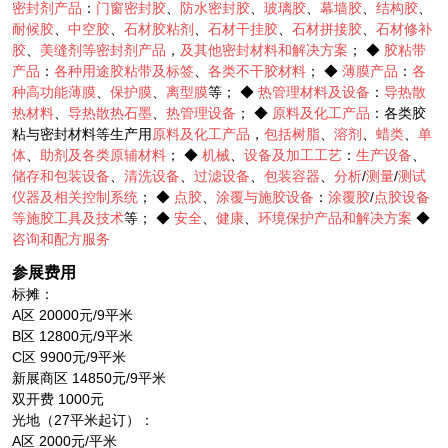
密封剂产品
：
门窗密封胶
、
防水密封胶
、
玻璃胶
、
幕墙胶
、
结构胶
、
耐候胶
、
中空胶
、
石材胶粘剂
、
石材干挂胶
、
石材拼接胶
、
石材修补
胶
、
美缝剂等密封剂产品
，
及其他密封材料和解决方案
； ◆
胶粘带
产品
：
各种用途胶粘带及标签
、
各类不干胶材料
； ◆
薄膜产品
：
各
种高功能薄膜
、
保护膜
、
离型膜
等； ◆
热管理材料及设备
：
导热散
热材料
、
导热散热石墨
、
热管理设备
； ◆
原料及化工产品
：各类胶
粘与密封材料等生产用
原料及化工产品
，
包括树脂
、
溶剂
、
蜡类
、
单
体
、
助剂及各类原辅材料
； ◆
机械
、
设备及加工工艺
：
生产设备
、
储存和包装设备
、
清洗设备
、
过滤设备
、
包装容器
、
分析
/
测量
/
测试
仪器及相关控制系统
； ◆
点胶
、
涂覆与施胶设备
：
涂覆胶
/
点胶设备
等施胶工具及技术
等； ◆
安全
、
健康
、
环境保护产品和解决方案
◆
咨询和配方服务
参展费用
标摊：
A区 20000元/9平米
B区 12800元/9平米
C区 9900元/9平米
新展商区 14850元/9平米
双开费 1000元
光地（27平米起订）：
A区 2000元/平米