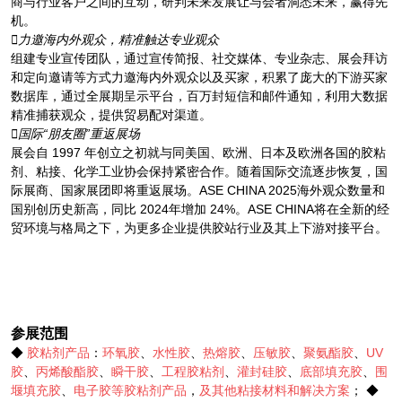
商与行业客户之间的互动，研判未来发展让与会者洞悉未来，赢得先
机。
力邀海内外观众，精准触达专业观众
组建专业宣传团队，通过宣传简报、社交媒体、专业杂志、展会拜访
和定向邀请等方式力邀海内外观众以及买家，积累了庞大的下游买家
数据库，通过全展期呈示平台，百万封短信和邮件通知，利用大数据
精准捕获观众，提供贸易配对渠道。
国际“朋友圈”重返展场
展会自 1997 年创立之初就与同美国、欧洲、日本及欧洲各国的胶粘
剂、粘接、化学工业协会保持紧密合作。随着国际交流逐步恢复，国
际展商、国家展团即将重返展场。ASE CHINA 2025海外观众数量和
国别创历史新高，同比 2024年增加 24%。ASE CHINA将在全新的经
贸环境与格局之下，为更多企业提供胶站行业及其上下游对接平台。
参展范围
◆
胶粘剂产品
：
环氧胶
、
水性胶
、
热熔胶
、
压敏胶
、
聚氨酯胶
、
UV
胶
、
丙烯酸酯胶
、
瞬干胶
、
工程胶粘剂
、
灌封硅胶
、
底部填充胶
、
围
堰填充胶
、
电子胶等胶粘剂产品
，
及其他粘接材料和解决方案
； ◆