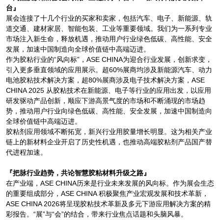
台』
展会连接了十几个行业的买家和卖家，包括汽车、电子、新能源、轨
道交通、建材家居、智能包装、工业等重要领域。我们为一系列专业
市场注入新生命，释放机遇，推动用户行业绿色低碳、高性能、安全
发展，加速中国制造向全球价值链中高端迈进。
作为胶粘行业的“风向标”，ASE CHINA为迎合行业发展，创新求变，
引入更多垂直领域的应用展示。超60%展商均涉及新能源汽车、动力
电池胶粘技术解决方案，超80%展商涉及电子技术解决方案，ASE
CHINA 2025 从胶粘技术在新能源、电子等行业的应用出发，以应用
研发驱动产品创新，顺应下游高景气度的市场和不断涌现的市场趋
势，推动用户行业向绿色低碳、高性能、安全发展，加速中国制造向
全球价值链中高端迈进。
胶粘剂应用领域不断拓宽，新兴行业用胶量增长明显。这为相关产业
链上的新材料企业开启了历史性机遇，也推动高端胶粘剂产品国产替
代进程加速。
『把脉行业趋势，共论智慧胶粘材料升级之路』
在产业端，ASE CHINA历来是行业未来发展的风向标。作为展会生态
的重要组成部分，ASE CHINA 积极聚焦产业宏观发展和技术革新，
ASE CHINA 2026将呈现胶粘技术革新及多元下游应用解决方案的精
彩报告。“展”与“会”的结合，带来行业焦点话题和头脑风暴。