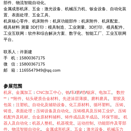
部件、物流智能自动化。
金属成形机床、五金：激光设备、机械压力机、钣金设备、自动化装
置、表面处理、五金工具。
机床核心零件、机床附件：机床功能部件：机床附件、机床配套。
模具材料 测量 3D打印：模具制造、工业测量、3D打印、模具配件。
工业互联网：软件和综合解决方案、数字化、智能工厂、工业互联网
平台。
联系人：许新建
手 机：15800367175
微 信：15800367175
邮 箱：1165547949@qq.com
参展范围
机床
、
金属加工
：
CNC加工中心
、
铣
/
车
/
磨
/
镗
/
锯床
、
电加工
。
数控
**
：
**附件
、
钻头硬质合金材料
、
先进涂层薄膜
、
磨料磨具
。
塑胶及
包装
：
注塑机
、
自动化及辅助设备
、
化工原材料
、
循环塑料
。
压铸
、
铸造
、
表面处理
：
压铸设备及自动化
、
压铸模具及压铸工业炉
、
压铸
机配件及耗材
、
合金原材料辅料
、
铸件成品及半成品
、
环保节能
。
机
器人及自动化
：
机器人整机
、
机器视觉
、
运动控制
、
功能部件及零部
件
、
物流智能自动化
。
金属成形机床
、
五金
：
激光设备
、
机械压力