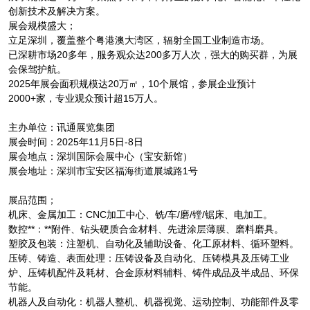
创新技术及解决方案。
展会规模盛大；
立足深圳，覆盖整个粤港澳大湾区，辐射全国工业制造市场。
已深耕市场20多年，服务观众达200多万人次，强大的购买群，为展
会保驾护航。
2025年展会面积规模达20万㎡，10个展馆，参展企业预计
2000+家，专业观众预计超15万人。
主办单位：讯通展览集团
展会时间：2025年11月5日-8日
展会地点：深圳国际会展中心（宝安新馆）
展会地址：深圳市宝安区福海街道展城路1号
展品范围；
机床、金属加工：CNC加工中心、铣/车/磨/镗/锯床、电加工。
数控**：**附件、钻头硬质合金材料、先进涂层薄膜、磨料磨具。
塑胶及包装：注塑机、自动化及辅助设备、化工原材料、循环塑料。
压铸、铸造、表面处理：压铸设备及自动化、压铸模具及压铸工业
炉、压铸机配件及耗材、合金原材料辅料、铸件成品及半成品、环保
节能。
机器人及自动化：机器人整机、机器视觉、运动控制、功能部件及零