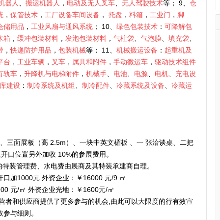
机器人
、
搬运机器人
，
电动及无人叉车
、
无人驾驶技术
等； 9、
仓
统
，
保管技术
，
工厂设备车间设备
，
托盘
，
料箱
，
工业门
，
脚
仓储用品
，
工业风扇与通风系统
； 10、
绿色包装技术
：
可降解包
木箱
，
缓冲包装材料
，
发泡包装材料
，
气柱袋
、
气泡膜
、
填充袋
、
带
，
快递防护用品
，
包装机械
等； 11、
机械搬运设备
：
起重机及
平台
，
工业车辆
，
叉车
，
属具和附件
，
手动微运车
，
驱动技术组件
有轨车
，
升降机与电梯附件
，
机械手
、
电池
、
电源
、
电机
、
充电设
库建设
：
制冷系统及机组
、
制冷配件
、
冷藏系统及设备
、
冷藏运
场地、三面展板（高 2.5m）、一块中英文楣板 、一 张洽谈桌、二把
双开口位置另外加收 10%的参展费用。
的特装管理费、水电费由展商及其特装承建商自理。
口加1000元 外资企业：￥16000 元/9 ㎡
0 元/㎡ 外资企业光地：￥1600元/㎡
营者和供应商提供了更多参与的机会,由此可以大限度的行有效宣
取参与细则。