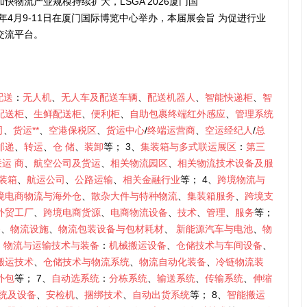
物流产业规模持续扩大，LSGA 2026厦门国
年4月9-11日在厦门国际博览中心举办，本届展会旨 为促进行业
交流平台。
配送
：
无人机
、
无人车及配送车辆
、
配送机器人
、
智能快递柜
、
智
配送柜
、
生鲜配送柜
、
便利柜
、
自助包裹终端红外感应
、
管理系统
司
、
货运**
、
空港保税区
、
货运中心
/
终端运营商
、
空运经纪人
/
总
邮递
、
转运
、
仓
储
、
装卸
等； 3、
集装箱与多式联运展区
：
第三
联运
商
、
航空公司及货运
、
相关物流园区
、
相关物流技术设备及服
装箱
、
航运公司
、
公路运输
、
相关金融行业
等； 4、
跨境物流与
境电商物流与海外仓
、
散杂大件与特种物流
、
集装箱服务
、
跨境支
外贸工厂
、
跨境电商货源
、
电商物流设备
、
技术
、
管理
、
服务
等；
备
、
物流设施
、
物流包装设备与包材耗材
、
新能源汽车与电池
、
物
、
物流与运输技术与装备
：
机械搬运设备
、
仓储技术与车间设备
、
搬运技术
、
仓储技术与物流系统
、
物流自动化装备
、
冷链物流装
外包
等； 7、
自动选系统
：
分栋系统
、
输送系统
、
传输系统
、
伸缩
统及设备
、
安检机
、
捆绑技术
、
自动出货系统
等； 8、
智能搬运