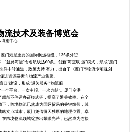
境物流技术及装备博览会
国际博览中心
。厦门港是重要的国际航运枢纽，136条外贸
，“丝路海运”命名航线达60条。创新“海空联 运”模式，形成“厦门
快件中转通道，政策支持 有力，出台了《厦门市物流专项规划
政策，促进资源要素向物流产业集聚。
口”建设，形成“通关服务”“物流服
“一个平台、一次申报、一次办结”。厦门空港
了船舶不停运办证模式等，提高了通关效率。在全
动下，跨境物流已然成为国际贸易的关键纽带，其
战略支点城市，厦门凭借得天独厚的地理位置、卓
，在跨境物流领域绽放出耀眼光芒，已然成为连接