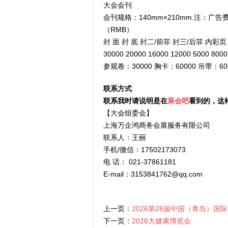
大会会刊
会刊规格：140mm×210mm.注：
（RMB）
封 面 封 底 封二/前菲 封三/后菲 内彩
30000 20000 16000 12000 5000 8000
参观卷：30000 胸卡：60000 吊带：6
联系方式
联系我时请说明是在
展会吧
看到的，这
【大会组委会】
上海万企鸿商务会展服务有限公司
联系人：王丽
手机/微信：17502173073
电 话： 021-37861181
E-mail：3153841762@qq.com
上一页：
2026第28届中国（青岛）国
下一页：
2026大健康博览会