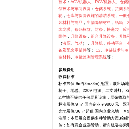
技术
：
AGV机器人
、
RGV机器人
、
仓储
储技术与车间设备
：
仓储系统
，
货架系
轮
，
仓库与保管设施的清洁系统
，
一般
装材料与制品
，
生物降解材料
，
纸箱
，
缠绕膜
、
条码标签
、
封条
，
快递袋
，
胶
附件
，
升降设备
，
组合升降设备
，
升降
（
液压
、
气动
），
升降机
，
移动平台
，
备及配套零部件
等；
12
、
冷链技术与冷
输材料
、
冷镜监测管理系统
等；
参展费用
收费标准
标准展位 9m²(3m×3m);配置：展出
椅子、地毯、220V 电源、二支射灯。
2.空地不提供任何展具设施，展馆收取
标准展位/9 ㎡ 国内企业￥9800 元，双开
光地展位/36 ㎡起租 国内企业光地：￥90
注明：本届展会提供多种赞助方案,给经
传；如有意企业选赞助，请向组委会索