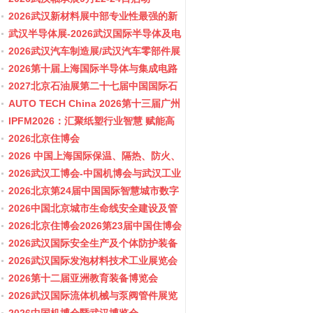
2026武汉新材料展中部专业性最强的新
材料行业盛会
武汉半导体展-2026武汉国际半导体及电
子展览会
2026武汉汽车制造展/武汉汽车零部件展
2026第十届上海国际半导体与集成电路
产业应用博览会-11月10-12日
2027北京石油展第二十七届中国国际石
油石化技术装备展览会
AUTO TECH China 2026第十三届广州
国际汽车零部件及加工技术、汽车模具
IPFM2026：汇聚纸塑行业智慧 赋能高
展览会
质健康发展
2026北京住博会
2026 中国上海国际保温、隔热、防火、
隔音新材料展览
2026武汉工博会-中国机博会与武汉工业
博览会
2026北京第24届中国国际智慧城市数字
化城市城市更新建设博览会(主办住建
2026中国北京城市生命线安全建设及管
部）
网博览会
2026北京住博会2026第23届中国住博会
2026住博会
2026武汉国际安全生产及个体防护装备
展览会
2026武汉国际发泡材料技术工业展览会
2026第十二届亚洲教育装备博览会
2026武汉国际流体机械与泵阀管件展览