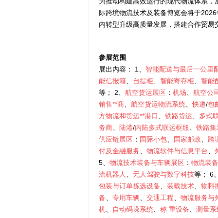
为推动构建高效运行的现代物流体系，加快
际跨境物流技术及装备博览会将于2026
内转型升级高质量发展，搭建合作贸易
参展范围
展出内容： 1、
智能配送与最后一公里
能信报箱
、
自提柜
、
智能寄存柜
、
智能
等； 2、
航空货运展区
：
机场
、
航空公
销售**商
、
航空货运物流系统
、
快递
/
包
方物流和货运**港口
、
铁路货运
、
多式
务商
、
陆港
/
内陆多式联运枢纽
、
铁路集
供应链展区
：
国际小包
、
国家邮政
、
跨
付及金融服务
、
物流软件与信息平台
、
5、
物流技术装备与车辆展区
：
物流装
流机器人
、
无人驾驶与数字科技
等； 6
包装与订单拣选设备
、
装载技术
、
物料
备
、
专用车辆
、
交通工程
、
物流服务与
机
、
自动码垛系统
、
称
重设备
、
测量系