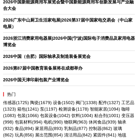
2026中国新能源商用车展览会暨中国新能源商用车创新发展与产业融
合大会
2026广东中山厨卫生活家电展|2026第37届中国家电交易会（中山家
电展）
2026浙江消费家用电器展|2026中国(宁波)国际电子消费品及家用电器
博览会
2026中国（合肥）国际轴承及制造装备展览会
2026第87届中国教育装备展将在成都举办
2026中国天津印刷包装产业博览会
热门
传感器
(1725)
陶瓷
(1679)
设备
(1502)
阀门
(1338)
配件
(1327)
工艺品
(1323)
箱包
(1241)
泵
(1197)
检测设备
(1178)
智能家居
(1094)
咖啡
(1083)
包装
(1066)
包装设备
(1042)
饮料
(1004)
粘合剂
(1001)
变压器
(998)
包装材料
(994)
电机
(990)
物联网
(963)
休闲食品
(939)
轴承
(932)
食品
(894)
家居用品
(893)
乳制品
(877)
控制器
(862)
玻璃
(862)
玩具
(856)
展出范围
(854)
清洁用品
(842)
紧固件
(841)
地毯