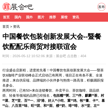
发布
首页
国内
国外
图片
推荐
展馆
资讯
首页
>
资讯
中国餐饮包装创新发展大会--暨餐
饮配配乐商贸对接联谊会
时间：2026-05-12 10:52:06
来源：
展会吧
点击数：404
行业盛会启新程，进度抢先看！中国餐饮包装创新发展大会——暨茶
饮&咖啡产业联动峰会正式启动已有两周，项目正在有条不紊、全速
推进，来自供应端、品牌端的小伙伴参与热情一路高涨，积极踊跃报
名参会。
两周时间，已有50+来自连锁餐饮、外卖平台、茶饮咖啡、甜品烘
焙、轻食等领域的品牌已经报名，
包括糯**粥、三**伴、麒麟**茶、村
**屋、芝**堂、百**一、沼*港、好人**小吃、重**鸡、牧**量、卡**、暮
**山、八百里**味、旺**团、和**面、楼**奶、啡**啡、水**堂、左**