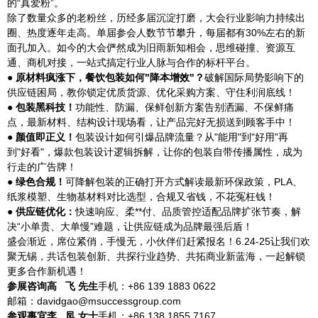
的“真爱粉”。
除了数量众多的老粉丝，历经多届沉淀打磨，大会行业影响力持续出
圈、热度逐年走高。单届参会人数节节攀升，每届都有30%左右的新
面孔加入。如今的大会俨然成为旧雨新知相会，思维碰撞、资源互
通、商机对接，一站式搞定行业人脉与合作的标杆平台。
● 原材料疯涨下，餐饮包装如何
"降本增效"？
破解国际局势影响下的
供应链困局，教你锁定优质货源、优化采购方案、守住利润底线！
● 包装黑科技！
功能性、防漏、保鲜创新方案告别洒漏、不保鲜痛
点，最新材料、结构设计现场看，让产品完好无损送到顾客手中！
● 颜值即正义！
包装设计如何引爆品牌流量？从"能用"到"好用"再
到"好看"，爆款包装设计逻辑拆解，让你的包装自带传播属性，成为
行走的广告牌！
● 绿色合规！
可降解包装的正确打开方式解读最新环保政策，PLA、
纸浆模塑、生物基材料对比选型，合规又省钱，不花冤枉钱！
● 供应链优化：
快速响应、柔**付、品质管控适配品牌扩张节奏，解
决“小单贵、大单慢”难题，让供应链成为品牌最强后盾！
盛会渐近，席位紧俏，手慢无，小伙伴们赶紧报名！6.24-25让我们欢
聚无锡，共话包装创新、共探行业趋势、共拓商业新蓝海，一起解锁
更多合作新机遇！
参展咨询
高 飞 先生
手机：+86 139 1883 0622
邮箱：davidgao@msuccessgroup.com
参观事宜
李 凤 女士
手机：+86 138 1855 7167