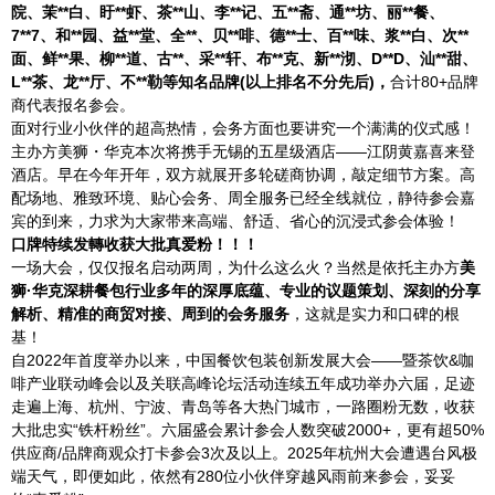
院、茉**白、盱**虾、茶**山、李**记、五**斋、通**坊、丽**餐、
7**7、和**园、益**堂、全**、贝**啡、德**士、百**味、浆**白、次**
面、鲜**果、柳**道、古**、采**轩、布**克、新**沏、D**D、汕**甜、
L**茶、龙**厅、不**勒等知名品牌(以上排名不分先后)，
合计80+品牌
商代表报名参会。
面对行业小伙伴的超高热情，会务方面也要讲究一个满满的仪式感！
主办方美狮・华克本次将携手无锡的五星级酒店——江阴黄嘉喜来登
酒店。早在今年开年，双方就展开多轮磋商协调，敲定细节方案。高
配场地、雅致环境、贴心会务、周全服务已经全线就位，静待参会嘉
宾的到来，力求为大家带来高端、舒适、省心的沉浸式参会体验！
口牌特续发轉收获大批真爱粉！！！
一场大会，仅仅报名启动两周，为什么这么火？当然是依托主办方
美
狮·华克深耕餐包行业多年的深厚底蕴、专业的议题策划、深刻的分享
解析、精准的商贸对接、周到的会务服务
，这就是实力和口碑的根
基！
自2022年首度举办以来，中国餐饮包装创新发展大会——暨茶饮&咖
啡产业联动峰会以及关联高峰论坛活动连续五年成功举办六届，足迹
走遍上海、杭州、宁波、青岛等各大热门城市，一路圈粉无数，收获
大批忠实“铁杆粉丝”。六届盛会累计参会人数突破2000+，更有超50%
供应商/品牌商观众打卡参会3次及以上。2025年杭州大会遭遇台风极
端天气，即便如此，依然有280位小伙伴穿越风雨前来参会，妥妥