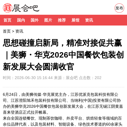
发布
首页
国内
国外
图片
推荐
展馆
资讯
首页
>
资讯
思想碰撞启新局，精准对接促共赢
｜美狮・华克2026中国餐饮包装创
新发展大会圆满收官
时间：2026-06-30 15:16:44
来源：
展会吧
点击数：202
6月24日，由美狮传媒·华克展览主办，江苏优派克包装科技有限公
司、江苏澄阳旭禾包装科技有限公司、当纳利(中国)投资有限公司协
办的美狮华克2026中国餐饮包装创新发展大会，在江苏无锡江阴黄嘉
喜来登酒店正式拉开帷幕。
来自全国连锁餐饮、现制茶饮咖啡、外卖平台、烘焙轻食等领域的百
余位品牌代表，以及包装材料、智能设备、绿色技术赛道的60余家头