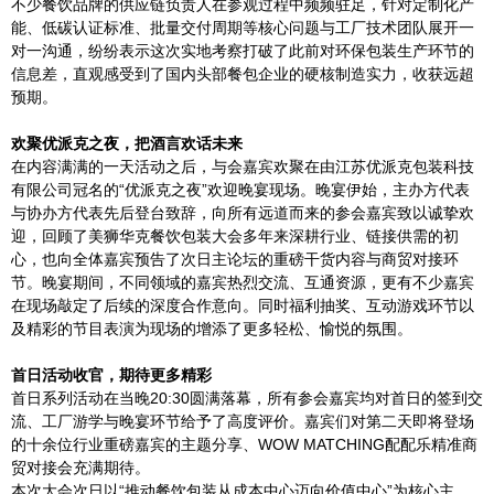
不少餐饮品牌的供应链负责人在参观过程中频频驻足，针对定制化产
能、低碳认证标准、批量交付周期等核心问题与工厂技术团队展开一
对一沟通，纷纷表示这次实地考察打破了此前对环保包装生产环节的
信息差，直观感受到了国内头部餐包企业的硬核制造实力，收获远超
预期。
欢聚优派克之夜，把酒言欢话未来
在内容满满的一天活动之后，与会嘉宾欢聚在由江苏优派克包装科技
有限公司冠名的“优派克之夜”欢迎晚宴现场。晚宴伊始，主办方代表
与协办方代表先后登台致辞，向所有远道而来的参会嘉宾致以诚挚欢
迎，回顾了美狮华克餐饮包装大会多年来深耕行业、链接供需的初
心，也向全体嘉宾预告了次日主论坛的重磅干货内容与商贸对接环
节。晚宴期间，不同领域的嘉宾热烈交流、互通资源，更有不少嘉宾
在现场敲定了后续的深度合作意向。同时福利抽奖、互动游戏环节以
及精彩的节目表演为现场的增添了更多轻松、愉悦的氛围。
首日活动收官，期待更多精彩
首日系列活动在当晚20:30圆满落幕，所有参会嘉宾均对首日的签到交
流、工厂游学与晚宴环节给予了高度评价。嘉宾们对第二天即将登场
的十余位行业重磅嘉宾的主题分享、WOW MATCHING配配乐精准商
贸对接会充满期待。
本次大会次日以“推动餐饮包装从成本中心迈向价值中心”为核心主