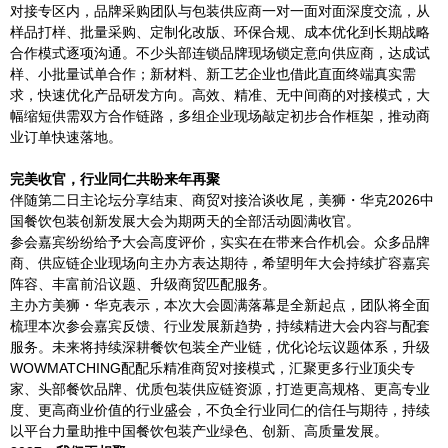
对接专区内，品牌采购团队与包装供应商一对一面对面深度交流，从
样品打样、批量采购、定制化改版、环保合规、成本优化到长期战略
合作模式逐项沟通。不少头部连锁品牌现场锁定意向供应商，达成试
样、小批量试单合作；新材料、新工艺企业也借此直面终端真实需
求，快速优化产品研发方向。高效、精准、无中间商的对接模式，大
幅缩短供需双方合作链路，多组企业现场敲定初步合作框架，推动商
业订单快速落地。
完美收官，行业同仁共盼来年再聚
伴随第二日主论坛分享结束、商贸对接洽谈收尾，美狮・华克2026中
国餐饮包装创新发展大会为期两天的全部活动圆满收官。
参会嘉宾纷纷给予大会高度评价，实实在在带来合作机会。众多品牌
商、供应链企业现场向主办方表达期待，希望明年大会持续扩容嘉宾
阵容、丰富前沿议题、升级商贸匹配服务。
主办方美狮・华克表示，本次大会圆满落幕是全新起点，团队将全面
梳理本次参会嘉宾反馈、行业发展新趋势，持续精进大会内容与配套
服务。未来将持续深耕餐饮包装全产业链，优化论坛议题体系，升级
WOWMATCHING配配乐精准商贸对接模式，汇聚更多行业顶尖专
家、头部餐饮品牌、优质包装供应链资源，打造更高规格、更高专业
度、更高商业价值的行业盛会，不负全行业同仁的信任与期待，持续
以平台力量助推中国餐饮包装产业绿色、创新、高质量发展。