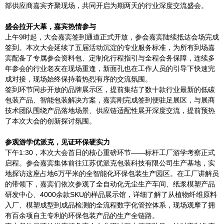
部供应商嘉宾齐聚现场，共同开启为期两天的行业深度交流盛会。
盛会拉开大幕，嘉宾热情参与
上午9时起，大会嘉宾签到通道正式开放，参会嘉宾陆续抵达会场完成
签到。本次大会延续了五届活动沉淀的专业服务标准，为所有到场嘉
宾配备了专属参会资料包、定制化行程指引与全程会务保障，连续多
年参会的行业老友在现场重逢，新面孔也在工作人员的引导下快速完
成对接，现场始终保持着热烈有序的交流氛围。
签到环节同步开放的品牌展示区，提前集结了数十款行业最新的低碳
包装产品、智能包装解决方案，嘉宾刚完成签到便驻足展区，与展商
技术团队围绕产品落地场景、供应链适配性展开深度交流，提前预热
了本次大会的创新探讨氛围。
参观游学优派克，见证环保硬实力
下午1:30，本次大会首日的核心重磅环节——标杆工厂游学考察正式
启程。参会嘉宾集体前往江苏优派克包装科技有限公司生产基地，实
地探访这座占地6万平米的全智能化环保包装生产园区。在工厂讲解员
的带领下，嘉宾们依次参观了全自动化无尘生产车间、纸浆模塑产品
研发中心、4000余款SKU的样品展示馆，详细了解了从植物纤维原料
入厂、模塑成型到成品检测的全流程数字化管控体系，现场观摩了拥
有百余项自主专利的环保包装产品的生产全链路。