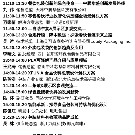
11:10-11:30
餐饮包装创新的绿色使命——中腾华盛创新发展路径
刘 伟
销售总监 天津中腾华盛科技有限公司
11:30-11:50
零售餐饮行业数智化供应链全场景解决方案
万家倩
解决方案总监 顺丰冷运&顺新晖
11:50-13:00 —自助午宴&展示区参观交流—
13:00-13:20
合规行稳，降本致远：探索餐饮包装未来之路
吴 涛
技术总监 上海英可奇商务咨询有限公司Equity Packaging Inc.
13:20-13:40
外卖包装袋的创新趋势及应用
李晴文
副总经理 四川省开璞环保包装制品有限公司
13:40-14:00
PLA可降解产品介绍与应用领域
王兆涛
销售总监 临沂中科芯华新材料科技有限公司
14:00-14:20
XFUN AI食品饮料包装设计解决方案
陈英浩
包装产业专家 浙江省北大信息技术高等研究院
14:20-14:40 —茶歇&展示区参观交流—
14:40-15:00
绿色低碳餐饮具的发展趋势
陆 莎
副研究员 同济大学环境科学与工程学院
15:00-15:20
智能革新，探寻食品包装可持续与优化设计
陈俊江
研发中心总处长 旺旺集团
15:20-15:40
包装材料有效驱动品牌成长
吴 林
供应链总监 浙江力醒科技(挪瓦咖啡)