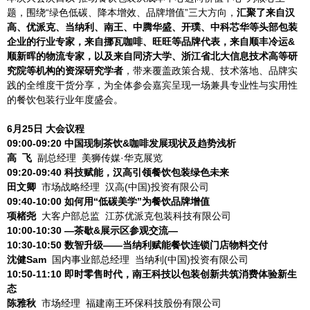
题，围绕“绿色低碳、降本增效、品牌增值”三大方向，
汇聚了来自汉
高、优派克、当纳利、南王、中腾华盛、开璞、中科芯华等头部包装
企业的行业专家，来自挪瓦咖啡、旺旺等品牌代表，来自顺丰冷运&
顺新晖的物流专家，以及来自同济大学、浙江省北大信息技术高等研
究院等机构的资深研究学者
，带来覆盖政策合规、技术落地、品牌实
践的全维度干货分享，为全体参会嘉宾呈现一场兼具专业性与实用性
的餐饮包装行业年度盛会。
6月25日 大会议程
0
9:00-09:20
中国现制茶饮&咖啡发展现状及趋势浅析
高 飞
副总经理 美狮传媒·华克展览
09:20-09:40
科技赋能，汉高引领餐饮包装绿色未来
田文卿
市场战略经理 汉高(中国)投资有限公司
09:40-10:00
如何用“低碳美学”为餐饮品牌增值
项楮尧
大客户部总监 江苏优派克包装科技有限公司
10:00-10:30 —茶歇&展示区参观交流—
10:30-10:50
数智升级——当纳利赋能餐饮连锁门店物料交付
沈健Sam
国内事业部总经理 当纳利(中国)投资有限公司
10:50-11:10
即时零售时代，南王科技以包装创新共筑消费体验新生
态
陈雅秋
市场经理 福建南王环保科技股份有限公司