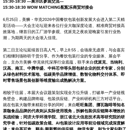
15:30-18:30 —展示区参观交流—
15:30-18:30 WOW MATCHING配配乐商贸对接会
6月25日，美狮・华克2026中国餐饮包装创新发展大会进入第二天精
彩活动——大会主论坛迎来各位行业大咖深度论道、精准商贸对接高
效落地，继首日的工厂游学参观、优派克之夜欢迎晚宴引发行业热
潮，为期两天的大会渐入佳境。
第二日主论坛延续首日高人气，早上8:55，会场座无虚席，与会嘉宾
们相继到场聆听干货分享。作为餐饮包装行业的专业媒体、展会平
台，主办方美狮·华克依托深厚行业底蕴，联手来自
优派克、当纳利、
汉高、南王、中腾华盛、中科芯华等头部包材企业的技术专家，分别
从绿色材料技术落地、低碳美学品牌增值、数智化物料交付体系、即
时零售场景包装创新等维度输出成熟解决方案。
相较于往届，本届大会议题策划实现全方位升级，打破单一产业链视
角壁垒，构建品牌终端、包装供应链、产业科研机构三方对话平台。
就在包装大咖带来精彩分享的同时，来自
旺旺集团、挪瓦咖啡等知名
茶咖食品品牌的代表则从实际使用视角，拆解包装供应链降本增效的
实战经验；同济大学环境学院、浙江省北大信息技术高等研究院的研
究学者，针对低碳政策合规、AI包装设计应用等前沿领域完成深度解
读；来自英可奇、顺丰·顺新辉的供应链、物流专家，则为大家勾勒了