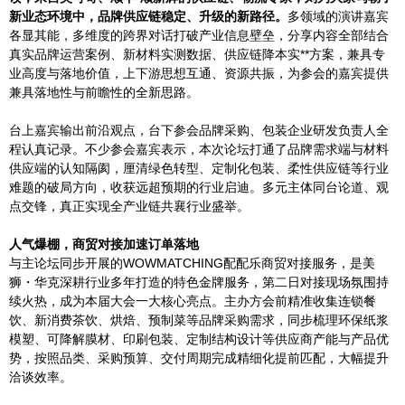
新业态环境中，品牌供应链稳定、升级的新路径。
多领域的演讲嘉宾
各显其能，多维度的跨界对话打破产业信息壁垒，分享内容全部结合
真实品牌运营案例、新材料实测数据、供应链降本实**方案，兼具专
业高度与落地价值，上下游思想互通、资源共振，为参会的嘉宾提供
兼具落地性与前瞻性的全新思路。
台上嘉宾输出前沿观点，台下参会品牌采购、包装企业研发负责人全
程认真记录。不少参会嘉宾表示，本次论坛打通了品牌需求端与材料
供应端的认知隔阂，厘清绿色转型、定制化包装、柔性供应链等行业
难题的破局方向，收获远超预期的行业启迪。多元主体同台论道、观
点交锋，真正实现全产业链共襄行业盛举。
人气爆棚，商贸对接加速订单落地
与主论坛同步开展的WOWMATCHING配配乐商贸对接服务，是美
狮・华克深耕行业多年打造的特色金牌服务，第二日对接现场氛围持
续火热，成为本届大会一大核心亮点。主办方会前精准收集连锁餐
饮、新消费茶饮、烘焙、预制菜等品牌采购需求，同步梳理环保纸浆
模塑、可降解膜材、印刷包装、定制结构设计等供应商产能与产品优
势，按照品类、采购预算、交付周期完成精细化提前匹配，大幅提升
洽谈效率。