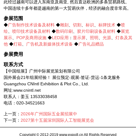
此经过越南可以进入东南亚及南亚, 然后直达欧洲的多条贸易路线。
中国连续十多年都是越南的第一大贸易伙伴，经济的融合度非常高。
参展范围
◆
广告制作技术设备及材料
◆
雕刻
、
切割
、
标识
、
标牌技术
◆
喷
绘
、
喷印技术设备及材料
◆
数码印刷
、
胶片印刷设备及材料
◆
展览
展示
、
POP及商用设施
◆
LED应用
：
显示屏
、
照明
、
光源
、
灯条及其
他
◆
灯箱
、
广告机及新媒体技术设备
◆
广告礼品赠品
参展费用
联系方式
【中国组展】广州中际展览策划有限公司
国外展会21年组展经验！ 展位预定-观展-签证-货运-1条龙服务
Guangzhou CNIntl Exhibition & Plot Co., Ltd.
网址:www.cnintl.net
联系人：姜玉 13533038458
电话：020-34521663
上一页：
2026年广州国际五金展招展中
下一页：
2027第十五届深圳国际人工智能展览会
Copyright © 2012-2019 www.expo8.cn All Rights Reserved