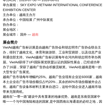
举办时间：2026-07-30 — 2026-08-01
举办展馆： SKY EXPO VIETNAM INTERNATIONAL CONFERENCE
EXHIBITION CENTER
主办单位：越南主办方
承办单位：中国组展 广州中际展览
协办单位：
展会地区：
展会城市： 国外 —
越南
展会简介
VietAd越南广告标识展是由越南广告协会和胡志明市广告协会联合主
办，得到了越南文化、体育和旅游部、工业和贸易部，以及信息产业
和通信部支持。VietAd越南广告标识展每年在河内和胡志明市举办两
届。VietAd获得了UFI国际展览联盟认证的国际性展会，已经成功举
办了16届，荣获了越南广告协会积极贡献奖。VietAd在越南是唯一的
大型专业广告展览。
越南广告市场每年增幅约25%。越南广告业现有企业近6000家，越南
本土企业在广告市场份额仅占约20%，其余的80%市场份额被外企占
有。越南广告设备和材料主要来自进口，这给中国企业进入越南市场
带来无限商机。
越南在“一带一路”建设中具有显著的地缘优势。越南是东南亚国家中
唯一一个与中国海陆相连的国家,是中国西南出海通道的必经之地，因