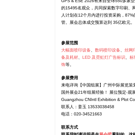
GPS & ESE 2026有来自全球5
的15495名观众，共同探索数字印刷
人计划在12个月内进行投资采购，87
管。展会总体成交预算达到 35亿欧元。
参展范围
大幅面喷印设备
、
数码喷印设备
、
丝网
备及耗材
、
LED
及霓虹灯广告标识
、
标
饰
等。
参展费用
来电详询【中国组展】广州中际展览策
国外展会21年组展经验！ 展位预定-观展
Guangzhou CNIntl Exhibition & Plot Co.
联系人：姜玉 13533038458
电话：020-34521663
联系方式
联系我时请说明是在
展会吧
看到的，这