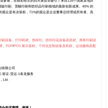
50多家企业参展，在精彩纷呈的四天展会里吸引了来自126个国家及地区
、网版印刷、宽幅印刷和纺织品印刷领域的最新创新成果。40% 的
%的观众是有决策权，71%的观众是企业董事总经理或所有者、高
印刷设备
、
打印耗材
、
热转印
、
纺织印花设备及耗材
、
商务印刷设
牌
、
POP
/
POS
展示器材
、
个性化定制设备及耗材
、
运动服饰及配
划有限公司
-签证-货运-1条龙服务
, Ltd.
样会有优惠哦，谢谢！