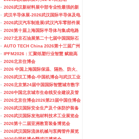
2026武汉新材料展中部专业性最强的新
材料行业盛会
武汉半导体展-2026武汉国际半导体及电
子展览会
2026武汉汽车制造展/武汉汽车零部件展
2026第十届上海国际半导体与集成电路
产业应用博览会-11月10-12日
2027北京石油展第二十七届中国国际石
油石化技术装备展览会
AUTO TECH China 2026第十三届广州
国际汽车零部件及加工技术、汽车模具
IPFM2026：汇聚纸塑行业智慧 赋能高
展览会
质健康发展
2026北京住博会
2026 中国上海国际保温、隔热、防火、
隔音新材料展览
2026武汉工博会-中国机博会与武汉工业
博览会
2026北京第24届中国国际智慧城市数字
化城市城市更新建设博览会(主办住建
2026中国北京城市生命线安全建设及管
部）
网博览会
2026北京住博会2026第23届中国住博会
2026住博会
2026武汉国际安全生产及个体防护装备
展览会
2026武汉国际发泡材料技术工业展览会
2026第十二届亚洲教育装备博览会
2026武汉国际流体机械与泵阀管件展览