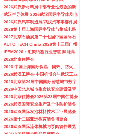
2026武汉新材料展中部专业性最强的新
材料行业盛会
武汉半导体展-2026武汉国际半导体及电
子展览会
2026武汉汽车制造展/武汉汽车零部件展
2026第十届上海国际半导体与集成电路
产业应用博览会-11月10-12日
2027北京石油展第二十七届中国国际石
油石化技术装备展览会
AUTO TECH China 2026第十三届广州
国际汽车零部件及加工技术、汽车模具
IPFM2026：汇聚纸塑行业智慧 赋能高
展览会
质健康发展
2026北京住博会
2026 中国上海国际保温、隔热、防火、
隔音新材料展览
2026武汉工博会-中国机博会与武汉工业
博览会
2026北京第24届中国国际智慧城市数字
化城市城市更新建设博览会(主办住建
2026中国北京城市生命线安全建设及管
部）
网博览会
2026北京住博会2026第23届中国住博会
2026住博会
2026武汉国际安全生产及个体防护装备
展览会
2026武汉国际发泡材料技术工业展览会
2026第十二届亚洲教育装备博览会
2026武汉国际流体机械与泵阀管件展览