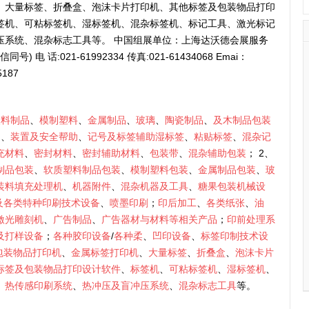
、大量标签、折叠盒、泡沫卡片打印机、其他标签及包装物品打印
签机、可粘标签机、湿标签机、混杂标签机、标记工具、激光标记
压系统、混杂标志工具等。 中国组展单位：上海达沃德会展服务
号) 电 话:021-61992334 传真:021-61434068 Emai：
5187
塑料制品
、
模制塑料
、
金属制品
、
玻璃
、
陶瓷制品
、
及木制品包装
助
、
装置及安全帮助
、
记号及标签辅助湿标签
、
粘贴标签
、
混杂记
充材料
、
密封材料
、
密封辅助材料
、
包装带
、
混杂辅助包装
； 2、
制品包装
、
软质塑料制品包装
、
模制塑料包装
、
金属制品包装
、
玻
装料填充处理机
、
机器附件
、
混杂机器及工具
、
糖果包装机械设
及各类特种印刷技术设备
、
喷墨印刷
；
印后加工
、
各类纸张
、
油
激光雕刻机
、
广告制品
、
广告器材与材料等相关产品
；
印前处理系
及打样设备
；
各种胶印设备
/
各种柔
、
凹印设备
、
标签印制技术设
包装物品打印机
、
金属标签打印机
、
大量标签
、
折叠盒
、
泡沫卡片
标签及包装物品打印设计软件
、
标签机
、
可粘标签机
、
湿标签机
、
、
热传感印刷系统
、
热冲压及盲冲压系统
、
混杂标志工具
等。