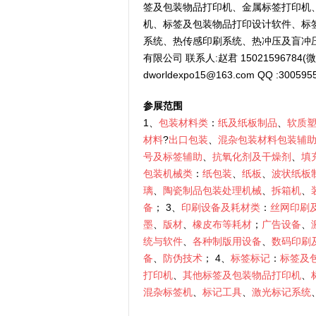
签及包装物品打印机、金属标签打印机
机、标签及包装物品打印设计软件、标
系统、热传感印刷系统、热冲压及盲冲
有限公司 联系人:赵君 15021596784(微信同
dworldexpo15@163.com QQ :300595
参展范围
1、
包装材料类
：
纸及纸板制品
、
软质
材料
?
出口包装
、
混杂包装材料包装辅
号及标签辅助
、
抗氧化剂及干燥剂
、
填
包装机械类
：
纸包装
、
纸板
、
波状纸板
璃
、
陶瓷制品包装处理机械
、
拆箱机
、
备
； 3、
印刷设备及耗材类
：
丝网印刷
墨
、
版材
、
橡皮布等耗材
；
广告设备
、
统与软件
、
各种制版用设备
、
数码印刷
备
、
防伪技术
； 4、
标签标记
：
标签及
打印机
、
其他标签及包装物品打印机
、
混杂标签机
、
标记工具
、
激光标记系统