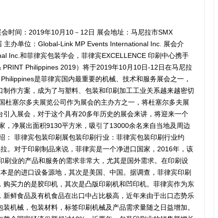
会时间：2019年10月10－12日 展会地址：马尼拉市SMX
单位：Global-Link MP Events International Inc. 展会介
ternational Inc.和菲律宾包装学会，菲律宾EXCELLENCE 印刷中心携手
NT Philippines 2019）将于2019年10月10日-12日在马尼拉
lastics Philippines是菲律宾国内最重要的机械、技术和服务展会之一，
口制作方案，成为了与塑料、包装和印刷加工工业关系越来越密切
德国杜塞尔多夫展览公司作为展会的主办方之一，将杜塞尔多夫展
台引入展会，对于这个具有20多年历史的展会来讲，将迎来一个
4家，净展出面积9130平方米，吸引了13000余名来自当地及周边
绍： 菲律宾包装印刷展包装印刷行业：菲律宾包装印刷行业约
尼拉。对于印刷制品来说，菲律宾是一个净进口国家，2016年，该
，印刷业的产品和服务的需求非常大，尤其是国外需求。在印刷设
日本是的进口设备源地，其次是美国、中国。据调查，菲律宾印刷
，购买力的是胶印机，其次是凸版印刷机和凹印机。菲律宾作为东
，新鲜食品及有机食品在出口中占比极高，近年来由于出口态势乐
包装机械，包装材料，标签印刷机械及产品需求量随之日益增加。