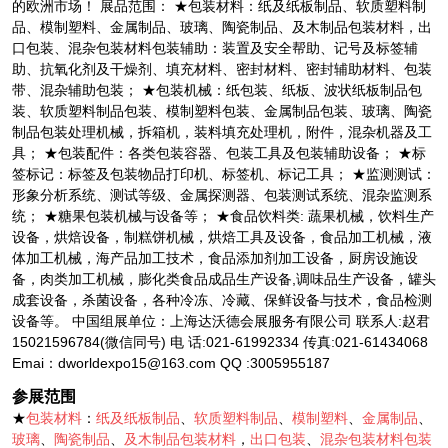
的欧洲市场！ 展品范围： ★包装材料：纸及纸板制品、软质塑料制
品、模制塑料、金属制品、玻璃、陶瓷制品、及木制品包装材料，出
口包装、混杂包装材料包装辅助：装置及安全帮助、记号及标签辅
助、抗氧化剂及干燥剂、填充材料、密封材料、密封辅助材料、包装
带、混杂辅助包装； ★包装机械：纸包装、纸板、波状纸板制品包
装、软质塑料制品包装、模制塑料包装、金属制品包装、玻璃、陶瓷
制品包装处理机械，拆箱机，装料填充处理机，附件，混杂机器及工
具； ★包装配件：各类包装容器、包装工具及包装辅助设备； ★标
签标记：标签及包装物品打印机、标签机、标记工具； ★监测测试：
形象分析系统、测试等级、金属探测器、包装测试系统、混杂监测系
统； ★糖果包装机械与设备等； ★食品饮料类: 蔬果机械，饮料生产
设备，烘焙设备，制糕饼机械，烘焙工具及设备，食品加工机械，液
体加工机械，海产品加工技术，食品添加剂加工设备，厨房设施设
备，肉类加工机械，膨化类食品成品生产设备,调味品生产设备，罐头
成套设备，杀菌设备，各种冷冻、冷藏、保鲜设备与技术，食品检测
设备等。 中国组展单位：上海达沃德会展服务有限公司 联系人:赵君
15021596784(微信同号) 电 话:021-61992334 传真:021-61434068
Emai：dworldexpo15@163.com QQ :3005955187
参展范围
★
包装材料
：
纸及纸板制品
、
软质塑料制品
、
模制塑料
、
金属制品
、
玻璃
、
陶瓷制品
、
及木制品包装材料
，
出口包装
、
混杂包装材料包装