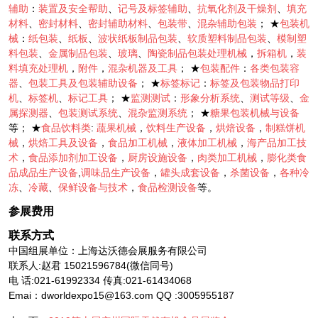
辅助
：
装置及安全帮助
、
记号及标签辅助
、
抗氧化剂及干燥剂
、
填充
材料
、
密封材料
、
密封辅助材料
、
包装带
、
混杂辅助包装
； ★
包装机
械
：
纸包装
、
纸板
、
波状纸板制品包装
、
软质塑料制品包装
、
模制塑
料包装
、
金属制品包装
、
玻璃
、
陶瓷制品包装处理机械
，
拆箱机
，
装
料填充处理机
，
附件
，
混杂机器及工具
； ★
包装配件
：
各类包装容
器
、
包装工具及包装辅助设备
； ★
标签标记
：
标签及包装物品打印
机
、
标签机
、
标记工具
； ★
监测测试
：
形象分析系统
、
测试等级
、
金
属探测器
、
包装测试系统
、
混杂监测系统
； ★
糖果包装机械与设备
等； ★
食品饮料类
:
蔬果机械
，
饮料生产设备
，
烘焙设备
，
制糕饼机
械
，
烘焙工具及设备
，
食品加工机械
，
液体加工机械
，
海产品加工技
术
，
食品添加剂加工设备
，
厨房设施设备
，
肉类加工机械
，
膨化类食
品成品生产设备
,
调味品生产设备
，
罐头成套设备
，
杀菌设备
，
各种冷
冻
、
冷藏
、
保鲜设备与技术
，
食品检测设备
等。
参展费用
联系方式
中国组展单位：上海达沃德会展服务有限公司
联系人:赵君 15021596784(微信同号)
电 话:021-61992334 传真:021-61434068
Emai：dworldexpo15@163.com QQ :3005955187