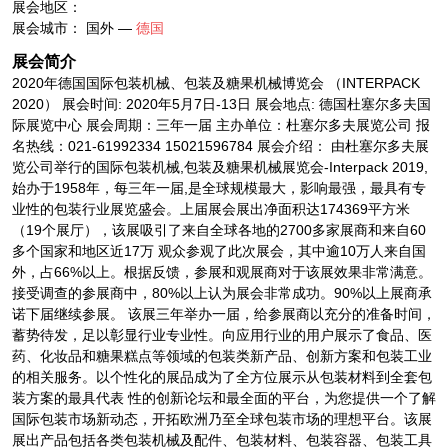
展会地区：
展会城市： 国外 —
德国
展会简介
2020年德国国际包装机械、包装及糖果机械博览会 （INTERPACK
2020） 展会时间: 2020年5月7日-13日 展会地点: 德国杜塞尔多夫国
际展览中心 展会周期：三年一届 主办单位：杜塞尔多夫展览公司 报
名热线：021-61992334 15021596784 展会介绍： 由杜塞尔多夫展
览公司举行的国际包装机械,包装及糖果机械展览会-Interpack 2019,
始办于1958年，每三年一届,是全球规模最大，影响最强，最具有专
业性的包装行业展览盛会。上届展会展出净面积达174369平方米
（19个展厅），该展吸引了来自全球各地的2700多家展商和来自60
多个国家和地区近17万 观众参观了此次展会，其中逾10万人来自国
外，占66%以上。根据反馈，参展和观展商对于该展效果非常满意。
接受调查的参展商中，80%以上认为展会非常成功。90%以上展商承
诺下届继续参展。 该展三年举办一届，给参展商以充分的准备时间，
蓄势待发，足以彰显行业专业性。向应用行业的用户展示了食品、医
药、化妆品和糖果糕点等领域的包装类新产品、创新方案和包装工业
的相关服务。以个性化的展品成为了全方位展示从包装材料到全套包
装方案的最具代表 性的创新论坛和最全面的平台，为您提供一个了解
国际包装市场新动态，开拓欧洲乃至全球包装市场的理想平台。该展
展出产品包括各类包装机械及配件、包装材料、包装容器、包装工具