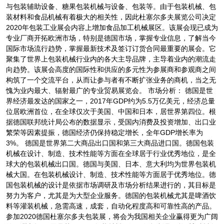
与包装辅助设备、糖果包装机械与设备、包装等。由于包装机械、包
装材料和食品机械有着极大的相关性，因此杜塞尔多夫展览公司决定
2020年包装工业展会内容上增加食品加工机械展区。该展会现已成为
专业厂商开拓欧洲市场，特别是德国市场，掌握专业信息，了解当今
国际市场流行趋势，掌握最新技术及签订订货合同最重要的展会。它
聚集了世界上包装机械行业内的各大主导品牌，主导着业内的潮流走
向趋势。该展会高度的国际性和供应的多元性为参展商和参观商之间
构筑了一个交流平台，从而让参与者有不断扩张业务的商机，当之无
愧为业内最大、辐射最广的专业贸易展览会。 市场分析： 德国是世
界经济最发达的国家之一，2017年GDP约为5.5万亿美元，经济总量
位居欧洲首位，在全球仅次于美国、中国和日本，居世界第四位。根
据德国联邦统计局公布的数据显示，受国内消费及投资增加、出口业
繁荣等因素提振，德国经济仍保持稳定增长，全年GDP增长率为
3%。 德国是世界第二大商品出口国和第三大商品进口国。德国包装
机械在设计、制造、技术性能等方面在全球居于行业优秀地位，是全
球大的包装机械出口国。德国与美国、日本、意大利均为世界包装机
械大国。在包装机械设计、制造、技术性能等方面居于优秀地位。德
国包装机械的设计是依据市场调研及市场分析结果进行的，其目标是
努力为客户，尤其是为大型企业服务。德国的包装机械尤其是啤酒饮
料等灌装机械，急需高速，成套，自动化程度高和可靠性高的产品。
参加2020德国杜塞尔多夫包装展，将会为我国相关企业赢得更为广阔